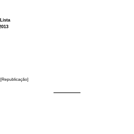
Lista
:
 2013
 [Republicação]
——————