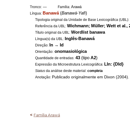
—
Arawá
Tronco:
Família:
Banawá
(
Banawá-Yafí
)
Língua:
Tipologia original da Unidade de Base Lexicográfica (UBL)
Wichmann; Müller; Wett et al.,
Referência da UBL:
Wordlist banawa
Título original da UBL:
Inglês-Banawá
Língua(s) da UBL:
In
→
Id
Direção:
onomasiológica
Orientação:
43
(tipo
A2
)
Quantidade de entradas:
LIn: {DId}
Expressão da Microestrutura Lexicográfica:
Status
da análise deste material:
completa
Publicado originalmente em Dixon (2004).
Anotação:
<
Família Arawá