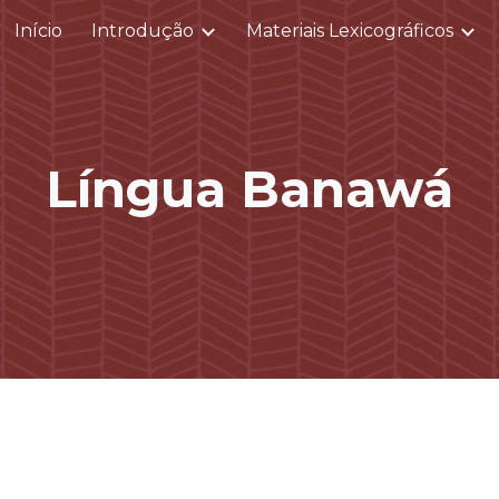
Início
Introdução
Materiais Lexicográficos
ip to main content
Skip to navigat
Língua Banawá