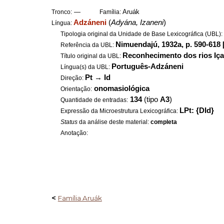
—
Aruák
Tronco:
Família:
Adzáneni
(
Adyána, Izaneni
)
Língua:
Tipologia original da Unidade de Base Lexicográfica (UBL)
Nimuendajú, 1932a, p. 590-618 
Referência da UBL:
Reconhecimento dos rios Iça
Título original da UBL:
Português-Adzáneni
Língua(s) da UBL:
Pt
→
Id
Direção:
onomasiológica
Orientação:
134
(tipo
A3
)
Quantidade de entradas:
LPt: {DId}
Expressão da Microestrutura Lexicográfica:
Status
da análise deste material:
completa
Anotação:
<
Família Aruák