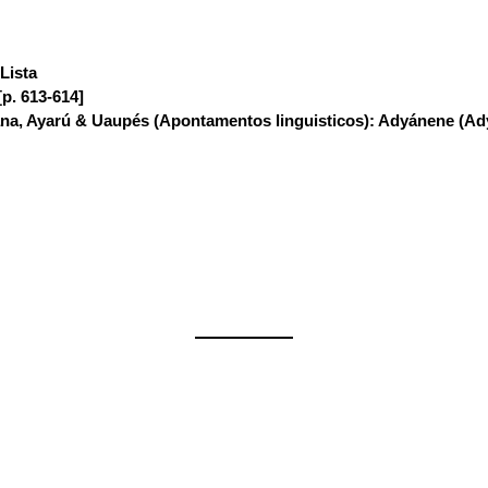
Lista
:
[p. 613-614]
na, Ayarú & Uaupés (Apontamentos linguisticos): Adyánene (Ad
——————