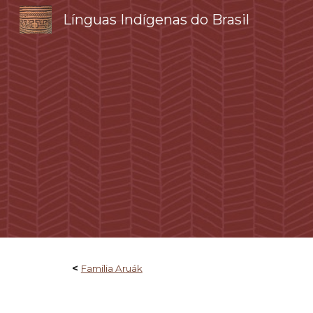
Línguas Indígenas do Brasil
Sk
<
Família Ar
uák