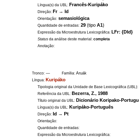
Francês-Kuripáko
Língua(s) da UBL:
Fr
→
Id
Direção:
semasiológica
Orientação:
29
(tipo
A1
)
Quantidade de entradas:
LFr: {DId}
Expressão da Microestrutura Lexicográfica:
Status
da análise deste material:
completa
Anotação:
—
Aruák
Tronco:
Família:
Kuripáko
Língua:
Tipologia original da Unidade de Base Lexicográfica (UBL)
Bezerra, Z., 1988
Referência da UBL:
Dicionário Koripako-Portug
Título original da UBL:
Kuripáko-Português
Língua(s) da UBL:
Id
→
Pt
Direção:
Orientação:
Quantidade de entradas:
Expressão da Microestrutura Lexicográfica: