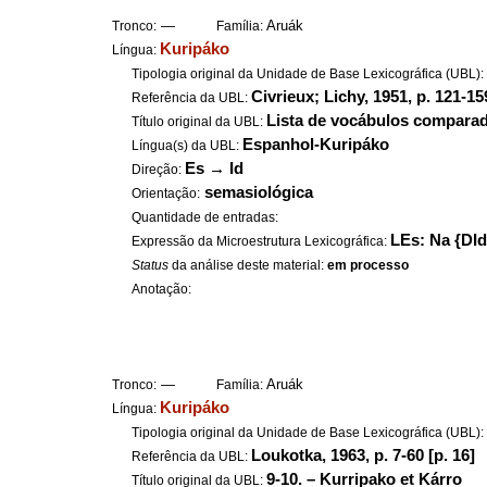
—
Aruák
Tronco:
Família:
Kuripáko
Língua:
Tipologia original da Unidade de Base Lexicográfica (UBL)
Civrieux; Lichy, 1951, p. 121-15
Referência da UBL:
Lista de vocábulos comparad
Título original da UBL:
Espanhol-Kuripáko
Língua(s) da UBL:
Es
→
Id
Direção:
semasiológica
Orientação:
Quantidade de entradas:
LEs: Na {DId
Expressão da Microestrutura Lexicográfica:
Status
da análise deste material:
em processo
Anotação:
—
Aruák
Tronco:
Família:
Kuripáko
Língua:
Tipologia original da Unidade de Base Lexicográfica (UBL)
Loukotka, 1963, p. 7-60 [p. 16]
Referência da UBL:
9-10. – Kurripako et Kárro
Título original da UBL: