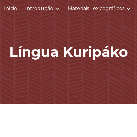
Início
Introdução
Materiais Lexicográficos
ip to main content
Skip to navigat
Língua Kuripáko