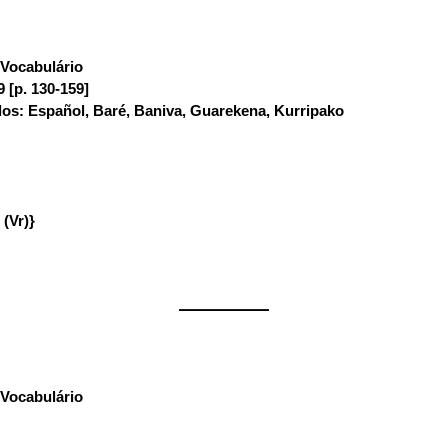
Vocabulário
:
9 [p. 130-159]
os: Español, Baré, Baniva, Guarekena, Kurripako
 (Vr)}
——————
Vocabulário
: