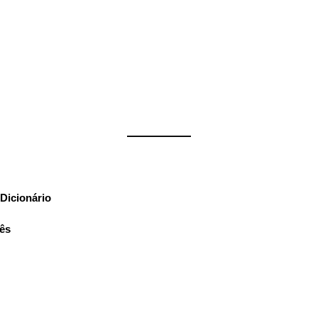
——————
Dicionário
:
uês