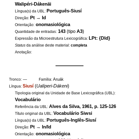
Walipéri-Dákenäi
Português-Siusí
Língua(s) da UBL:
Pt
→
Id
Direção:
onomasiológica
Orientação:
143
(tipo
A3
)
Quantidade de entradas:
LPt: {DId}
Expressão da Microestrutura Lexicográfica:
Status
da análise deste material:
completa
Anotação:
——————
—
Aruák
Tronco:
Família:
Siusí
(
Ualíperi-Dákeni
)
Língua:
Tipologia original da Unidade de Base Lexicográfica (UBL):
Vocabulário
Alves da Silva, 1961, p. 125-126
Referência da UBL:
Vocabulário Siwsi
Título original da UBL:
Português-Inglês-Siusí
Língua(s) da UBL:
Pt
→
In/Id
Direção:
onomasiológica
Orientação: