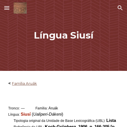
Skip to main content
Skip to navigation
Língua Siusí
<
Família Aruák
—
Aruák
Tronco:
Família:
Siusí
(
Ualíperi-Dákeni
)
Língua:
Lista
Tipologia original da Unidade de Base Lexicográfica (UBL):
Koch-Grünberg, 1906, p. 166-205 [p.