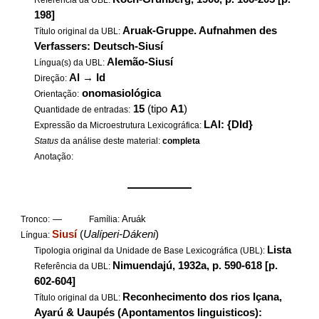
Referência da UBL:
198]
Aruak-Gruppe. Aufnahmen des
Título original da UBL:
Verfassers: Deutsch-Siusí
Alemão-Siusí
Língua(s) da UBL:
Al
→
Id
Direção:
onomasiológica
Orientação:
15
(tipo
A1
)
Quantidade de entradas:
LAl: {DId}
Expressão da Microestrutura Lexicográfica:
Status
da análise deste material:
completa
Anotação:
——————
—
Aruák
Tronco:
Família:
Siusí
(
Ualíperi-Dákeni
)
Língua:
Lista
Tipologia original da Unidade de Base Lexicográfica (UBL):
Nimuendajú, 1932a, p. 590-618 [p.
Referência da UBL:
602-604]
Reconhecimento dos rios Içana,
Título original da UBL:
Ayarú & Uaupés (Apontamentos linguisticos):