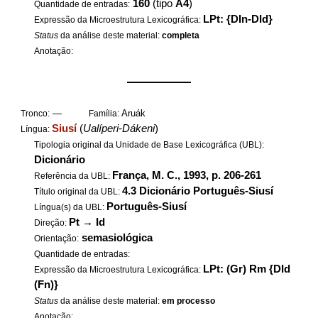
160
(tipo
A4
)
Quantidade de entradas:
LPt: {DIn-DId}
Expressão da Microestrutura Lexicográfica:
Status
da análise deste material:
completa
Anotação:
——————
—
Aruák
Tronco:
Família:
Siusí
(
Ualíperi-Dákeni
)
Língua:
Tipologia original da Unidade de Base Lexicográfica (UBL):
Dicionário
França, M. C., 1993, p. 206-261
Referência da UBL:
4.3 Dicionário Português-Siusí
Título original da UBL:
Português-Siusí
Língua(s) da UBL:
Pt
→
Id
Direção:
semasiológica
Orientação:
Quantidade de entradas:
LPt: (Gr) Rm {DId
Expressão da Microestrutura Lexicográfica:
(Fn)}
Status
da análise deste material:
em processo
Anotação: