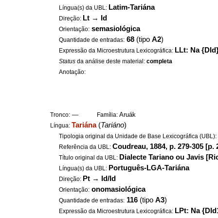
Latim-Tariána
Língua(s) da UBL:
Lt
→
Id
Direção:
semasiológica
Orientação:
68
(tipo
A2
)
Quantidade de entradas:
LLt: Na {DId
Expressão da Microestrutura Lexicográfica:
Status
da análise deste material:
completa
Anotação:
—
Aruák
Tronco:
Família:
Tariána
(
Tariáno
)
Língua:
Tipologia original da Unidade de Base Lexicográfica (UBL)
Coudreau, 1884, p. 279-305 [p. 
Referência da UBL:
Dialecte Tariano ou Javis [R
Título original da UBL:
Português-LGA-Tariána
Língua(s) da UBL:
Pt
→
Id/Id
Direção:
onomasiológica
Orientação:
116
(tipo
A3
)
Quantidade de entradas:
LPt: Na {DId
Expressão da Microestrutura Lexicográfica: