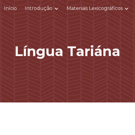
Início
Introdução
Materiais Lexicográficos
ip to main content
Skip to navigat
Língua Tariána