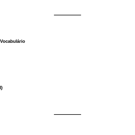
——————
Vocabulário
:
d}
——————