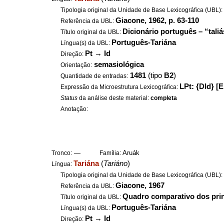
Tipologia original da Unidade de Base Lexicográfica (UBL)
Giacone, 1962, p. 63-110
Referência da UBL:
Dicionário português – “taliá
Título original da UBL:
Português-Tariána
Língua(s) da UBL:
Pt
→
Id
Direção:
semasiológica
Orientação:
1481
(tipo
B2
)
Quantidade de entradas:
LPt: {DId} [E
Expressão da Microestrutura Lexicográfica:
Status
da análise deste material:
completa
Anotação:
—
Aruák
Tronco:
Família:
Tariána
(
Tariáno
)
Língua:
Tipologia original da Unidade de Base Lexicográfica (UBL)
Giacone, 1967
Referência da UBL:
Quadro comparativo dos princ
Título original da UBL:
Português-Tariána
Língua(s) da UBL:
Pt
→
Id
Direção: