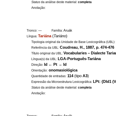
Status
da análise deste material:
completa
Anotação:
—
Aruák
Tronco:
Família:
Tariána
(
Tariáno
)
Língua:
Tipologia original da Unidade de Base Lexicográfica (UBL)
Coudreau, H., 1887, p. 474-476
Referência da UBL:
Vocabularies – Dialecte Taria
Título original da UBL:
LGA-Português-Tariána
Língua(s) da UBL:
Id
←
Pt
→
Id
Direção:
onomasiológica
Orientação:
114
(tipo
A3
)
Quantidade de entradas:
LPt: {DId1 (V
Expressão da Microestrutura Lexicográfica:
Status
da análise deste material:
completa
Anotação:
—
Aruák