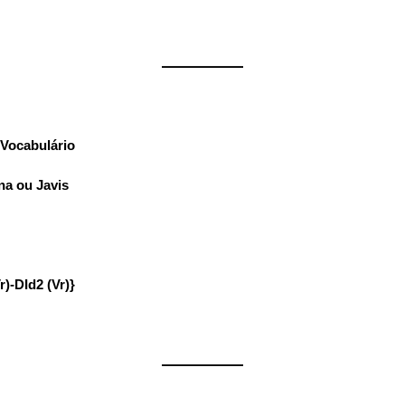
——————
Vocabulário
:
na ou Javis
r)-DId2 (Vr)}
——————