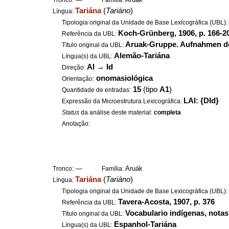
Tronco:
Família:
Tariána
(
Tariáno
)
Língua:
Tipologia original da Unidade de Base Lexicográfica (UBL)
Koch-Grünberg, 1906, p. 166-20
Referência da UBL:
Aruak-Gruppe. Aufnahmen de
Título original da UBL:
Alemão-Tariána
Língua(s) da UBL:
Al
→
Id
Direção:
onomasiológica
Orientação:
15
(tipo
A1
)
Quantidade de entradas:
LAl: {DId}
Expressão da Microestrutura Lexicográfica:
Status
da análise deste material:
completa
Anotação:
—
Aruák
Tronco:
Família:
Tariána
(
Tariáno
)
Língua:
Tipologia original da Unidade de Base Lexicográfica (UBL)
Tavera-Acosta, 1907, p. 376
Referência da UBL:
Vocabulario indígenas, notas
Título original da UBL:
Espanhol-Tariána
Língua(s) da UBL: