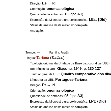
Es
→
Id
Direção:
onomasiológica
Orientação:
15
(tipo
A1
)
Quantidade de entradas:
LEs: {DId}
Expressão da Microestrutura Lexicográfica:
Status
da análise deste material:
completa
Anotação:
—
Aruák
Tronco:
Família:
Tariána
(
Tariáno
)
Língua:
Tipologia original da Unidade de Base Lexicográfica (UBL)
Giacone, 1949, p. 130-137
Referência da UBL:
Quadro comparativo dos diver
Título original da UBL:
Português-Tariána
Língua(s) da UBL:
Pt
→
Id
Direção:
onomasiológica
Orientação:
95
(tipo
A3
)
Quantidade de entradas:
LPt: {DId}
Expressão da Microestrutura Lexicográfica:
Status
da análise deste material:
completa