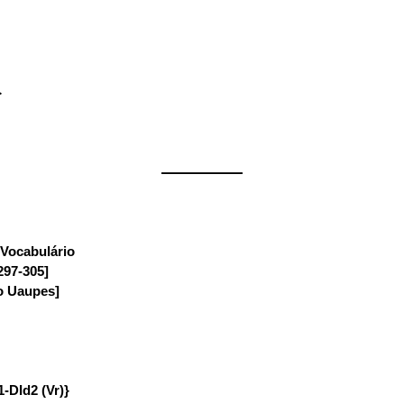
}
——————
Vocabulário
:
297-305]
io Uaupes]
1-DId2 (Vr)}