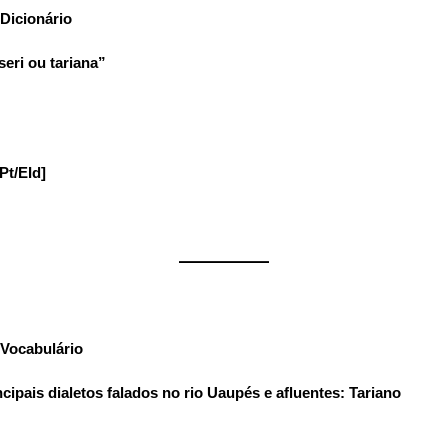
Dicionário
:
seri ou tariana”
Pt/EId]
——————
Vocabulário
:
ipais dialetos falados no rio Uaupés e afluentes: Tariano