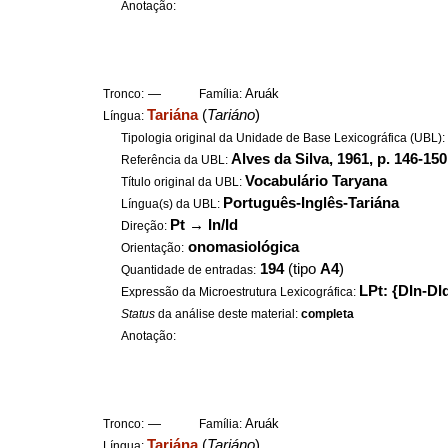
Anotação:
—
Aruák
Tronco:
Família:
Tariána
(
Tariáno
)
Língua:
Tipologia original da Unidade de Base Lexicográfica (UBL)
Alves da Silva, 1961, p. 146-150
Referência da UBL:
Vocabulário Taryana
Título original da UBL:
Português-Inglês-Tariána
Língua(s) da UBL:
Pt
→
In/Id
Direção:
onomasiológica
Orientação:
194
(tipo
A4
)
Quantidade de entradas:
LPt: {DIn-DI
Expressão da Microestrutura Lexicográfica:
Status
da análise deste material:
completa
Anotação:
—
Aruák
Tronco:
Família:
Tariána
(
Tariáno
)
Língua: