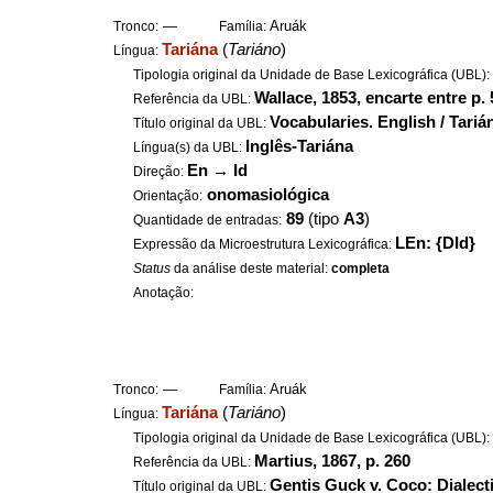
—
Aruák
Tronco:
Família:
Tariána
(
Tariáno
)
Língua:
Tipologia original da Unidade de Base Lexicográfica (UBL)
Wallace, 1853, encarte entre p.
Referência da UBL:
Vocabularies. English / Tariá
Título original da UBL:
Inglês-Tariána
Língua(s) da UBL:
En
→
Id
Direção:
onomasiológica
Orientação:
89
(tipo
A3
)
Quantidade de entradas:
LEn: {DId}
Expressão da Microestrutura Lexicográfica:
Status
da análise deste material:
completa
Anotação:
—
Aruák
Tronco:
Família:
Tariána
(
Tariáno
)
Língua:
Tipologia original da Unidade de Base Lexicográfica (UBL)
Martius, 1867, p. 260
Referência da UBL:
Gentis Guck v. Coco: Dialecti
Título original da UBL: