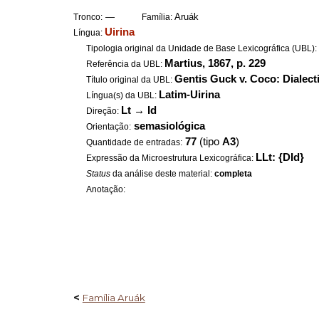
—
Aruák
Tronco:
Família:
Uirina
Língua:
Tipologia original da Unidade de Base Lexicográfica (UBL)
Martius, 1867, p. 229
Referência da UBL:
Gentis Guck v. Coco: Dialecti
Título original da UBL:
Latim-Uirina
Língua(s) da UBL:
Lt
→
Id
Direção:
semasiológica
Orientação:
77
(tipo
A3
)
Quantidade de entradas:
LLt: {DId}
Expressão da Microestrutura Lexicográfica:
Status
da análise deste material:
completa
Anotação:
<
Família Aruák