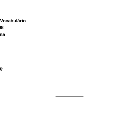
Vocabulário
:
08
ana
)}
——————