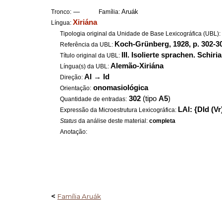
—
Aruák
Tronco:
Família:
Xiriána
Língua:
Tipologia original da Unidade de Base Lexicográfica (UBL)
Koch-Grünberg, 1928, p. 302-3
Referência da UBL:
III. Isolierte sprachen. Schiri
Título original da UBL:
Alemão-Xiriána
Língua(s) da UBL:
Al
→
Id
Direção:
onomasiológica
Orientação:
302
(tipo
A5
)
Quantidade de entradas:
LAl: {DId (Vr
Expressão da Microestrutura Lexicográfica:
Status
da análise deste material:
completa
Anotação:
<
Família Aruák