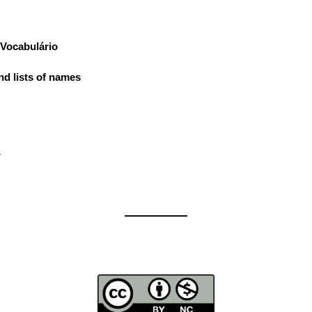
Vocabulário
:
nd lists of names
}
——————