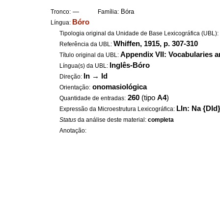
—
Bóra
Tronco:
Família:
Bóro
Língua:
Tipologia original da Unidade de Base Lexicográfica (UBL)
Whiffen, 1915, p. 307-310
Referência da UBL:
Appendix VII: Vocabularies a
Título original da UBL:
Inglês-Bóro
Língua(s) da UBL:
In
→
Id
Direção:
onomasiológica
Orientação:
260
(tipo
A4
)
Quantidade de entradas:
LIn: Na {DId
Expressão da Microestrutura Lexicográfica:
Status
da análise deste material:
completa
Anotação: