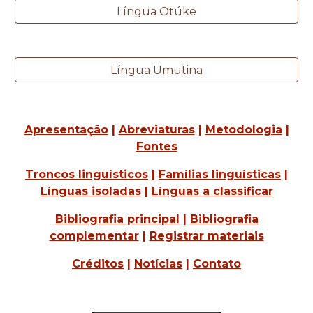
Língua Otúke
Língua Umutina
Apresentação
|
Abreviaturas
|
Metodologia
|
Fontes
Troncos linguísticos
|
Famílias linguísticas
|
Línguas isoladas
|
Línguas a classificar
Bibliografia principal
|
Bibliografia
complementar
|
Registrar materiais
Créditos
|
Notícias
|
Contato