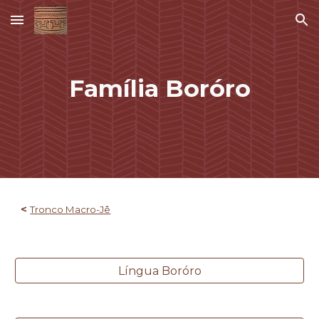
Skip to main content
Skip to navigation
Família
Boróro
<
Tronco Macro-Jê
Língua Boróro