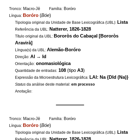
Macro-Jê
Boróro
Tronco:
Família:
Boróro
(
Bóe
)
Língua:
Lista
Tipologia original da Unidade de Base Lexicográfica (UBL):
Natterer, 1826-1828
Referência da UBL:
Bororòs do Cabaçal [Bororòs
Título original da UBL:
Aravirà]
Alemão-Boróro
Língua(s) da UBL:
Al
→
Id
Direção:
onomasiológica
Orientação:
108
(tipo
A3
)
Quantidade de entradas:
LAl: Na {DId (Na)}
Expressão da Microestrutura Lexicográfica:
Status
da análise deste material:
em processo
Anotação:
——————
Macro-Jê
Boróro
Tronco:
Família:
Boróro
(
Bóe
)
Língua:
Lista
Tipologia original da Unidade de Base Lexicográfica (UBL):
Natterer, 1826-1828
Referência da UBL: