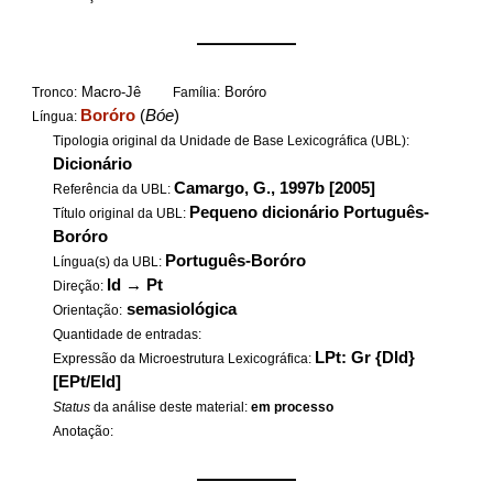
——————
Macro-Jê
Boróro
Tronco:
Família:
Boróro
(
Bóe
)
Língua:
Tipologia original da Unidade de Base Lexicográfica (UBL):
Dicionário
Camargo, G., 1997b [2005]
Referência da UBL:
Pequeno dicionário Português-
Título original da UBL:
Boróro
Português-Boróro
Língua(s) da UBL:
Id
→
Pt
Direção:
semasiológica
Orientação:
Quantidade de entradas:
LPt: Gr {DId}
Expressão da Microestrutura Lexicográfica:
[EPt/EId]
Status
da análise deste material:
em processo
Anotação:
——————