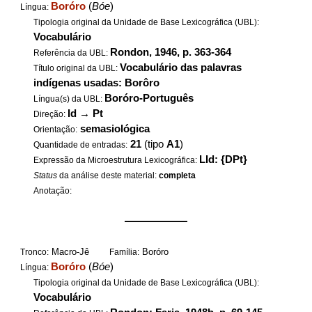
Boróro
(
Bóe
)
Língua:
Tipologia original da Unidade de Base Lexicográfica (UBL):
Vocabulário
Rondon, 1946, p. 363-364
Referência da UBL:
Vocabulário das palavras
Título original da UBL:
indígenas usadas: Borôro
Boróro-Português
Língua(s) da UBL:
Id
→
Pt
Direção:
semasiológica
Orientação:
21
(tipo
A1
)
Quantidade de entradas:
LId: {DPt}
Expressão da Microestrutura Lexicográfica:
Status
da análise deste material:
completa
Anotação:
——————
Macro-Jê
Boróro
Tronco:
Família:
Boróro
(
Bóe
)
Língua:
Tipologia original da Unidade de Base Lexicográfica (UBL):
Vocabulário