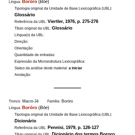
Boróro
(
Bóe
)
Língua:
Tipologia original da Unidade de Base Lexicográfica (UBL):
Glossário
Viertler, 1976, p. 275-276
Referência da UBL:
Glossário
Título original da UBL:
Língua(s) da UBL:
Direção:
Orientação:
Quantidade de entradas:
Expressão da Microestrutura Lexicográfica:
Status
da análise deste material:
a iniciar
Anotação:
——————
Macro-Jê
Boróro
Tronco:
Família:
Boróro
(
Bóe
)
Língua:
Tipologia original da Unidade de Base Lexicográfica (UBL):
Dicionário
Pennisi, 1979, p. 126-127
Referência da UBL:
Dicionário dos termos Bororo
Título original da UBL: