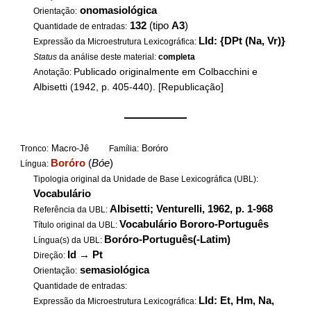
onomasiológica
Orientação:
132
(tipo
A3
)
Quantidade de entradas:
LId: {DPt (Na, Vr)}
Expressão da Microestrutura Lexicográfica:
Status
da análise deste material:
completa
Publicado originalmente em Colbacchini e
Anotação:
Albisetti (1942, p. 405-440). [Republicação]
——————
Macro-Jê
Boróro
Tronco:
Família:
Boróro
(
Bóe
)
Língua:
Tipologia original da Unidade de Base Lexicográfica (UBL):
Vocabulário
Albisetti; Venturelli, 1962, p. 1-968
Referência da UBL:
Vocabulário Bororo-Português
Título original da UBL:
Boróro-Português(-Latim)
Língua(s) da UBL:
Id
→
Pt
Direção:
semasiológica
Orientação:
Quantidade de entradas:
LId: Et, Hm, Na,
Expressão da Microestrutura Lexicográfica: