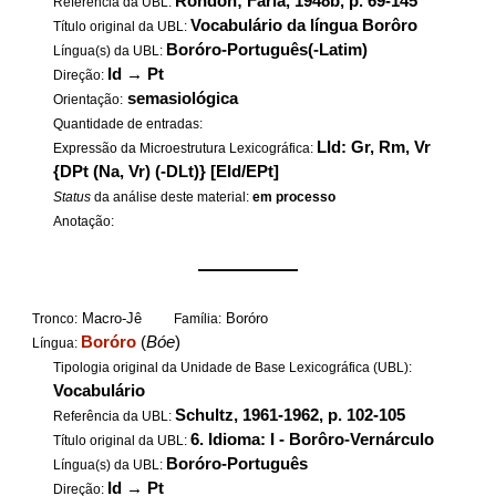
Rondon; Faria, 1948b, p. 69-145
Referência da UBL:
Vocabulário da língua Borôro
Título original da UBL:
Boróro-Português(-Latim)
Língua(s) da UBL:
Id
→
Pt
Direção:
semasiológica
Orientação:
Quantidade de entradas:
LId: Gr, Rm, Vr
Expressão da Microestrutura Lexicográfica:
{DPt (Na, Vr) (-DLt)} [EId/EPt]
Status
da análise deste material:
em processo
Anotação:
——————
Macro-Jê
Boróro
Tronco:
Família:
Boróro
(
Bóe
)
Língua:
Tipologia original da Unidade de Base Lexicográfica (UBL):
Vocabulário
Schultz, 1961-1962, p. 102-105
Referência da UBL:
6. Idioma: I - Borôro-Vernárculo
Título original da UBL:
Boróro-Português
Língua(s) da UBL:
Id
→
Pt
Direção: