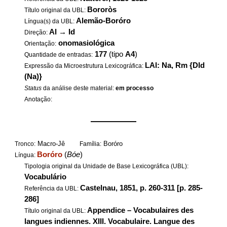
Bororòs
Título original da UBL:
Alemão-Boróro
Língua(s) da UBL:
Al
→
Id
Direção:
onomasiológica
Orientação:
177
(tipo
A4
)
Quantidade de entradas:
LAl: Na, Rm {DId
Expressão da Microestrutura Lexicográfica:
(Na)}
Status
da análise deste material:
em processo
Anotação:
——————
Macro-Jê
Boróro
Tronco:
Família:
Boróro
(
Bóe
)
Língua:
Tipologia original da Unidade de Base Lexicográfica (UBL):
Vocabulário
Castelnau, 1851, p. 260-311 [p. 285-
Referência da UBL:
286]
Appendice – Vocabulaires des
Título original da UBL:
langues indiennes. XIII. Vocabulaire. Langue des