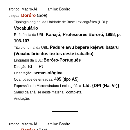
Macro-Jê
Boróro
Tronco:
Família:
Boróro
(
Bóe
)
Língua:
Tipologia original da Unidade de Base Lexicográfica (UBL):
Vocabulário
Kanajó; Professores Bororó, 1998, p.
Referência da UBL:
103-107
Padure awu bapera kejewu bataru
Título original da UBL:
(Vocabulário dos textos deste trabalho)
Boróro-Português
Língua(s) da UBL:
Id
→
Pt
Direção:
semasiológica
Orientação:
405
(tipo
A5
)
Quantidade de entradas:
LId: {DPt (Na, Vr)}
Expressão da Microestrutura Lexicográfica:
Status
da análise deste material:
completa
Anotação:
——————
Macro-Jê
Boróro
Tronco:
Família: