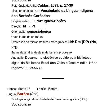
Vocabulário
Caldas, 1899, p. 17-39
Referência da UBL:
Vocabulario da Lingua indigena
Título original da UBL:
dos Borórós-Corôados
Português-Boróro
Língua(s) da UBL:
Id
→
Pt
Direção:
semasiológica
Orientação:
Quantidade de entradas:
LId: Rm {DPt (Na,
Expressão da Microestrutura Lexicográfica:
Vr)}
Status
da análise deste material:
em processo
Documento eletrônico cedido pela biblioteca
Anotação:
digital da Biblioteca Brasiliana Guita e José Mindlin. Nº de
registro: 002355630.
——————
Macro-Jê
Boróro
Tronco:
Família:
Boróro
(
Bóe
)
Língua:
Tipologia original da Unidade de Base Lexicográfica (UBL):
Vocabulário