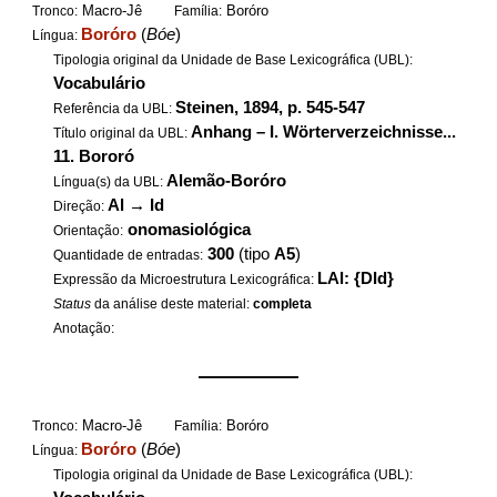
Macro-Jê
Boróro
Tronco:
Família:
Boróro
(
Bóe
)
Língua:
Tipologia original da Unidade de Base Lexicográfica (UBL):
Vocabulário
Steinen, 1894, p. 545-547
Referência da UBL:
Anhang – I. Wörterverzeichnisse...
Título original da UBL:
11. Bororó
Alemão-Boróro
Língua(s) da UBL:
Al
→
Id
Direção:
onomasiológica
Orientação:
300
(tipo
A5
)
Quantidade de entradas:
LAl: {DId}
Expressão da Microestrutura Lexicográfica:
Status
da análise deste material:
completa
Anotação:
——————
Macro-Jê
Boróro
Tronco:
Família:
Boróro
(
Bóe
)
Língua:
Tipologia original da Unidade de Base Lexicográfica (UBL):