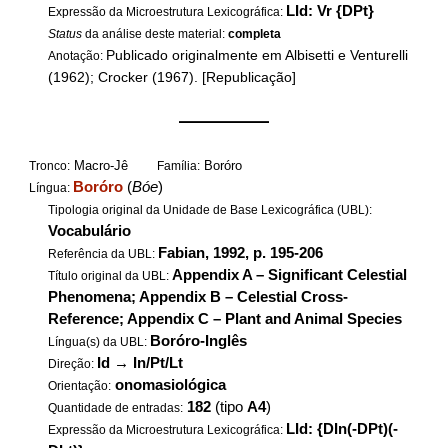
LId: Vr {DPt}
Expressão da Microestrutura Lexicográfica:
Status
da análise deste material:
completa
Publicado originalmente em Albisetti e Venturelli
Anotação:
(1962); Crocker (1967). [Republicação]
——————
Macro-Jê
Boróro
Tronco:
Família:
Boróro
(
Bóe
)
Língua:
Tipologia original da Unidade de Base Lexicográfica (UBL):
Vocabulário
Fabian, 1992, p. 195-206
Referência da UBL:
Appendix A – Significant Celestial
Título original da UBL:
Phenomena; Appendix B – Celestial Cross-
Reference; Appendix C – Plant and Animal Species
Boróro-Inglês
Língua(s) da UBL:
Id
→
In/Pt/Lt
Direção:
onomasiológica
Orientação:
182
(tipo
A4
)
Quantidade de entradas:
LId: {DIn(-DPt)(-
Expressão da Microestrutura Lexicográfica: