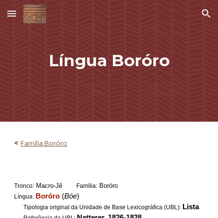
Skip to main content
Skip to navigation
Língua Boróro
<
Família Boróro
Macro-Jê
Boróro
Tronco:
Família:
Boróro
(
Bóe
)
Língua:
Lista
Tipologia original da Unidade de Base Lexicográfica (UBL):
Natterer, 1826-1828