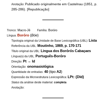
Publicado originalmente em Castelnau (1851, p.
Anotação:
285-286). [Republicação]
——————
Macro-Jê
Boróro
Tronco:
Família:
Boróro
(
Bóe
)
Língua:
Lista
Tipologia original da Unidade de Base Lexicográfica (UBL):
Moutinho, 1869, p. 170-171
Referência da UBL:
Lingua dos Borórós Cabaçaes
Título original da UBL:
Português-Boróro
Língua(s) da UBL:
Pt
→
Id
Direção:
onomasiológica
Orientação:
40
(tipo
A2
)
Quantidade de entradas:
LPt: {DId}
Expressão da Microestrutura Lexicográfica:
Status
da análise deste material:
completa
Anotação:
——————