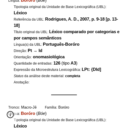
Boróro
(
Bóe
)
Língua:
Tipologia original da Unidade de Base Lexicográfica (UBL):
Léxico
Rodrigues, A. D., 2007, p. 9-18 [p. 13-
Referência da UBL:
18]
Léxico comparado por categorias e
Título original da UBL:
por campos semânticos
Português-Boróro
Língua(s) da UBL:
Pt
→
Id
Direção:
onomasiológica
Orientação:
126
(tipo
A3
)
Quantidade de entradas:
LPt: {DId]
Expressão da Microestrutura Lexicográfica:
Status
da análise deste material:
completa
Anotação:
——————
Macro-Jê
Boróro
Tronco:
Família:
Boróro
(
Bóe
)
Língua:
Tipologia original da Unidade de Base Lexicográfica (UBL):
Léxico