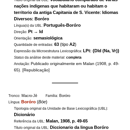
Título original da UBL:
nações indigenas que habitaram ou habitam o
territorio da antiga Capitania de S. Vicente: Idiomas
Diversos: Boróro
Português-Boróro
Língua(s) da UBL:
Pt
→
Id
Direção:
semasiológica
Orientação:
63
(tipo
A2
)
Quantidade de entradas:
LPt: {DId (Na, Vr)}
Expressão da Microestrutura Lexicográfica:
Status
da análise deste material:
completa
Publicado originalmente em Malan (1908, p. 49-
Anotação:
65). [Republicação]
——————
Macro-Jê
Boróro
Tronco:
Família:
Boróro
(
Bóe
)
Língua:
Tipologia original da Unidade de Base Lexicográfica (UBL):
Dicionário
Malan, 1908, p. 49-65
Referência da UBL:
Diccionario da lingua Boróro
Título original da UBL: