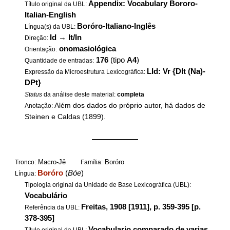
Appendix: Vocabulary Bororo-
Título original da UBL:
Italian-English
Boróro-Italiano-Inglês
Língua(s) da UBL:
Id
→
It/In
Direção:
onomasiológica
Orientação:
176
(tipo
A4
)
Quantidade de entradas:
LId: Vr {DIt (Na)-
Expressão da Microestrutura Lexicográfica:
DPt}
Status
da análise deste material:
completa
Além dos dados do próprio autor, há dados de
Anotação:
Steinen e Caldas (1899).
——————
Macro-Jê
Boróro
Tronco:
Família:
Boróro
(
Bóe
)
Língua:
Tipologia original da Unidade de Base Lexicográfica (UBL):
Vocabulário
Freitas, 1908 [1911], p. 359-395 [p.
Referência da UBL:
378-395]
Vocabulario comparado de varias