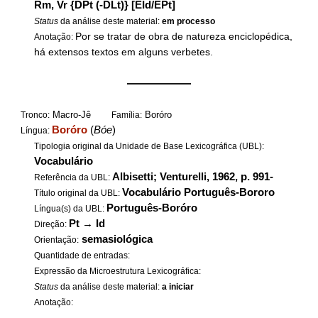
Rm, Vr {DPt (-DLt)} [EId/EPt]
Status
da análise deste material:
em processo
Por se tratar de obra de natureza enciclopédica,
Anotação:
há extensos textos em alguns verbetes.
——————
Macro-Jê
Boróro
Tronco:
Família:
Boróro
(
Bóe
)
Língua:
Tipologia original da Unidade de Base Lexicográfica (UBL):
Vocabulário
Albisetti; Venturelli, 1962, p. 991-
Referência da UBL:
Vocabulário Português-Bororo
Título original da UBL:
Português-Boróro
Língua(s) da UBL:
Pt
→
Id
Direção:
semasiológica
Orientação:
Quantidade de entradas:
Expressão da Microestrutura Lexicográfica:
Status
da análise deste material:
a iniciar
Anotação: