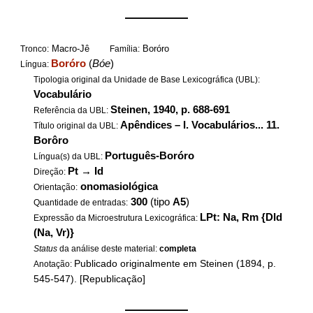
——————
Macro-Jê
Boróro
Tronco:
Família:
Boróro
(
Bóe
)
Língua:
Tipologia original da Unidade de Base Lexicográfica (UBL):
Vocabulário
Steinen, 1940, p. 688-691
Referência da UBL:
Apêndices – I. Vocabulários... 11.
Título original da UBL:
Borôro
Português-Boróro
Língua(s) da UBL:
Pt
→
Id
Direção:
onomasiológica
Orientação:
300
(tipo
A5
)
Quantidade de entradas:
LPt: Na, Rm {DId
Expressão da Microestrutura Lexicográfica:
(Na, Vr)}
Status
da análise deste material:
completa
Publicado originalmente em Steinen (1894, p.
Anotação:
545-547). [Republicação]
——————