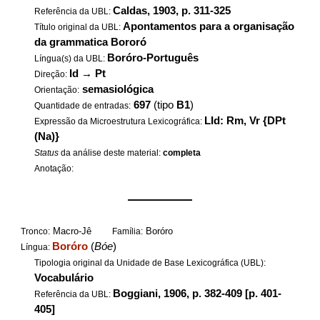
Caldas, 1903, p. 311-325
Referência da UBL:
Apontamentos para a organisação
Título original da UBL:
da grammatica Bororó
Boróro-Português
Língua(s) da UBL:
Id
→
Pt
Direção:
semasiológica
Orientação:
697
(tipo
B1
)
Quantidade de entradas:
LId: Rm, Vr {DPt
Expressão da Microestrutura Lexicográfica:
(Na)}
Status
da análise deste material:
completa
Anotação:
——————
Macro-Jê
Boróro
Tronco:
Família:
Boróro
(
Bóe
)
Língua:
Tipologia original da Unidade de Base Lexicográfica (UBL):
Vocabulário
Boggiani, 1906, p. 382-409 [p. 401-
Referência da UBL:
405]