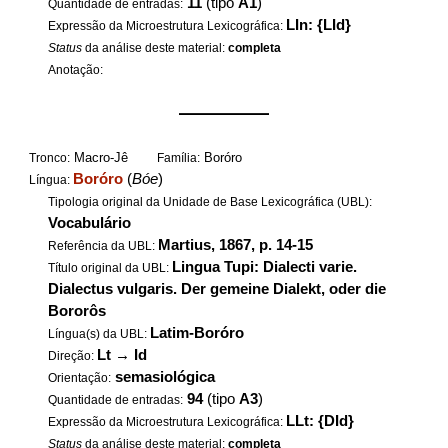
11
(tipo
A1
)
Quantidade de entradas:
LIn: {LId}
Expressão da Microestrutura Lexicográfica:
Status
da análise deste material:
completa
Anotação:
——————
Macro-Jê
Boróro
Tronco:
Família:
Boróro
(
Bóe
)
Língua:
Tipologia original da Unidade de Base Lexicográfica (UBL):
Vocabulário
Martius, 1867, p. 14-15
Referência da UBL:
Lingua Tupi: Dialecti varie.
Título original da UBL:
Dialectus vulgaris. Der gemeine Dialekt, oder die
Bororôs
Latim-Boróro
Língua(s) da UBL:
Lt
→
Id
Direção:
semasiológica
Orientação:
94
(tipo
A3
)
Quantidade de entradas:
LLt: {DId}
Expressão da Microestrutura Lexicográfica:
Status
da análise deste material:
completa