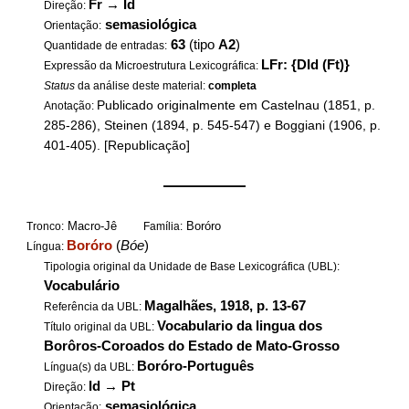
Fr
→
Id
Direção:
semasiológica
Orientação:
63
(tipo
A2
)
Quantidade de entradas:
LFr: {DId (Ft)}
Expressão da Microestrutura Lexicográfica:
Status
da análise deste material:
completa
Publicado originalmente em Castelnau (1851, p.
Anotação:
285-286), Steinen (1894, p. 545-547) e Boggiani (1906, p.
401-405). [Republicação]
——————
Macro-Jê
Boróro
Tronco:
Família:
Boróro
(
Bóe
)
Língua:
Tipologia original da Unidade de Base Lexicográfica (UBL):
Vocabulário
Magalhães, 1918, p. 13-67
Referência da UBL:
Vocabulario da lingua dos
Título original da UBL:
Borôros-Coroados do Estado de Mato-Grosso
Boróro-Português
Língua(s) da UBL:
Id
→
Pt
Direção:
semasiológica
Orientação: