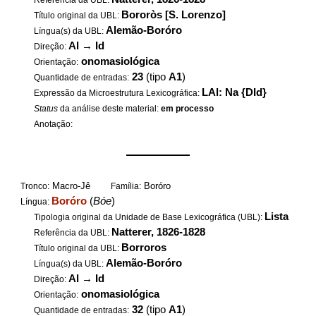
Referência da UBL:
Bororòs [S. Lorenzo]
Título original da UBL:
Alemão-Boróro
Língua(s) da UBL:
Al
→
Id
Direção:
onomasiológica
Orientação:
23
(tipo
A1
)
Quantidade de entradas:
LAl: Na {DId}
Expressão da Microestrutura Lexicográfica:
Status
da análise deste material:
em processo
Anotação:
——————
Macro-Jê
Boróro
Tronco:
Família:
Boróro
(
Bóe
)
Língua:
Lista
Tipologia original da Unidade de Base Lexicográfica (UBL):
Natterer, 1826-1828
Referência da UBL:
Borroros
Título original da UBL:
Alemão-Boróro
Língua(s) da UBL:
Al
→
Id
Direção:
onomasiológica
Orientação:
32
(tipo
A1
)
Quantidade de entradas: