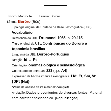
——————
Macro-Jê
Boróro
Tronco:
Família:
Boróro
(
Bóe
)
Língua:
Tipologia original da Unidade de Base Lexicográfica (UBL):
Vocabulário
Drumond, 1965, p. 29-115
Referência da UBL:
Contribuição do Bororo à
Título original da UBL:
toponímia brasílica
Boróro-Português
Língua(s) da UBL:
Id
→
Pt
Direção:
onomasiológica e semasiológica
Orientação:
223
(tipo
A4
)
Quantidade de entradas:
LId: Et, Sm, Vr
Expressão da Microestrutura Lexicográfica:
{DPt (Na)}
Status
da análise deste material:
completa
Dados provenientes de diversas fontes. Material
Anotação:
com caráter enciclopédico. [Republicação]
——————