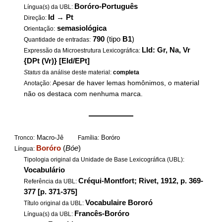
Boróro-Português
Língua(s) da UBL:
Id
→
Pt
Direção:
semasiológica
Orientação:
790
(tipo
B1
)
Quantidade de entradas:
LId: Gr, Na, Vr
Expressão da Microestrutura Lexicográfica:
{DPt (Vr)} [EId/EPt]
Status
da análise deste material:
completa
Apesar de haver lemas homônimos, o material
Anotação:
não os destaca com nenhuma marca.
——————
Macro-Jê
Boróro
Tronco:
Família:
Boróro
(
Bóe
)
Língua:
Tipologia original da Unidade de Base Lexicográfica (UBL):
Vocabulário
Créqui-Montfort; Rivet, 1912, p. 369-
Referência da UBL:
377 [p. 371-375]
Vocabulaire Bororó
Título original da UBL:
Francês-Boróro
Língua(s) da UBL: