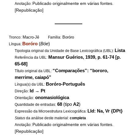
Publicado originalmente em várias fontes.
Anotação:
[Republicação]
——————
Macro-Jê
Boróro
Tronco:
Família:
Boróro
(
Bóe
)
Língua:
Lista
Tipologia original da Unidade de Base Lexicográfica (UBL):
Mansur Guérios, 1939, p. 61-74 [p.
Referência da UBL:
65-68]
“Comparações”: “bororo,
Título original da UBL:
merrime, caiapó”
Boróro-Português
Língua(s) da UBL:
Id
→
Pt
Direção:
onomasiológica
Orientação:
68
(tipo
A2
)
Quantidade de entradas:
LId: Na, Vr {DPt}
Expressão da Microestrutura Lexicográfica:
Status
da análise deste material:
completa
Publicado originalmente em várias fontes.
Anotação:
[Republicação]