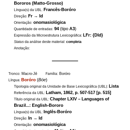
Bororos (Matto-Grosso)
Francês-Boróro
Língua(s) da UBL:
Fr
→
Id
Direção:
onomasiológica
Orientação:
94
(tipo
A3
)
Quantidade de entradas:
LFr: {DId}
Expressão da Microestrutura Lexicográfica:
Status
da análise deste material:
completa
Anotação:
——————
Macro-Jê
Boróro
Tronco:
Família:
Boróro
(
Bóe
)
Língua:
Lista
Tipologia original da Unidade de Base Lexicográfica (UBL):
Latham, 1862, p. 507-517 [p. 515]
Referência da UBL:
Chapter LXIV – Languages of
Título original da UBL:
Brazil...: English-Bororo
Inglês-Boróro
Língua(s) da UBL:
In
→
Id
Direção:
onomasiológica
Orientação: