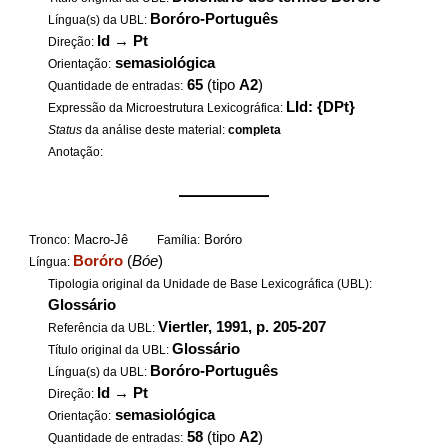
Boróro-Português
Língua(s) da UBL:
Id
→
Pt
Direção:
semasiológica
Orientação:
65
(tipo
A2
)
Quantidade de entradas:
LId: {DPt}
Expressão da Microestrutura Lexicográfica:
Status
da análise deste material:
completa
Anotação:
——————
Macro-Jê
Boróro
Tronco:
Família:
Boróro
(
Bóe
)
Língua:
Tipologia original da Unidade de Base Lexicográfica (UBL):
Glossário
Viertler, 1991, p. 205-207
Referência da UBL:
Glossário
Título original da UBL:
Boróro-Português
Língua(s) da UBL:
Id
→
Pt
Direção:
semasiológica
Orientação:
58
(tipo
A2
)
Quantidade de entradas: