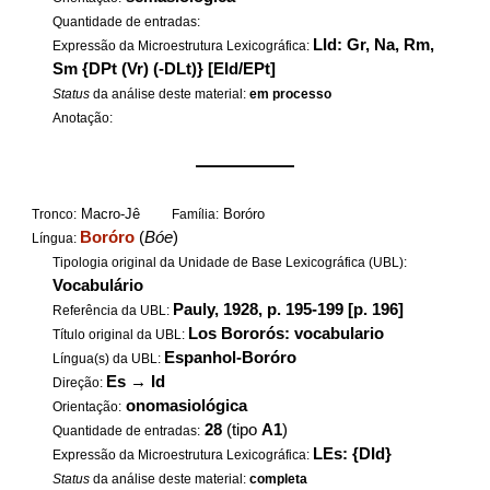
Quantidade de entradas:
LId: Gr, Na, Rm,
Expressão da Microestrutura Lexicográfica:
Sm {DPt (Vr) (-DLt)} [EId/EPt]
Status
da análise deste material:
em processo
Anotação:
——————
Macro-Jê
Boróro
Tronco:
Família:
Boróro
(
Bóe
)
Língua:
Tipologia original da Unidade de Base Lexicográfica (UBL):
Vocabulário
Pauly, 1928, p. 195-199 [p. 196]
Referência da UBL:
Los Bororós: vocabulario
Título original da UBL:
Espanhol-Boróro
Língua(s) da UBL:
Es
→
Id
Direção:
onomasiológica
Orientação:
28
(tipo
A1
)
Quantidade de entradas:
LEs: {DId}
Expressão da Microestrutura Lexicográfica:
Status
da análise deste material:
completa