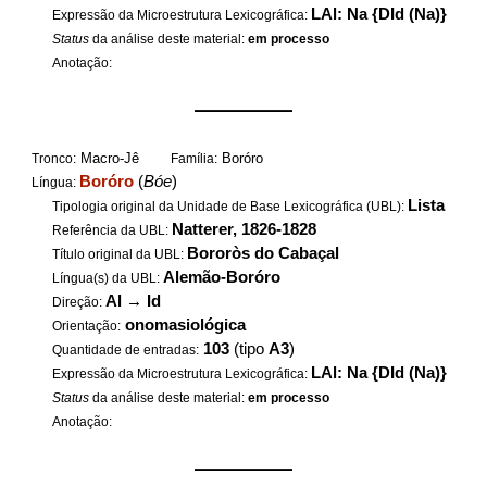
LAl: Na {DId (Na)}
Expressão da Microestrutura Lexicográfica:
Status
da análise deste material:
em processo
Anotação:
——————
Macro-Jê
Boróro
Tronco:
Família:
Boróro
(
Bóe
)
Língua:
Lista
Tipologia original da Unidade de Base Lexicográfica (UBL):
Natterer, 1826-1828
Referência da UBL:
Bororòs do Cabaçal
Título original da UBL:
Alemão-Boróro
Língua(s) da UBL:
Al
→
Id
Direção:
onomasiológica
Orientação:
103
(tipo
A3
)
Quantidade de entradas:
LAl: Na {DId (Na)}
Expressão da Microestrutura Lexicográfica:
Status
da análise deste material:
em processo
Anotação:
——————