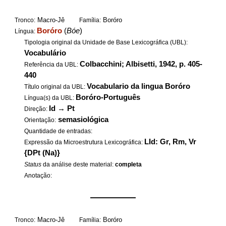
Macro-Jê
Boróro
Tronco:
Família:
Boróro
(
Bóe
)
Língua:
Tipologia original da Unidade de Base Lexicográfica (UBL):
Vocabulário
Colbacchini; Albisetti, 1942, p. 405-
Referência da UBL:
440
Vocabulario da lingua Boróro
Título original da UBL:
Boróro-Português
Língua(s) da UBL:
Id
→
Pt
Direção:
semasiológica
Orientação:
Quantidade de entradas:
LId: Gr, Rm, Vr
Expressão da Microestrutura Lexicográfica:
{DPt (Na)}
Status
da análise deste material:
completa
Anotação:
——————
Macro-Jê
Boróro
Tronco:
Família: