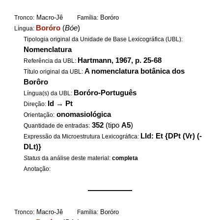
Macro-Jê
Boróro
Tronco:
Família:
Boróro
(
Bóe
)
Língua:
Tipologia original da Unidade de Base Lexicográfica (UBL):
Nomenclatura
Hartmann, 1967, p. 25-68
Referência da UBL:
A nomenclatura botânica dos
Título original da UBL:
Borôro
Boróro-Português
Língua(s) da UBL:
Id
→
Pt
Direção:
onomasiológica
Orientação:
352
(tipo
A5
)
Quantidade de entradas:
LId: Et {DPt (Vr) (-
Expressão da Microestrutura Lexicográfica:
DLt)}
Status
da análise deste material:
completa
Anotação:
——————
Macro-Jê
Boróro
Tronco:
Família: