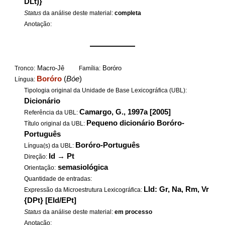
DLt)}
Status
da análise deste material:
completa
Anotação:
——————
Macro-Jê
Boróro
Tronco:
Família:
Boróro
(
Bóe
)
Língua:
Tipologia original da Unidade de Base Lexicográfica (UBL):
Dicionário
Camargo, G., 1997a [2005]
Referência da UBL:
Pequeno dicionário Boróro-
Título original da UBL:
Português
Boróro-Português
Língua(s) da UBL:
Id
→
Pt
Direção:
semasiológica
Orientação:
Quantidade de entradas:
LId: Gr, Na, Rm, Vr
Expressão da Microestrutura Lexicográfica:
{DPt} [EId/EPt]
Status
da análise deste material:
em processo
Anotação: