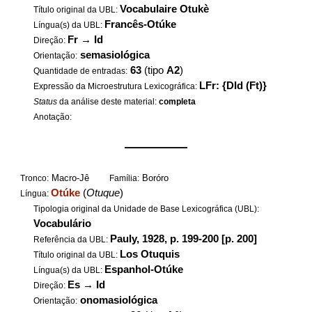
Vocabulaire Otukè
Título original da UBL:
Francês-Otúke
Língua(s) da UBL:
Fr
→
Id
Direção:
semasiológica
Orientação:
63
(tipo
A2
)
Quantidade de entradas:
LFr: {DId (Ft)}
Expressão da Microestrutura Lexicográfica:
Status
da análise deste material:
completa
Anotação:
——————
Macro-Jê
Boróro
Tronco:
Família:
Otúke
(
Otuque
)
Língua:
Tipologia original da Unidade de Base Lexicográfica (UBL):
Vocabulário
Pauly, 1928, p. 199-200 [p. 200]
Referência da UBL:
Los Otuquis
Título original da UBL:
Espanhol-Otúke
Língua(s) da UBL:
Es
→
Id
Direção:
onomasiológica
Orientação: