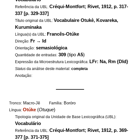
Créqui-Montfort; Rivet, 1912, p. 317-
Referência da UBL:
337 [p. 329-337]
Vocabulaire Otukè, Kovareka,
Título original da UBL:
Kuruminaka
Francês-Otúke
Língua(s) da UBL:
Fr
→
Id
Direção:
semasiológica
Orientação:
309
(tipo
A5
)
Quantidade de entradas:
LFr: Na, Rm {DId}
Expressão da Microestrutura Lexicográfica:
Status
da análise deste material:
completa
Anotação:
——————
Macro-Jê
Boróro
Tronco:
Família:
Otúke
(
Otuque
)
Língua:
Tipologia original da Unidade de Base Lexicográfica (UBL):
Vocabulário
Créqui-Montfort; Rivet, 1912, p. 369-
Referência da UBL:
377 [p. 371-375]