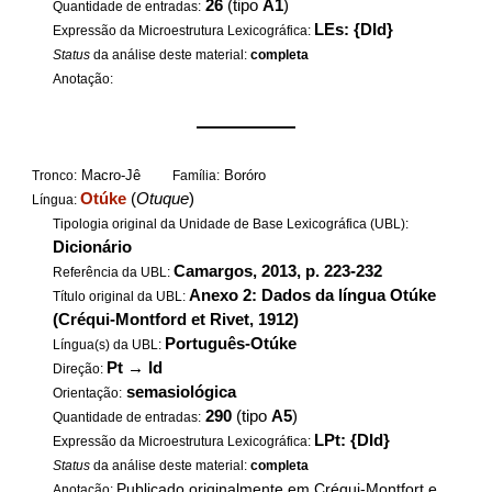
26
(tipo
A1
)
Quantidade de entradas:
LEs: {DId}
Expressão da Microestrutura Lexicográfica:
Status
da análise deste material:
completa
Anotação:
——————
Macro-Jê
Boróro
Tronco:
Família:
Otúke
(
Otuque
)
Língua:
Tipologia original da Unidade de Base Lexicográfica (UBL):
Dicionário
Camargos, 2013, p. 223-232
Referência da UBL:
Anexo 2: Dados da língua Otúke
Título original da UBL:
(Créqui-Montford et Rivet, 1912)
Português-Otúke
Língua(s) da UBL:
Pt
→
Id
Direção:
semasiológica
Orientação:
290
(tipo
A5
)
Quantidade de entradas:
LPt: {DId}
Expressão da Microestrutura Lexicográfica:
Status
da análise deste material:
completa
Publicado originalmente em Créqui-Montfort e
Anotação: