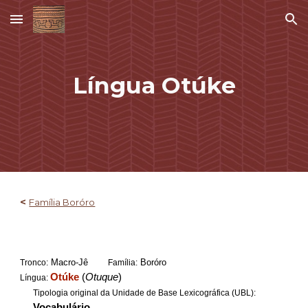
Skip to main content
Skip to navigation
Língua Otúke
<
Família Boróro
Macro-Jê
Boróro
Tronco:
Família:
Otúke
(
Otuque
)
Língua:
Tipologia original da Unidade de Base Lexicográfica (UBL):
Vocabulário