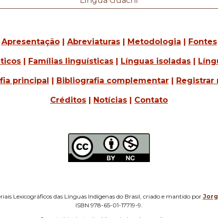
Língua Guachí
Apresentação
|
Abreviaturas
|
Metodologia
|
Fontes
ticos
|
Famílias linguísticas
|
Línguas isoladas
|
Líng
fia principal
|
Bibliografia complementar
|
Registrar 
Créditos
|
Notícias
|
Contato
iais Lexicográficos das Línguas Indígenas do Brasil, criado e mantido por
Jor
ISBN 978-65-01-17719-9.