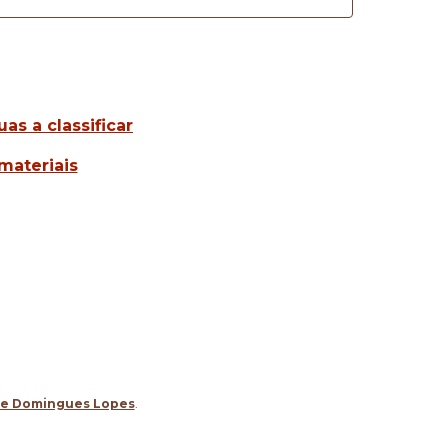
uas a classificar
materiais
ge Domingues Lopes
.