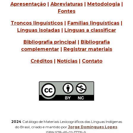
Apresentação
|
Abreviaturas
|
Metodologia
|
Fontes
Troncos linguísticos
|
Famílias linguísticas
|
Línguas isoladas
|
Línguas a classificar
Bibliografia principal
|
Bibliografia
complementar
|
Registrar materiais
Créditos
|
Notícias
|
Contato
2024
Catálogo de Materiais Lexicográficos das Línguas Indígenas
do Brasil, criado e mantido por
Jorge Domingues Lopes
.
ISBN 978-65-01-17719-9.