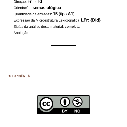
Fr
→
Id
Direção:
semasiológica
Orientação:
15
(tipo
A1
)
Quantidade de entradas:
LFr: {DId}
Expressão da Microestrutura Lexicográfica:
Status
da análise deste material:
completa
Anotação:
——————
<
Família Jê