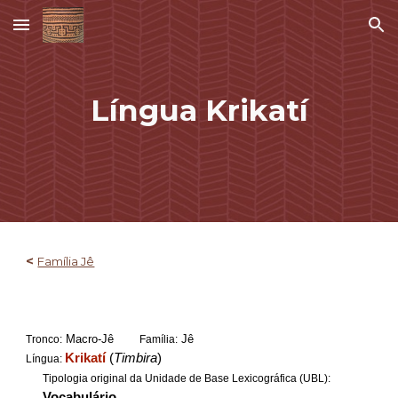
Skip to main content
Skip to navigation
Língua Krikatí
<
Família Jê
Macro-Jê
Jê
Tronco:
Família:
Krikatí
(
Timbira
)
Língua:
Tipologia original da Unidade de Base Lexicográfica (UBL):
Vocabulário