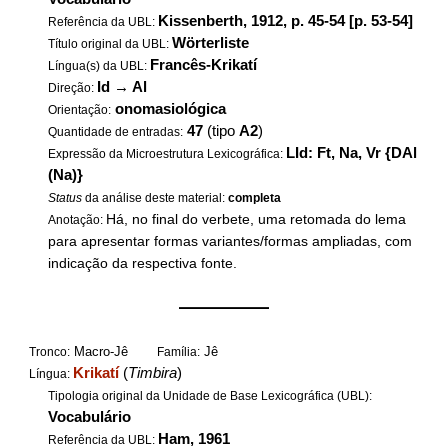
Kissenberth, 1912, p. 45-54 [p. 53-54]
Referência da UBL:
Wörterliste
Título original da UBL:
Francês-Krikatí
Língua(s) da UBL:
Id
→
Al
Direção:
onomasiológica
Orientação:
47
(tipo
A2
)
Quantidade de entradas:
LId: Ft, Na, Vr {DAl
Expressão da Microestrutura Lexicográfica:
(Na)}
Status
da análise deste material:
completa
Há, no final do verbete, uma retomada do lema
Anotação:
para apresentar formas variantes/formas ampliadas, com
indicação da respectiva fonte.
——————
Macro-Jê
Jê
Tronco:
Família:
Krikatí
(
Timbira
)
Língua:
Tipologia original da Unidade de Base Lexicográfica (UBL):
Vocabulário
Ham, 1961
Referência da UBL: