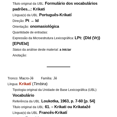
Formulário dos vocabulários
Título original da UBL:
padrões...: Krikati
Português-Krikatí
Língua(s) da UBL:
Pt
→
Id
Direção:
onomasiológica
Orientação:
Quantidade de entradas:
LPt: {DId (Vr)}
Expressão da Microestrutura Lexicográfica:
[EPt/EId]
Status
da análise deste material:
a iniciar
Anotação:
——————
Macro-Jê
Jê
Tronco:
Família:
Krikatí
(
Timbira
)
Língua:
Tipologia original da Unidade de Base Lexicográfica (UBL):
Vocabulário
Loukotka, 1963, p. 7-60 [p. 54]
Referência da UBL:
61. – Krikati ou Krikatažé
Título original da UBL:
Francês-Krikatí
Língua(s) da UBL: