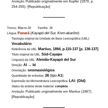
Publicado originalmente em Kupfer (1870, p.
Anotação:
254-255). [Republicação]
——————
Macro-Jê
Jê
Tronco:
Família:
Panará
(
Kayapó del Sur, Kren-akarôre
)
Língua:
Tipologia original da Unidade de Base Lexicográfica (UBL):
Vocabulário
Martius, 1894, p.115-137 [p. 136-137]
Referência da UBL:
Süd-Cayapo
Título original da UBL:
Alemão-Kayapó del Sur
Língua(s) da UBL:
Al
→
Id
Direção:
onomasiológica
Orientação:
26
(tipo
A1
)
Quantidade de entradas:
LAl: {DId}
Expressão da Microestrutura Lexicográfica:
Status
da análise deste material:
completa
Publicado originalmente em Martius (1867).
Anotação:
[Republicação]
——————