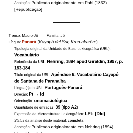
Publicado originalmente em Pohl (1832).
Anotação:
[Republicação]
——————
Macro-Jê
Jê
Tronco:
Família:
Panará
(
Kayapó del Sur, Kren-akarôre
)
Língua:
Tipologia original da Unidade de Base Lexicográfica (UBL):
Vocabulário
Nehring, 1894 apud Giraldin, 1997, p.
Referência da UBL:
183-184
Apêndice 6: Vocabulário Cayapó
Título original da UBL:
de Santana de Paranaíba
Português-Panará
Língua(s) da UBL:
Pt
→
Id
Direção:
onomasiológica
Orientação:
39
(tipo
A2
)
Quantidade de entradas:
LPt: {DId}
Expressão da Microestrutura Lexicográfica:
Status
da análise deste material:
completa
Publicado originalmente em Nehring (1894).
Anotação: