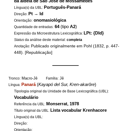
da aldeia de São José de Mossâmedes
Português-Panará
Língua(s) da UBL:
Pt
→
Id
Direção:
onomasiológica
Orientação:
64
(tipo
A2
)
Quantidade de entradas:
LPt: {DId}
Expressão da Microestrutura Lexicográfica:
Status
da análise deste material:
completa
Publicado originalmente em Pohl (1832, p. 447-
Anotação:
448). [Republicação]
——————
Macro-Jê
Jê
Tronco:
Família:
Panará
(
Kayapó del Sur, Kren-akarôre
)
Língua:
Tipologia original da Unidade de Base Lexicográfica (UBL):
Vocabulário
Monserrat, 1978
Referência da UBL:
Lista vocabular Krenhacore
Título original da UBL:
Língua(s) da UBL:
Direção:
Orientação: