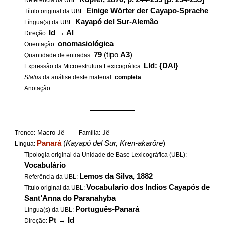
Referência da UBL:
Einige Wörter der Cayapo-Sprache
Título original da UBL:
Kayapó del Sur-Alemão
Língua(s) da UBL:
Id
→
Al
Direção:
onomasiológica
Orientação:
79
(tipo
A3
)
Quantidade de entradas:
LId: {DAl}
Expressão da Microestrutura Lexicográfica:
Status
da análise deste material:
completa
Anotação:
——————
Macro-Jê
Jê
Tronco:
Família:
Panará
(
Kayapó del Sur, Kren-akarôre
)
Língua:
Tipologia original da Unidade de Base Lexicográfica (UBL):
Vocabulário
Lemos da Silva, 1882
Referência da UBL:
Vocabulario dos Indios Cayapós de
Título original da UBL:
Sant’Anna do Paranahyba
Português-Panará
Língua(s) da UBL:
Pt
→
Id
Direção: