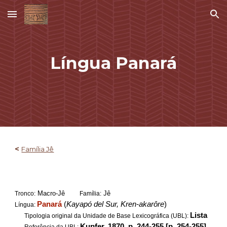
Skip to main content
Skip to navigation
Língua Panará
<
Família Jê
Macro-Jê
Jê
Tronco:
Família:
Panará
(
Kayapó del Sur, Kren-akarôre
)
Língua:
Lista
Tipologia original da Unidade de Base Lexicográfica (UBL):
Kupfer, 1870, p. 244-255 [p. 254-255]