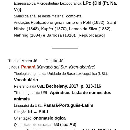
LPt: {DId (Ft, Na,
Expressão da Microestrutura Lexicográfica:
Vr)}
Status
da análise deste material:
completa
Publicado originalmente em Pohl (1832). Saint-
Anotação:
Hilaire (1848), Kupfer (1870), Lemos da Silva (1882),
Nehring (1894) e Barbosa (1918). [Republicação]
——————
Macro-Jê
Jê
Tronco:
Família:
Panará
(
Kayapó del Sur, Kren-akarôre
)
Língua:
Tipologia original da Unidade de Base Lexicográfica (UBL):
Vocabulário
Bechelany, 2017, p. 313-316
Referência da UBL:
Apêndice: Lista de nomes dos
Título original da UBL:
animais
Panará-Português-Latim
Língua(s) da UBL:
Id
→
Pt/Lt
Direção:
onomasiológica
Orientação:
83
(tipo
A3
)
Quantidade de entradas: