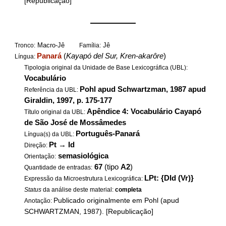
[Republicação]
——————
Macro-Jê
Jê
Tronco:
Família:
Panará
(
Kayapó del Sur, Kren-akarôre
)
Língua:
Tipologia original da Unidade de Base Lexicográfica (UBL):
Vocabulário
Pohl apud Schwartzman, 1987 apud
Referência da UBL:
Giraldin, 1997, p. 175-177
Apêndice 4: Vocabulário Cayapó
Título original da UBL:
de São José de Mossâmedes
Português-Panará
Língua(s) da UBL:
Pt
→
Id
Direção:
semasiológica
Orientação:
67
(tipo
A2
)
Quantidade de entradas:
LPt: {DId (Vr)}
Expressão da Microestrutura Lexicográfica:
Status
da análise deste material:
completa
Publicado originalmente em Pohl (apud
Anotação:
SCHWARTZMAN, 1987). [Republicação]