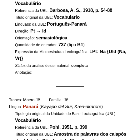
Vocabulário
Barbosa, A. S., 1918, p. 54-88
Referência da UBL:
Vocabulario
Título original da UBL:
Português-Panará
Língua(s) da UBL:
Pt
→
Id
Direção:
semasiológica
Orientação:
737
(tipo
B1
)
Quantidade de entradas:
LPt: Na {DId (Na,
Expressão da Microestrutura Lexicográfica:
Vr)}
Status
da análise deste material:
completa
Anotação:
——————
Macro-Jê
Jê
Tronco:
Família:
Panará
(
Kayapó del Sur, Kren-akarôre
)
Língua:
Tipologia original da Unidade de Base Lexicográfica (UBL):
Vocabulário
Pohl, 1951, p. 399
Referência da UBL:
Amostra de palavras dos caiapós
Título original da UBL: