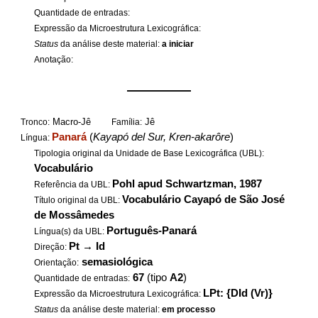
Quantidade de entradas:
Expressão da Microestrutura Lexicográfica:
Status
da análise deste material:
a iniciar
Anotação:
——————
Macro-Jê
Jê
Tronco:
Família:
Panará
(
Kayapó del Sur, Kren-akarôre
)
Língua:
Tipologia original da Unidade de Base Lexicográfica (UBL):
Vocabulário
Pohl apud Schwartzman, 1987
Referência da UBL:
Vocabulário Cayapó de São José
Título original da UBL:
de Mossâmedes
Português-Panará
Língua(s) da UBL:
Pt
→
Id
Direção:
semasiológica
Orientação:
67
(tipo
A2
)
Quantidade de entradas:
LPt: {DId (Vr)}
Expressão da Microestrutura Lexicográfica:
Status
da análise deste material:
em processo