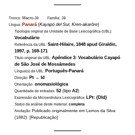
——————
Macro-Jê
Jê
Tronco:
Família:
Panará
(
Kayapó del Sur, Kren-akarôre
)
Língua:
Tipologia original da Unidade de Base Lexicográfica (UBL):
Vocabulário
Saint-Hilaire, 1848 apud Giraldin,
Referência da UBL:
1997, p. 169-171
Apêndice 3: Vocabulário Cayapó
Título original da UBL:
de São José de Mossâmedes
Português-Panará
Língua(s) da UBL:
Pt
→
Id
Direção:
onomasiológica
Orientação:
52
(tipo
A2
)
Quantidade de entradas:
LPt: {DId}
Expressão da Microestrutura Lexicográfica:
Status
da análise deste material:
completa
Publicado originalmente em Lemos da Silva
Anotação:
(1882). [Republicação]
——————