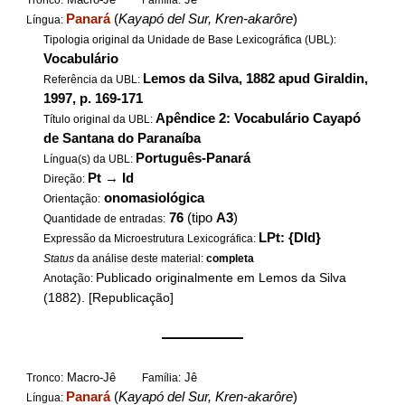
Tronco:
Família:
Panará
(
Kayapó del Sur, Kren-akarôre
)
Língua:
Tipologia original da Unidade de Base Lexicográfica (UBL):
Vocabulário
Lemos da Silva, 1882 apud Giraldin,
Referência da UBL:
1997, p. 169-171
Apêndice 2: Vocabulário Cayapó
Título original da UBL:
de Santana do Paranaíba
Português-Panará
Língua(s) da UBL:
Pt
→
Id
Direção:
onomasiológica
Orientação:
76
(tipo
A3
)
Quantidade de entradas:
LPt: {DId}
Expressão da Microestrutura Lexicográfica:
Status
da análise deste material:
completa
Publicado originalmente em Lemos da Silva
Anotação:
(1882). [Republicação]
——————
Macro-Jê
Jê
Tronco:
Família:
Panará
(
Kayapó del Sur, Kren-akarôre
)
Língua: