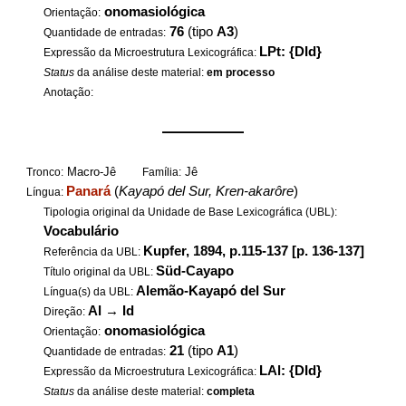
onomasiológica
Orientação:
76
(tipo
A3
)
Quantidade de entradas:
LPt: {DId}
Expressão da Microestrutura Lexicográfica:
Status
da análise deste material:
em processo
Anotação:
——————
Macro-Jê
Jê
Tronco:
Família:
Panará
(
Kayapó del Sur, Kren-akarôre
)
Língua:
Tipologia original da Unidade de Base Lexicográfica (UBL):
Vocabulário
Kupfer, 1894, p.115-137 [p. 136-137]
Referência da UBL:
Süd-Cayapo
Título original da UBL:
Alemão-Kayapó del Sur
Língua(s) da UBL:
Al
→
Id
Direção:
onomasiológica
Orientação:
21
(tipo
A1
)
Quantidade de entradas:
LAl: {DId}
Expressão da Microestrutura Lexicográfica:
Status
da análise deste material:
completa