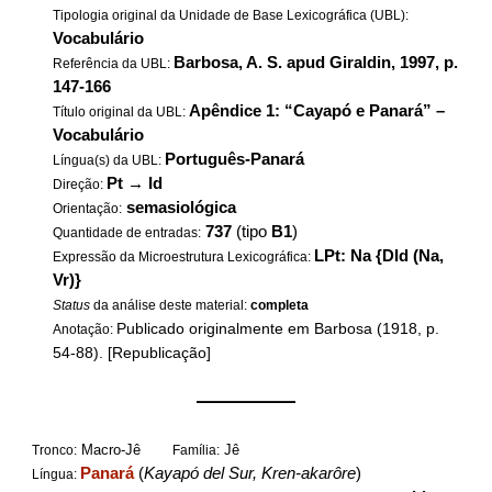
Tipologia original da Unidade de Base Lexicográfica (UBL):
Vocabulário
Barbosa, A. S. apud Giraldin, 1997, p.
Referência da UBL:
147-166
Apêndice 1: “Cayapó e Panará” –
Título original da UBL:
Vocabulário
Português-Panará
Língua(s) da UBL:
Pt
→
Id
Direção:
semasiológica
Orientação:
737
(tipo
B1
)
Quantidade de entradas:
LPt: Na {DId (Na,
Expressão da Microestrutura Lexicográfica:
Vr)}
Status
da análise deste material:
completa
Publicado originalmente em Barbosa (1918, p.
Anotação:
54-88). [Republicação]
——————
Macro-Jê
Jê
Tronco:
Família:
Panará
(
Kayapó del Sur, Kren-akarôre
)
Língua: