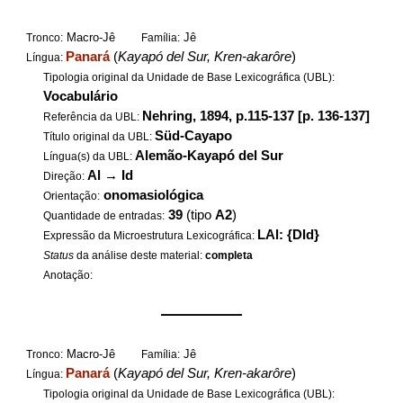
Macro-Jê
Jê
Tronco:
Família:
Panará
(
Kayapó del Sur, Kren-akarôre
)
Língua:
Tipologia original da Unidade de Base Lexicográfica (UBL):
Vocabulário
Nehring, 1894, p.115-137 [p. 136-137]
Referência da UBL:
Süd-Cayapo
Título original da UBL:
Alemão-Kayapó del Sur
Língua(s) da UBL:
Al
→
Id
Direção:
onomasiológica
Orientação:
39
(tipo
A2
)
Quantidade de entradas:
LAl: {DId}
Expressão da Microestrutura Lexicográfica:
Status
da análise deste material:
completa
Anotação:
——————
Macro-Jê
Jê
Tronco:
Família:
Panará
(
Kayapó del Sur, Kren-akarôre
)
Língua:
Tipologia original da Unidade de Base Lexicográfica (UBL):