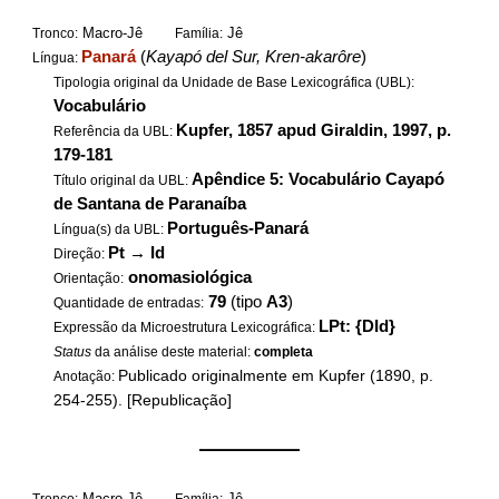
Macro-Jê
Jê
Tronco:
Família:
Panará
(
Kayapó del Sur, Kren-akarôre
)
Língua:
Tipologia original da Unidade de Base Lexicográfica (UBL):
Vocabulário
Kupfer, 1857 apud Giraldin, 1997, p.
Referência da UBL:
179-181
Apêndice 5: Vocabulário Cayapó
Título original da UBL:
de Santana de Paranaíba
Português-Panará
Língua(s) da UBL:
Pt
→
Id
Direção:
onomasiológica
Orientação:
79
(tipo
A3
)
Quantidade de entradas:
LPt: {DId}
Expressão da Microestrutura Lexicográfica:
Status
da análise deste material:
completa
Publicado originalmente em Kupfer (1890, p.
Anotação:
254-255). [Republicação]
——————
Macro-Jê
Jê