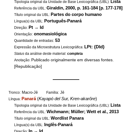
Lista
Tipologia original da Unidade de Base Lexicográfica (UBL):
Giraldin, 2000, p. 161-184 [p. 177-178]
Referência da UBL:
Partes do corpo humano
Título original da UBL:
Português-Panará
Língua(s) da UBL:
Pt
→
Id
Direção:
onomasiológica
Orientação:
53
Quantidade de entradas:
LPt: {DId}
Expressão da Microestrutura Lexicográfica:
Status
da análise deste material:
completa
Publicado originalmente em diversas fontes.
Anotação:
[Republicação]
——————
Macro-Jê
Jê
Tronco:
Família:
Panará
(
Kayapó del Sur, Kren-akarôre
)
Língua:
Lista
Tipologia original da Unidade de Base Lexicográfica (UBL):
Wichmann; Müller; Wett et al., 2013
Referência da UBL:
Wordlist Panara
Título original da UBL:
Inglês-Panará
Língua(s) da UBL:
In
→
Id
Direção: