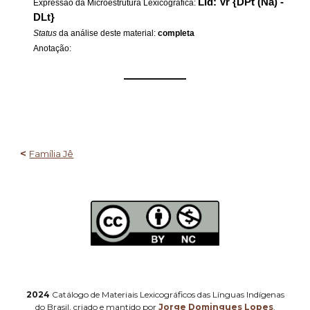
LId: Vr {DPt (Na) -
Expressão da Microestrutura Lexicográfica:
DLt}
Status
da análise deste material:
completa
Anotação:
——————
<
Família Jê
2024
Catálogo de Materiais Lexicográficos das Línguas Indígenas
do Brasil, criado e mantido por
Jorge Domingues Lopes
.