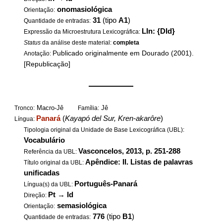
onomasiológica
Orientação:
31
(tipo
A1
)
Quantidade de entradas:
LIn: {DId}
Expressão da Microestrutura Lexicográfica:
Status
da análise deste material:
completa
Publicado originalmente em Dourado (2001).
Anotação:
[Republicação]
——————
Macro-Jê
Jê
Tronco:
Família:
Panará
(
Kayapó del Sur, Kren-akarôre
)
Língua:
Tipologia original da Unidade de Base Lexicográfica (UBL):
Vocabulário
Vasconcelos, 2013, p. 251-288
Referência da UBL:
Apêndice: II. Listas de palavras
Título original da UBL:
unificadas
Português-Panará
Língua(s) da UBL:
Pt
→
Id
Direção:
semasiológica
Orientação:
776
(tipo
B1
)
Quantidade de entradas: