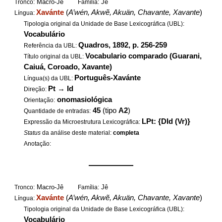
Macro-Jê
Jê
Tronco:
Família:
Xavánte
(
A’wén, Akwẽ, Akuän, Chavante, Xavante
)
Língua:
Tipologia original da Unidade de Base Lexicográfica (UBL):
Vocabulário
Quadros, 1892, p. 256-259
Referência da UBL:
Vocabulario comparado (Guarani,
Título original da UBL:
Caiuá, Coroado, Xavante)
Português-Xavánte
Língua(s) da UBL:
Pt
→
Id
Direção:
onomasiológica
Orientação:
45
(tipo
A2
)
Quantidade de entradas:
LPt: {DId (Vr)}
Expressão da Microestrutura Lexicográfica:
Status
da análise deste material:
completa
Anotação:
——————
Macro-Jê
Jê
Tronco:
Família:
Xavánte
(
A’wén, Akwẽ, Akuän, Chavante, Xavante
)
Língua:
Tipologia original da Unidade de Base Lexicográfica (UBL):
Vocabulário