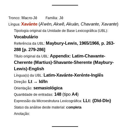
——————
Macro-Jê
Jê
Tronco:
Família:
Xavánte
(
A’wén, Akwẽ, Akuän, Chavante, Xavante
)
Língua:
Tipologia original da Unidade de Base Lexicográfica (UBL):
Vocabulário
Maybury-Lewis, 1965/1966, p. 263-
Referência da UBL:
288 [p. 279-286]
Appendix: Latim-Chavante-
Título original da UBL:
Cherente (Martius)-Shavante-Sherente (Maybury-
Lewis)-English
Latim-Xavánte-Xerénte-Inglês
Língua(s) da UBL:
Lt
→
Id/In
Direção:
semasiológica
Orientação:
148
(tipo
A4
)
Quantidade de entradas:
LLt: {DId-DIn}
Expressão da Microestrutura Lexicográfica:
Status
da análise deste material:
completa
Anotação:
——————