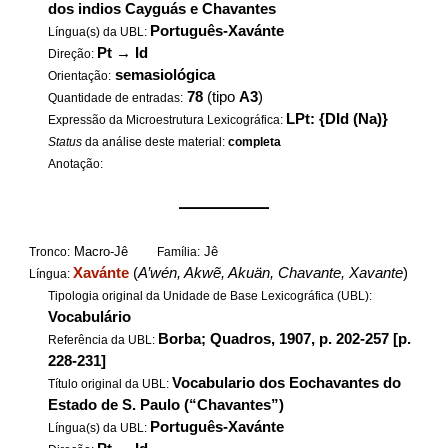
dos indios Cayguás e Chavantes
Português-Xavánte
Língua(s) da UBL:
Pt
→
Id
Direção:
semasiológica
Orientação:
78
(tipo
A3
)
Quantidade de entradas:
LPt: {DId (Na)}
Expressão da Microestrutura Lexicográfica:
Status
da análise deste material:
completa
Anotação:
——————
Macro-Jê
Jê
Tronco:
Família:
Xavánte
(
A’wén, Akwẽ, Akuän, Chavante, Xavante
)
Língua:
Tipologia original da Unidade de Base Lexicográfica (UBL):
Vocabulário
Borba; Quadros, 1907, p. 202-257 [p.
Referência da UBL:
228-231]
Vocabulario dos Eochavantes do
Título original da UBL:
Estado de S. Paulo (“Chavantes”)
Português-Xavánte
Língua(s) da UBL: