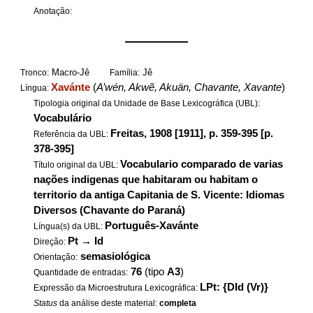
Anotação:
——————
Macro-Jê
Jê
Tronco:
Família:
Xavánte
(
A’wén, Akwẽ, Akuän, Chavante, Xavante
)
Língua:
Tipologia original da Unidade de Base Lexicográfica (UBL):
Vocabulário
Freitas, 1908 [1911], p. 359-395 [p.
Referência da UBL:
378-395]
Vocabulario comparado de varias
Título original da UBL:
nações indigenas que habitaram ou habitam o
territorio da antiga Capitania de S. Vicente: Idiomas
Diversos (Chavante do Paraná)
Português-Xavánte
Língua(s) da UBL:
Pt
→
Id
Direção:
semasiológica
Orientação:
76
(tipo
A3
)
Quantidade de entradas:
LPt: {DId (Vr)}
Expressão da Microestrutura Lexicográfica:
Status
da análise deste material:
completa