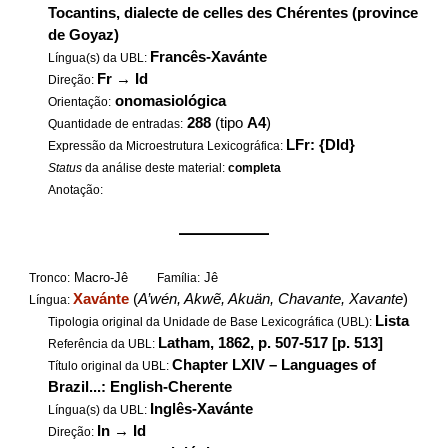
Tocantins, dialecte de celles des Chérentes (province
de Goyaz)
Francês-Xavánte
Língua(s) da UBL:
Fr
→
Id
Direção:
onomasiológica
Orientação:
288
(tipo
A4
)
Quantidade de entradas:
LFr: {DId}
Expressão da Microestrutura Lexicográfica:
Status
da análise deste material:
completa
Anotação:
——————
Macro-Jê
Jê
Tronco:
Família:
Xavánte
(
A’wén, Akwẽ, Akuän, Chavante, Xavante
)
Língua:
Lista
Tipologia original da Unidade de Base Lexicográfica (UBL):
Latham, 1862, p. 507-517 [p. 513]
Referência da UBL:
Chapter LXIV – Languages of
Título original da UBL:
Brazil...: English-Cherente
Inglês-Xavánte
Língua(s) da UBL:
In
→
Id
Direção: