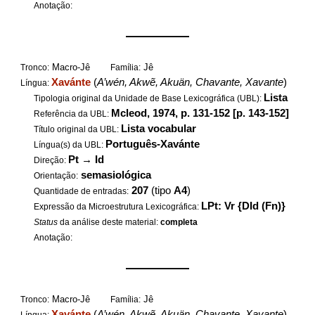
Anotação:
——————
Macro-Jê
Jê
Tronco:
Família:
Xavánte
(
A’wén, Akwẽ, Akuän, Chavante, Xavante
)
Língua:
Lista
Tipologia original da Unidade de Base Lexicográfica (UBL):
Mcleod, 1974, p. 131-152 [p. 143-152]
Referência da UBL:
Lista vocabular
Título original da UBL:
Português-Xavánte
Língua(s) da UBL:
Pt
→
Id
Direção:
semasiológica
Orientação:
207
(tipo
A4
)
Quantidade de entradas:
LPt: Vr {DId (Fn)}
Expressão da Microestrutura Lexicográfica:
Status
da análise deste material:
completa
Anotação:
——————
Macro-Jê
Jê
Tronco:
Família:
Xavánte
(
A’wén, Akwẽ, Akuän, Chavante, Xavante
)