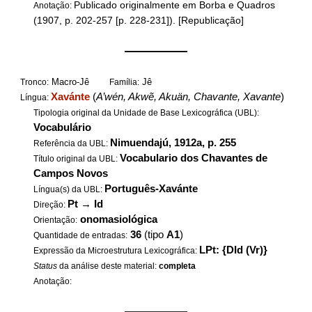
Publicado originalmente em Borba e Quadros
Anotação:
(1907, p. 202-257 [p. 228-231]). [Republicação]
——————
Macro-Jê
Jê
Tronco:
Família:
Xavánte
(
A’wén, Akwẽ, Akuän, Chavante, Xavante
)
Língua:
Tipologia original da Unidade de Base Lexicográfica (UBL):
Vocabulário
Nimuendajú, 1912a, p. 255
Referência da UBL:
Vocabulario dos Chavantes de
Título original da UBL:
Campos Novos
Português-Xavánte
Língua(s) da UBL:
Pt
→
Id
Direção:
onomasiológica
Orientação:
36
(tipo
A1
)
Quantidade de entradas:
LPt: {DId (Vr)}
Expressão da Microestrutura Lexicográfica:
Status
da análise deste material:
completa
Anotação:
——————