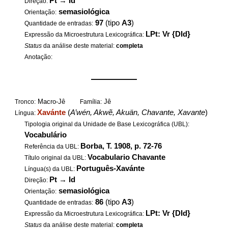
Pt
→
Id
Direção:
semasiológica
Orientação:
97
(tipo
A3
)
Quantidade de entradas:
LPt: Vr {DId}
Expressão da Microestrutura Lexicográfica:
Status
da análise deste material:
completa
Anotação:
——————
Macro-Jê
Jê
Tronco:
Família:
Xavánte
(
A’wén, Akwẽ, Akuän, Chavante, Xavante
)
Língua:
Tipologia original da Unidade de Base Lexicográfica (UBL):
Vocabulário
Borba, T. 1908, p. 72-76
Referência da UBL:
Vocabulario Chavante
Título original da UBL:
Português-Xavánte
Língua(s) da UBL:
Pt
→
Id
Direção:
semasiológica
Orientação:
86
(tipo
A3
)
Quantidade de entradas:
LPt: Vr {DId}
Expressão da Microestrutura Lexicográfica:
Status
da análise deste material:
completa