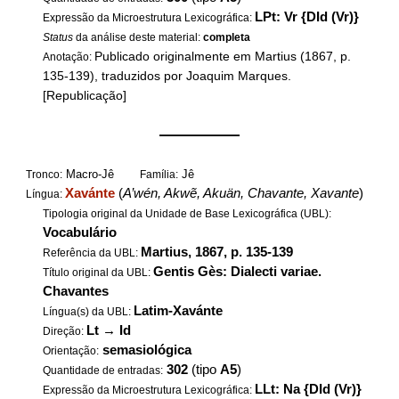
LPt: Vr {DId (Vr)}
Expressão da Microestrutura Lexicográfica:
Status
da análise deste material:
completa
Publicado originalmente em Martius (1867, p.
Anotação:
135-139), traduzidos por Joaquim Marques.
[Republicação]
——————
Macro-Jê
Jê
Tronco:
Família:
Xavánte
(
A’wén, Akwẽ, Akuän, Chavante, Xavante
)
Língua:
Tipologia original da Unidade de Base Lexicográfica (UBL):
Vocabulário
Martius, 1867, p. 135-139
Referência da UBL:
Gentis Gès: Dialecti variae.
Título original da UBL:
Chavantes
Latim-Xavánte
Língua(s) da UBL:
Lt
→
Id
Direção:
semasiológica
Orientação:
302
(tipo
A5
)
Quantidade de entradas:
LLt: Na {DId (Vr)}
Expressão da Microestrutura Lexicográfica: