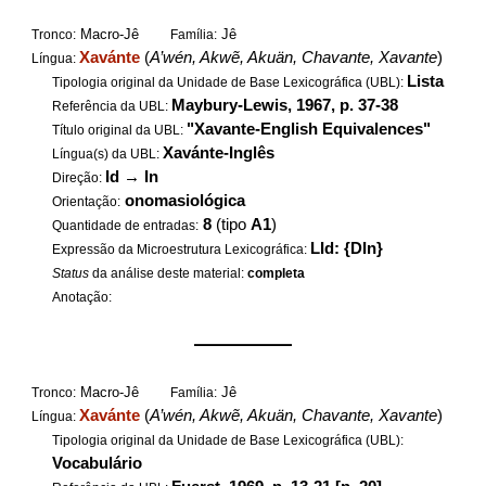
Macro-Jê
Jê
Tronco:
Família:
Xavánte
(
A’wén, Akwẽ, Akuän, Chavante, Xavante
)
Língua:
Lista
Tipologia original da Unidade de Base Lexicográfica (UBL):
Maybury-Lewis, 1967, p. 37-38
Referência da UBL:
"Xavante-English Equivalences"
Título original da UBL:
Xavánte-Inglês
Língua(s) da UBL:
Id
→
In
Direção:
onomasiológica
Orientação:
8
(tipo
A1
)
Quantidade de entradas:
LId: {DIn}
Expressão da Microestrutura Lexicográfica:
Status
da análise deste material:
completa
Anotação:
——————
Macro-Jê
Jê
Tronco:
Família:
Xavánte
(
A’wén, Akwẽ, Akuän, Chavante, Xavante
)
Língua:
Tipologia original da Unidade de Base Lexicográfica (UBL):
Vocabulário