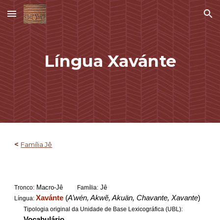
Skip to main content
Skip to navigation
Língua Xavánte
<
Família Jê
Macro-Jê
Jê
Tronco:
Família:
Xavánte
(
A’wén, Akwẽ, Akuän, Chavante, Xavante
)
Língua:
Tipologia original da Unidade de Base Lexicográfica (UBL):
Vocabulário