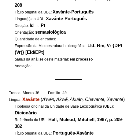
208
Xavánte-Português
Título original da UBL:
Xavánte-Português
Língua(s) da UBL:
Id
→
Pt
Direção:
semasiológica
Orientação:
Quantidade de entradas:
LId: Rm, Vr {DPt
Expressão da Microestrutura Lexicográfica:
(Vr)} [EId/EPt]
Status
da análise deste material:
em processo
Anotação:
——————
Macro-Jê
Jê
Tronco:
Família:
Xavánte
(
A’wén, Akwẽ, Akuän, Chavante, Xavante
)
Língua:
Tipologia original da Unidade de Base Lexicográfica (UBL):
Dicionário
Hall; Mcleod; Mitchell, 1987, p. 209-
Referência da UBL:
382
Português-Xavánte
Título original da UBL: