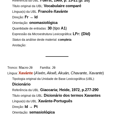
Fuerst, 1969, p. 13-21 [p. 20]
Referência da UBL:
Vocabulaire comparé
Título original da UBL:
Francês-Xavánte
Língua(s) da UBL:
Fr
→
Id
Direção:
onomasiológica
Orientação:
30
(tipo
A1
)
Quantidade de entradas:
LFr: {DId}
Expressão da Microestrutura Lexicográfica:
Status
da análise deste material:
completa
Anotação:
——————
Macro-Jê
Jê
Tronco:
Família:
Xavánte
(
A’wén, Akwẽ, Akuän, Chavante, Xavante
)
Língua:
Tipologia original da Unidade de Base Lexicográfica (UBL):
Dicionário
Giaccaria; Heide, 1972, p.277-290
Referência da UBL:
Dicionário dos termos Xavantes
Título original da UBL:
Xavánte-Português
Língua(s) da UBL:
Id
→
Pt
Direção:
semasiológica
Orientação: