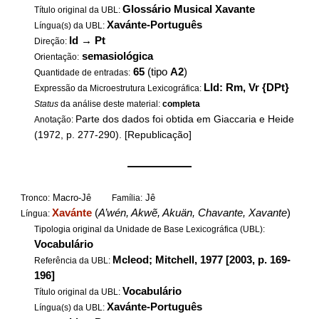
Glossário Musical Xavante
Título original da UBL:
Xavánte-Português
Língua(s) da UBL:
Id
→
Pt
Direção:
semasiológica
Orientação:
65
(tipo
A2
)
Quantidade de entradas:
LId: Rm, Vr {DPt}
Expressão da Microestrutura Lexicográfica:
Status
da análise deste material:
completa
Parte dos dados foi obtida em Giaccaria e Heide
Anotação:
(1972, p. 277-290). [Republicação]
——————
Macro-Jê
Jê
Tronco:
Família:
Xavánte
(
A’wén, Akwẽ, Akuän, Chavante, Xavante
)
Língua:
Tipologia original da Unidade de Base Lexicográfica (UBL):
Vocabulário
Mcleod; Mitchell, 1977 [2003, p. 169-
Referência da UBL:
196]
Vocabulário
Título original da UBL:
Xavánte-Português
Língua(s) da UBL: