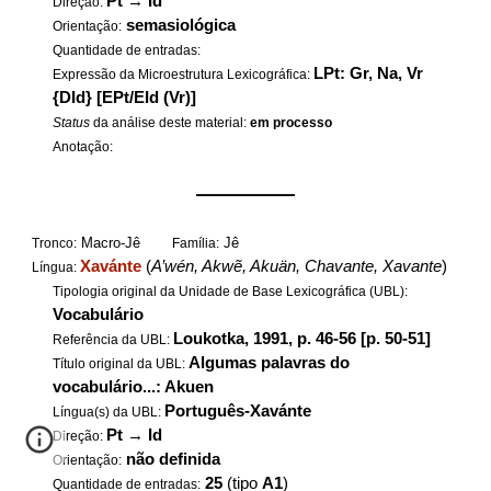
Pt
→
Id
Direção:
semasiológica
Orientação:
Quantidade de entradas:
LPt: Gr, Na, Vr
Expressão da Microestrutura Lexicográfica:
{DId} [EPt/EId (Vr)]
Status
da análise deste material:
em processo
Anotação:
——————
Macro-Jê
Jê
Tronco:
Família:
Xavánte
(
A’wén, Akwẽ, Akuän, Chavante, Xavante
)
Língua:
Tipologia original da Unidade de Base Lexicográfica (UBL):
Vocabulário
Loukotka, 1991, p. 46-56 [p. 50-51]
Referência da UBL:
Algumas palavras do
Título original da UBL:
vocabulário...: Akuen
Português-Xavánte
Língua(s) da UBL:
Pt
→
Id
Direção:
não definida
Orientação:
25
(tipo
A1
)
Quantidade de entradas: