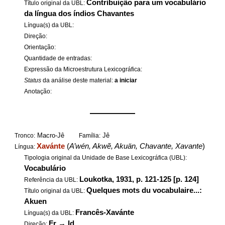
Contribuição para um vocabulário
Título original da UBL:
da língua dos índios Chavantes
Língua(s) da UBL:
Direção:
Orientação:
Quantidade de entradas:
Expressão da Microestrutura Lexicográfica:
Status
da análise deste material:
a iniciar
Anotação:
——————
Macro-Jê
Jê
Tronco:
Família:
Xavánte
(
A’wén, Akwẽ, Akuän, Chavante, Xavante
)
Língua:
Tipologia original da Unidade de Base Lexicográfica (UBL):
Vocabulário
Loukotka, 1931, p. 121-125 [p. 124]
Referência da UBL:
Quelques mots du vocabulaire...:
Título original da UBL:
Akuen
Francês-Xavánte
Língua(s) da UBL:
Fr
→
Id
Direção: