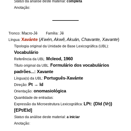
Status
da análise deste material:
completa
Anotação:
——————
Macro-Jê
Jê
Tronco:
Família:
Xavánte
(
A’wén, Akwẽ, Akuän, Chavante, Xavante
)
Língua:
Tipologia original da Unidade de Base Lexicográfica (UBL):
Vocabulário
Mcleod, 1960
Referência da UBL:
Formulário dos vocabulários
Título original da UBL:
padrões...: Xavante
Português-Xavánte
Língua(s) da UBL:
Pt
→
Id
Direção:
onomasiológica
Orientação:
Quantidade de entradas:
LPt: {DId (Vr)}
Expressão da Microestrutura Lexicográfica:
[EPt/EId]
Status
da análise deste material:
a iniciar
Anotação: