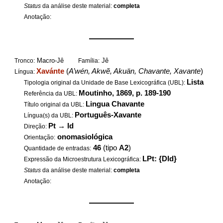
Status
da análise deste material:
completa
Anotação:
——————
Macro-Jê
Jê
Tronco:
Família:
Xavánte
(
A’wén, Akwẽ, Akuän, Chavante, Xavante
)
Língua:
Lista
Tipologia original da Unidade de Base Lexicográfica (UBL):
Moutinho, 1869, p. 189-190
Referência da UBL:
Lingua Chavante
Título original da UBL:
Português-Xavante
Língua(s) da UBL:
Pt
→
Id
Direção:
onomasiológica
Orientação:
46
(tipo
A2
)
Quantidade de entradas:
LPt: {DId}
Expressão da Microestrutura Lexicográfica:
Status
da análise deste material:
completa
Anotação:
——————