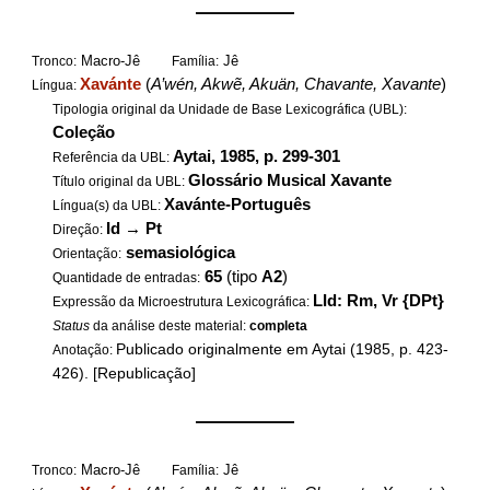
——————
Macro-Jê
Jê
Tronco:
Família:
Xavánte
(
A’wén, Akwẽ, Akuän, Chavante, Xavante
)
Língua:
Tipologia original da Unidade de Base Lexicográfica (UBL):
Coleção
Aytai, 1985, p. 299-301
Referência da UBL:
Glossário Musical Xavante
Título original da UBL:
Xavánte-Português
Língua(s) da UBL:
Id
→
Pt
Direção:
semasiológica
Orientação:
65
(tipo
A2
)
Quantidade de entradas:
LId: Rm, Vr {DPt}
Expressão da Microestrutura Lexicográfica:
Status
da análise deste material:
completa
Publicado originalmente em Aytai (1985, p. 423-
Anotação:
426). [Republicação]
——————
Macro-Jê
Jê
Tronco:
Família: