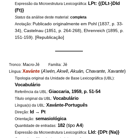
LPt: {(DLt-)DId
Expressão da Microestrutura Lexicográfica:
(Ft)}
Status
da análise deste material:
completa
Publicado originalmente em Pohl (1837, p. 33-
Anotação:
34), Castelnau (1851, p. 264-268), Ehrenreich (1895, p.
151-159). [Republicação]
——————
Macro-Jê
Jê
Tronco:
Família:
Xavánte
(
A’wén, Akwẽ, Akuän, Chavante, Xavante
)
Língua:
Tipologia original da Unidade de Base Lexicográfica (UBL):
Vocabulário
Giaccaria, 1959, p. 51-54
Referência da UBL:
Vocabulário
Título original da UBL:
Xavánte-Português
Língua(s) da UBL:
Id
→
Pt
Direção:
semasiológica
Orientação:
182
(tipo
A4
)
Quantidade de entradas:
LId: {DPt (Na)}
Expressão da Microestrutura Lexicográfica: