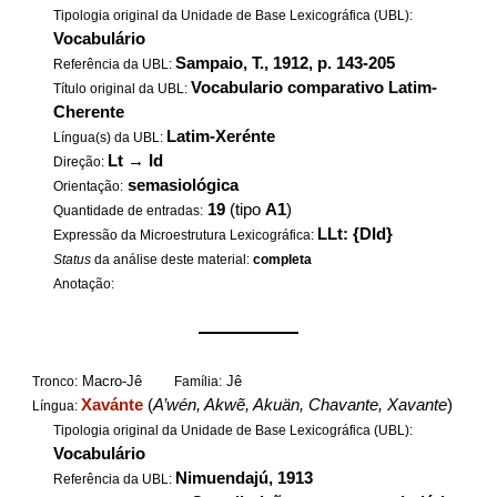
Tipologia original da Unidade de Base Lexicográfica (UBL):
Vocabulário
Sampaio, T., 1912, p. 143-205
Referência da UBL:
Vocabulario comparativo Latim-
Título original da UBL:
Cherente
Latim-Xerénte
Língua(s) da UBL:
Lt
→
Id
Direção:
semasiológica
Orientação:
19
(tipo
A1
)
Quantidade de entradas:
LLt: {DId}
Expressão da Microestrutura Lexicográfica:
Status
da análise deste material:
completa
Anotação:
——————
Macro-Jê
Jê
Tronco:
Família:
Xavánte
(
A’wén, Akwẽ, Akuän, Chavante, Xavante
)
Língua:
Tipologia original da Unidade de Base Lexicográfica (UBL):
Vocabulário
Nimuendajú, 1913
Referência da UBL: