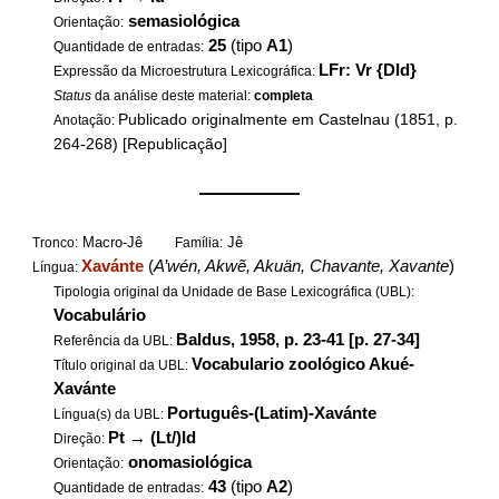
semasiológica
Orientação:
25
(tipo
A1
)
Quantidade de entradas:
LFr: Vr {DId}
Expressão da Microestrutura Lexicográfica:
Status
da análise deste material:
completa
Publicado originalmente em Castelnau (1851, p.
Anotação:
264-268) [Republicação]
——————
Macro-Jê
Jê
Tronco:
Família:
Xavánte
(
A’wén, Akwẽ, Akuän, Chavante, Xavante
)
Língua:
Tipologia original da Unidade de Base Lexicográfica (UBL):
Vocabulário
Baldus, 1958, p. 23-41 [p. 27-34]
Referência da UBL:
Vocabulario zoológico Akué-
Título original da UBL:
Xavánte
Português-(Latim)-Xavánte
Língua(s) da UBL:
Pt
→
(Lt/)Id
Direção:
onomasiológica
Orientação:
43
(tipo
A2
)
Quantidade de entradas: