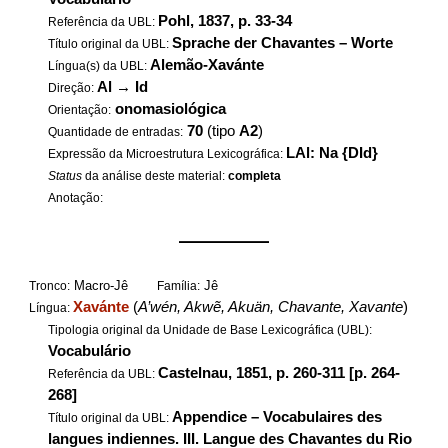
Pohl, 1837, p. 33-34
Referência da UBL:
Sprache der Chavantes – Worte
Título original da UBL:
Alemão-Xavánte
Língua(s) da UBL:
Al
→
Id
Direção:
onomasiológica
Orientação:
70
(tipo
A2
)
Quantidade de entradas:
LAl: Na {DId}
Expressão da Microestrutura Lexicográfica:
Status
da análise deste material:
completa
Anotação:
——————
Macro-Jê
Jê
Tronco:
Família:
Xavánte
(
A’wén, Akwẽ, Akuän, Chavante, Xavante
)
Língua:
Tipologia original da Unidade de Base Lexicográfica (UBL):
Vocabulário
Castelnau, 1851, p. 260-311 [p. 264-
Referência da UBL:
268]
Appendice – Vocabulaires des
Título original da UBL:
langues indiennes. III. Langue des Chavantes du Rio