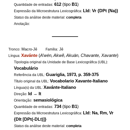
612
(tipo
B1
)
Quantidade de entradas:
LId: Vr {DPt (Na)}
Expressão da Microestrutura Lexicográfica:
Status
da análise deste material:
completa
Anotação:
——————
Macro-Jê
Jê
Tronco:
Família:
Xavánte
(
A’wén, Akwẽ, Akuän, Chavante, Xavante
)
Língua:
Tipologia original da Unidade de Base Lexicográfica (UBL):
Vocabulário
Guariglia, 1973, p. 359-375
Referência da UBL:
Vocabolario Xavante-Italiano
Título original da UBL:
Xavánte-Italiano
Língua(s) da UBL:
Id
→
It
Direção:
semasiológica
Orientação:
734
(tipo
B1
)
Quantidade de entradas:
LId: Na, Rm, Vr
Expressão da Microestrutura Lexicográfica:
{DIt [DPt(-DLt)]}
Status
da análise deste material:
completa