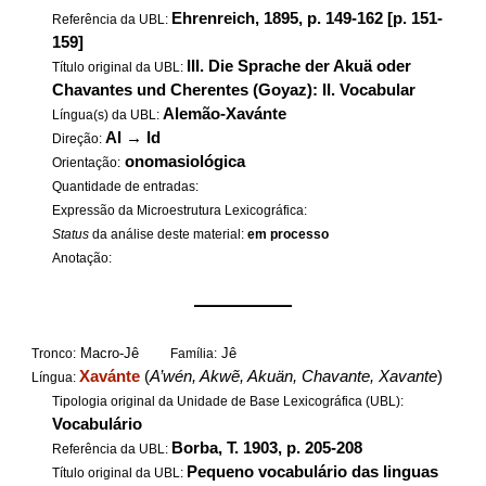
Ehrenreich, 1895, p. 149-162 [p. 151-
Referência da UBL:
159]
III. Die Sprache der Akuä oder
Título original da UBL:
Chavantes und Cherentes (Goyaz): II. Vocabular
Alemão-Xavánte
Língua(s) da UBL:
Al
→
Id
Direção:
onomasiológica
Orientação:
Quantidade de entradas:
Expressão da Microestrutura Lexicográfica:
Status
da análise deste material:
em processo
Anotação:
——————
Macro-Jê
Jê
Tronco:
Família:
Xavánte
(
A’wén, Akwẽ, Akuän, Chavante, Xavante
)
Língua:
Tipologia original da Unidade de Base Lexicográfica (UBL):
Vocabulário
Borba, T. 1903, p. 205-208
Referência da UBL:
Pequeno vocabulário das linguas
Título original da UBL: