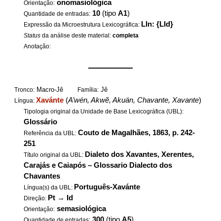
onomasiológica
Orientação:
10
(tipo
A1
)
Quantidade de entradas:
LIn: {LId}
Expressão da Microestrutura Lexicográfica:
Status
da análise deste material:
completa
Anotação:
——————
Macro-Jê
Jê
Tronco:
Família:
Xavánte
(
A’wén, Akwẽ, Akuän, Chavante, Xavante
)
Língua:
Tipologia original da Unidade de Base Lexicográfica (UBL):
Glossário
Couto de Magalhães, 1863, p. 242-
Referência da UBL:
251
Dialeto dos Xavantes, Xerentes,
Título original da UBL:
Carajás e Caiapós – Glossario Dialecto dos
Chavantes
Português-Xavánte
Língua(s) da UBL:
Pt
→
Id
Direção:
semasiológica
Orientação:
300
(tipo
A5
)
Quantidade de entradas: