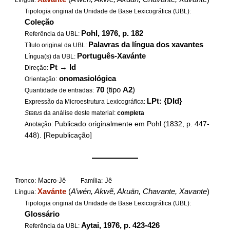
Língua:
Tipologia original da Unidade de Base Lexicográfica (UBL):
Coleção
Pohl, 1976, p. 182
Referência da UBL:
Palavras da língua dos xavantes
Título original da UBL:
Português-Xavánte
Língua(s) da UBL:
Pt
→
Id
Direção:
onomasiológica
Orientação:
70
(tipo
A2
)
Quantidade de entradas:
LPt: {DId}
Expressão da Microestrutura Lexicográfica:
Status
da análise deste material:
completa
Publicado originalmente em Pohl (1832, p. 447-
Anotação:
448). [Republicação]
——————
Macro-Jê
Jê
Tronco:
Família:
Xavánte
(
A’wén, Akwẽ, Akuän, Chavante, Xavante
)
Língua:
Tipologia original da Unidade de Base Lexicográfica (UBL):
Glossário
Aytai, 1976, p. 423-426
Referência da UBL: