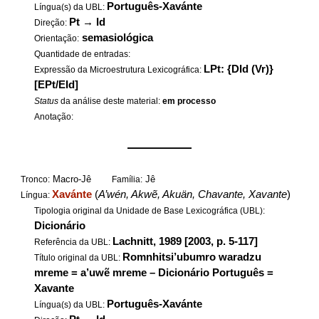
Português-Xavánte
Língua(s) da UBL:
Pt
→
Id
Direção:
semasiológica
Orientação:
Quantidade de entradas:
LPt: {DId (Vr)}
Expressão da Microestrutura Lexicográfica:
[EPt/EId]
Status
da análise deste material:
em processo
Anotação:
——————
Macro-Jê
Jê
Tronco:
Família:
Xavánte
(
A’wén, Akwẽ, Akuän, Chavante, Xavante
)
Língua:
Tipologia original da Unidade de Base Lexicográfica (UBL):
Dicionário
Lachnitt, 1989 [2003, p. 5-117]
Referência da UBL:
Romnhitsi’ubumro waradzu
Título original da UBL:
mreme = a’uwẽ mreme – Dicionário Português =
Xavante
Português-Xavánte
Língua(s) da UBL: