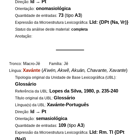
Id
→
Pt
Direção:
onomasiológica
Orientação:
73
(tipo
A3
)
Quantidade de entradas:
LId: {DPt (Na, Vr)}
Expressão da Microestrutura Lexicográfica:
Status
da análise deste material:
completa
Anotação:
——————
Macro-Jê
Jê
Tronco:
Família:
Xavánte
(
A’wén, Akwẽ, Akuän, Chavante, Xavante
)
Língua:
Tipologia original da Unidade de Base Lexicográfica (UBL):
Glossário
Lopes da Silva, 1980, p. 235-240
Referência da UBL:
Glossário
Título original da UBL:
Xavánte-Português
Língua(s) da UBL:
Id
→
Pt
Direção:
semasiológica
Orientação:
109
(tipo
A3
)
Quantidade de entradas:
LId: Rm. Tl {DPt
Expressão da Microestrutura Lexicográfica:
(Na)}