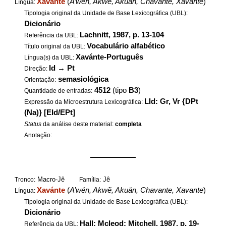
Xavánte
(
A’wén, Akwẽ, Akuän, Chavante, Xavante
)
Língua:
Tipologia original da Unidade de Base Lexicográfica (UBL):
Dicionário
Lachnitt, 1987, p. 13-104
Referência da UBL:
Vocabulário alfabético
Título original da UBL:
Xavánte-Português
Língua(s) da UBL:
Id
→
Pt
Direção:
semasiológica
Orientação:
4512
(tipo
B3
)
Quantidade de entradas:
LId: Gr, Vr {DPt
Expressão da Microestrutura Lexicográfica:
(Na)} [EId/EPt]
Status
da análise deste material:
completa
Anotação:
——————
Macro-Jê
Jê
Tronco:
Família:
Xavánte
(
A’wén, Akwẽ, Akuän, Chavante, Xavante
)
Língua:
Tipologia original da Unidade de Base Lexicográfica (UBL):
Dicionário
Hall; Mcleod; Mitchell, 1987, p. 19-
Referência da UBL: