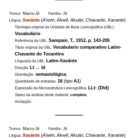
Macro-Jê
Jê
Tronco:
Família:
Xavánte
(
A’wén, Akwẽ, Akuän, Chavante, Xavante
)
Língua:
Tipologia original da Unidade de Base Lexicográfica (UBL):
Vocabulário
Sampaio, T., 1912, p. 143-205
Referência da UBL:
Vocabulario comparativo Latim-
Título original da UBL:
Chavante do Tocantins
Latim-Xavánte
Língua(s) da UBL:
Lt
→
Id
Direção:
semasiológica
Orientação:
16
(tipo
A1
)
Quantidade de entradas:
LLt: {DId}
Expressão da Microestrutura Lexicográfica:
Status
da análise deste material:
completa
Anotação:
——————
Macro-Jê
Jê
Tronco:
Família:
Xavánte
(
A’wén, Akwẽ, Akuän, Chavante, Xavante
)
Língua: