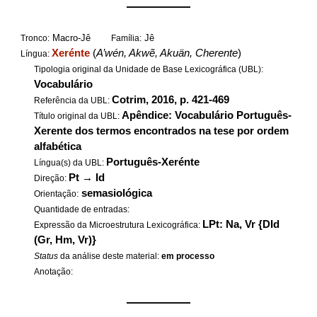
——————
Macro-Jê
Jê
Tronco:
Família:
Xerénte
(
A’wén, Akwẽ, Akuän, Cherente
)
Língua:
Tipologia original da Unidade de Base Lexicográfica (UBL):
Vocabulário
Cotrim, 2016, p. 421-469
Referência da UBL:
Apêndice: Vocabulário Português-
Título original da UBL:
Xerente dos termos encontrados na tese por ordem
alfabética
Português-Xerénte
Língua(s) da UBL:
Pt
→
Id
Direção:
semasiológica
Orientação:
Quantidade de entradas:
LPt: Na, Vr {DId
Expressão da Microestrutura Lexicográfica:
(Gr, Hm, Vr)}
Status
da análise deste material:
em processo
Anotação:
——————