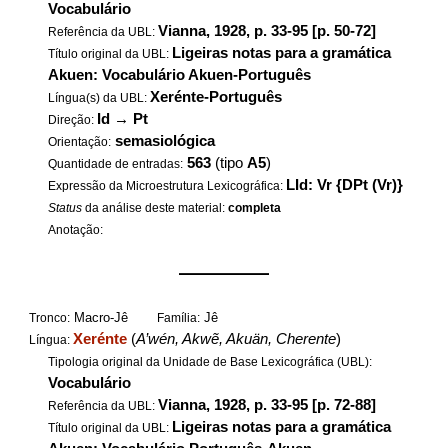
Vocabulário
Vianna, 1928, p. 33-95 [p. 50-72]
Referência da UBL:
Ligeiras notas para a gramática
Título original da UBL:
Akuen: Vocabulário Akuen-Português
Xerénte-Português
Língua(s) da UBL:
Id
→
Pt
Direção:
semasiológica
Orientação:
563
(tipo
A5
)
Quantidade de entradas:
LId: Vr {DPt (Vr)}
Expressão da Microestrutura Lexicográfica:
Status
da análise deste material:
completa
Anotação:
——————
Macro-Jê
Jê
Tronco:
Família:
Xerénte
(
A’wén, Akwẽ, Akuän, Cherente
)
Língua:
Tipologia original da Unidade de Base Lexicográfica (UBL):
Vocabulário
Vianna, 1928, p. 33-95 [p. 72-88]
Referência da UBL:
Ligeiras notas para a gramática
Título original da UBL: