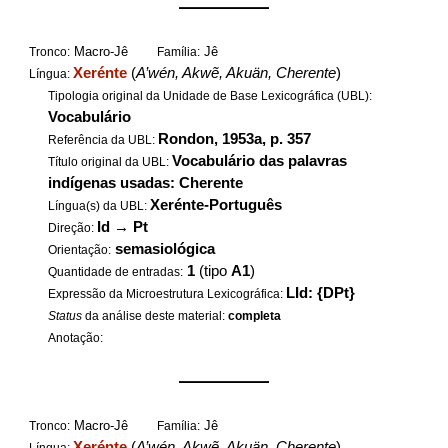
——————
Macro-Jê
Jê
Tronco:
Família:
Xerénte
(
A’wén, Akwẽ, Akuän, Cherente
)
Língua:
Tipologia original da Unidade de Base Lexicográfica (UBL):
Vocabulário
Rondon, 1953a, p. 357
Referência da UBL:
Vocabulário das palavras
Título original da UBL:
indígenas usadas: Cherente
Xerénte-Português
Língua(s) da UBL:
Id
→
Pt
Direção:
semasiológica
Orientação:
1
(tipo
A1
)
Quantidade de entradas:
LId: {DPt}
Expressão da Microestrutura Lexicográfica:
Status
da análise deste material:
completa
Anotação:
——————
Macro-Jê
Jê
Tronco:
Família:
Xerénte
(
A’wén, Akwẽ, Akuän, Cherente
)