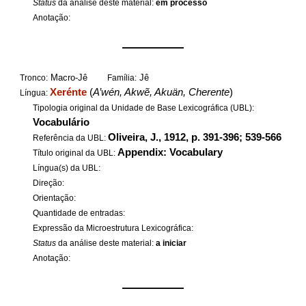
Status
da análise deste material:
em processo
Anotação:
——————
Macro-Jê
Jê
Tronco:
Família:
Xerénte
(
A’wén, Akwẽ, Akuän, Cherente
)
Língua:
Tipologia original da Unidade de Base Lexicográfica (UBL):
Vocabulário
Oliveira, J., 1912, p. 391-396; 539-566
Referência da UBL:
Appendix: Vocabulary
Título original da UBL:
Língua(s) da UBL:
Direção:
Orientação:
Quantidade de entradas:
Expressão da Microestrutura Lexicográfica:
Status
da análise deste material:
a iniciar
Anotação:
——————