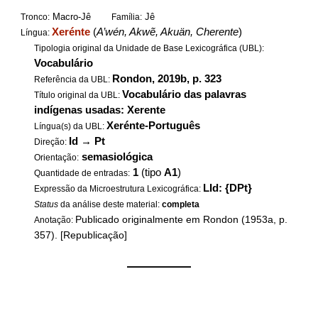
Macro-Jê
Jê
Tronco:
Família:
Xerénte
(
A’wén, Akwẽ, Akuän, Cherente
)
Língua:
Tipologia original da Unidade de Base Lexicográfica (UBL):
Vocabulário
Rondon, 2019b, p. 323
Referência da UBL:
Vocabulário das palavras
Título original da UBL:
indígenas usadas: Xerente
Xerénte-Português
Língua(s) da UBL:
Id
→
Pt
Direção:
semasiológica
Orientação:
1
(tipo
A1
)
Quantidade de entradas:
LId: {DPt}
Expressão da Microestrutura Lexicográfica:
Status
da análise deste material:
completa
Publicado originalmente em Rondon (1953a, p.
Anotação:
357). [Republicação]
——————