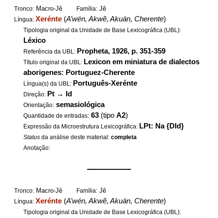
Macro-Jê
Jê
Tronco:
Família:
Xerénte
(
A’wén, Akwẽ, Akuän, Cherente
)
Língua:
Tipologia original da Unidade de Base Lexicográfica (UBL):
Léxico
Propheta, 1926, p. 351-359
Referência da UBL:
Lexicon em miniatura de dialectos
Título original da UBL:
aborigenes: Portuguez-Cherente
Português-Xerénte
Língua(s) da UBL:
Pt
→
Id
Direção:
semasiológica
Orientação:
63
(tipo
A2
)
Quantidade de entradas:
LPt: Na {DId}
Expressão da Microestrutura Lexicográfica:
Status
da análise deste material:
completa
Anotação:
——————
Macro-Jê
Jê
Tronco:
Família:
Xerénte
(
A’wén, Akwẽ, Akuän, Cherente
)
Língua:
Tipologia original da Unidade de Base Lexicográfica (UBL):