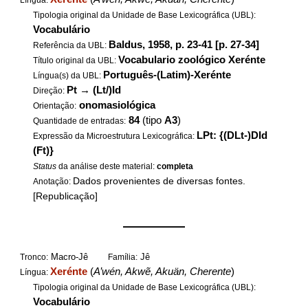
Língua:
Tipologia original da Unidade de Base Lexicográfica (UBL):
Vocabulário
Baldus, 1958, p. 23-41 [p. 27-34]
Referência da UBL:
Vocabulario zoológico Xerénte
Título original da UBL:
Português-(Latim)-Xerénte
Língua(s) da UBL:
Pt
→
(Lt/)Id
Direção:
onomasiológica
Orientação:
84
(tipo
A3
)
Quantidade de entradas:
LPt: {(DLt-)DId
Expressão da Microestrutura Lexicográfica:
(Ft)}
Status
da análise deste material:
completa
Dados provenientes de diversas fontes.
Anotação:
[Republicação]
——————
Macro-Jê
Jê
Tronco:
Família:
Xerénte
(
A’wén, Akwẽ, Akuän, Cherente
)
Língua:
Tipologia original da Unidade de Base Lexicográfica (UBL):
Vocabulário