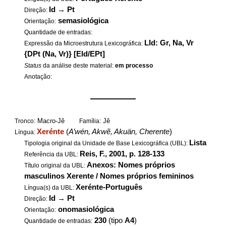
Id
→
Pt
Direção:
semasiológica
Orientação:
Quantidade de entradas:
LId: Gr, Na, Vr
Expressão da Microestrutura Lexicográfica:
{DPt (Na, Vr)} [EId/EPt]
Status
da análise deste material:
em processo
Anotação:
——————
Macro-Jê
Jê
Tronco:
Família:
Xerénte
(
A’wén, Akwẽ, Akuän, Cherente
)
Língua:
Lista
Tipologia original da Unidade de Base Lexicográfica (UBL):
Reis, F., 2001, p. 128-133
Referência da UBL:
Anexos: Nomes próprios
Título original da UBL:
masculinos Xerente / Nomes próprios femininos
Xerénte-Português
Língua(s) da UBL:
Id
→
Pt
Direção:
onomasiológica
Orientação:
230
(tipo
A4
)
Quantidade de entradas: