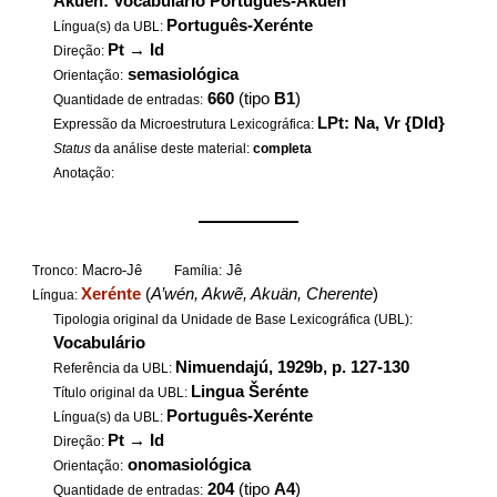
Akuen: Vocabulário Português-Akuen
Português-Xerénte
Língua(s) da UBL:
Pt
→
Id
Direção:
semasiológica
Orientação:
660
(tipo
B1
)
Quantidade de entradas:
LPt: Na, Vr {DId}
Expressão da Microestrutura Lexicográfica:
Status
da análise deste material:
completa
Anotação:
——————
Macro-Jê
Jê
Tronco:
Família:
Xerénte
(
A’wén, Akwẽ, Akuän, Cherente
)
Língua:
Tipologia original da Unidade de Base Lexicográfica (UBL):
Vocabulário
Nimuendajú, 1929b, p. 127-130
Referência da UBL:
Lingua Šerénte
Título original da UBL:
Português-Xerénte
Língua(s) da UBL:
Pt
→
Id
Direção:
onomasiológica
Orientação:
204
(tipo
A4
)
Quantidade de entradas: