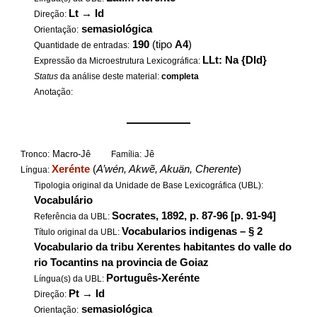
Lt
→
Id
Direção:
semasiológica
Orientação:
190
(tipo
A4
)
Quantidade de entradas:
LLt: Na {DId}
Expressão da Microestrutura Lexicográfica:
Status
da análise deste material:
completa
Anotação:
——————
Macro-Jê
Jê
Tronco:
Família:
Xerénte
(
A’wén, Akwẽ, Akuän, Cherente
)
Língua:
Tipologia original da Unidade de Base Lexicográfica (UBL):
Vocabulário
Socrates, 1892, p. 87-96 [p. 91-94]
Referência da UBL:
Vocabularios indigenas – § 2
Título original da UBL:
Vocabulario da tribu Xerentes habitantes do valle do
rio Tocantins na provincia de Goiaz
Português-Xerénte
Língua(s) da UBL:
Pt
→
Id
Direção:
semasiológica
Orientação: