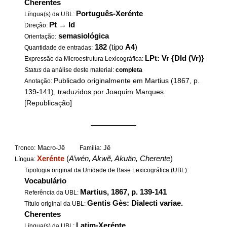
Cherentes
Português-Xerénte
Língua(s) da UBL:
Pt
→
Id
Direção:
semasiológica
Orientação:
182
(tipo
A4
)
Quantidade de entradas:
LPt: Vr {DId (Vr)}
Expressão da Microestrutura Lexicográfica:
Status
da análise deste material:
completa
Publicado originalmente em Martius (1867, p.
Anotação:
139-141), traduzidos por Joaquim Marques.
[Republicação]
——————
Macro-Jê
Jê
Tronco:
Família:
Xerénte
(
A’wén, Akwẽ, Akuän, Cherente
)
Língua:
Tipologia original da Unidade de Base Lexicográfica (UBL):
Vocabulário
Martius, 1867, p. 139-141
Referência da UBL:
Gentis Gès: Dialecti variae.
Título original da UBL:
Cherentes
Latim-Xerénte
Língua(s) da UBL: