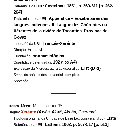
Castelnau, 1851, p. 260-311 [p. 262-
Referência da UBL:
264]
Appendice – Vocabulaires des
Título original da UBL:
langues indiennes. II. Langue des Chérentes ou
Xérentes de la rivière de Tocantins, Province de
Goyaz
Francês-Xerénte
Língua(s) da UBL:
Fr
→
Id
Direção:
onomasiológica
Orientação:
192
(tipo
A4
)
Quantidade de entradas:
LFr: {DId}
Expressão da Microestrutura Lexicográfica:
Status
da análise deste material:
completa
Anotação:
——————
Macro-Jê
Jê
Tronco:
Família:
Xerénte
(
A’wén, Akwẽ, Akuän, Cherente
)
Língua:
Lista
Tipologia original da Unidade de Base Lexicográfica (UBL):
Latham, 1862, p. 507-517 [p. 513]
Referência da UBL: