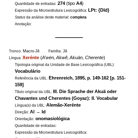
274
(tipo
A4
)
Quantidade de entradas:
LPt: {DId}
Expressão da Microestrutura Lexicográfica:
Status
da análise deste material:
completa
Anotação:
——————
Macro-Jê
Jê
Tronco:
Família:
Xerénte
(
A’wén, Akwẽ, Akuän, Cherente
)
Língua:
Tipologia original da Unidade de Base Lexicográfica (UBL):
Vocabulário
Ehrenreich, 1895, p. 149-162 [p. 151-
Referência da UBL:
159]
III. Die Sprache der Akuä oder
Título original da UBL:
Chavantes und Cherentes (Goyaz): II. Vocabular
Alemão-Xerénte
Língua(s) da UBL:
Al
→
Id
Direção:
onomasiológica
Orientação:
Quantidade de entradas:
Expressão da Microestrutura Lexicográfica: