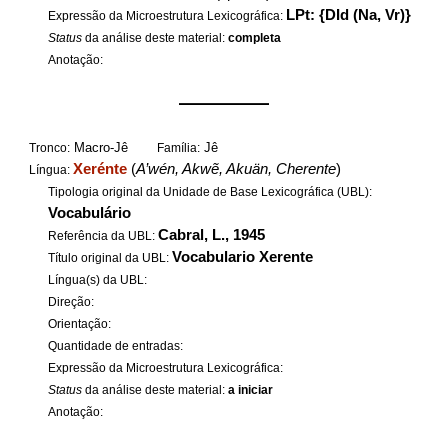
LPt: {DId (Na, Vr)}
Expressão da Microestrutura Lexicográfica:
Status
da análise deste material:
completa
Anotação:
——————
Macro-Jê
Jê
Tronco:
Família:
Xerénte
(
A’wén, Akwẽ, Akuän, Cherente
)
Língua:
Tipologia original da Unidade de Base Lexicográfica (UBL):
Vocabulário
Cabral, L., 1945
Referência da UBL:
Vocabulario Xerente
Título original da UBL:
Língua(s) da UBL:
Direção:
Orientação:
Quantidade de entradas:
Expressão da Microestrutura Lexicográfica:
Status
da análise deste material:
a iniciar
Anotação: