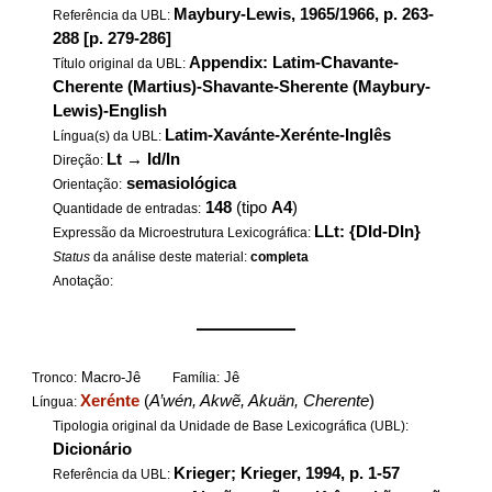
Maybury-Lewis, 1965/1966, p. 263-
Referência da UBL:
288 [p. 279-286]
Appendix: Latim-Chavante-
Título original da UBL:
Cherente (Martius)-Shavante-Sherente (Maybury-
Lewis)-English
Latim-Xavánte-Xerénte-Inglês
Língua(s) da UBL:
Lt
→
Id/In
Direção:
semasiológica
Orientação:
148
(tipo
A4
)
Quantidade de entradas:
LLt: {DId-DIn}
Expressão da Microestrutura Lexicográfica:
Status
da análise deste material:
completa
Anotação:
——————
Macro-Jê
Jê
Tronco:
Família:
Xerénte
(
A’wén, Akwẽ, Akuän, Cherente
)
Língua:
Tipologia original da Unidade de Base Lexicográfica (UBL):
Dicionário
Krieger; Krieger, 1994, p. 1-57
Referência da UBL: