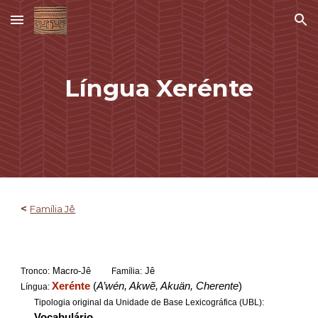
Skip to main content
Skip to navigation
Língua Xerénte
<
Família Jê
Macro-Jê
Jê
Tronco:
Família:
Xerénte
(
A’wén, Akwẽ, Akuän, Cherente
)
Língua:
Tipologia original da Unidade de Base Lexicográfica (UBL):
Vocabulário