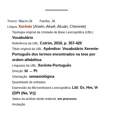
——————
Macro-Jê
Jê
Tronco:
Família:
Xerénte
(
A’wén, Akwẽ, Akuän, Cherente
)
Língua:
Tipologia original da Unidade de Base Lexicográfica (UBL):
Vocabulário
Cotrim, 2016, p. 357-420
Referência da UBL:
Apêndice: Vocabulário Xerente-
Título original da UBL:
Português dos termos encontrados na tese por
ordem alfabética
Xerénte-Português
Língua(s) da UBL:
Id
→
Pt
Direção:
semasiológica
Orientação:
Quantidade de entradas:
LId: Gr, Hm, Vr
Expressão da Microestrutura Lexicográfica:
{DPt (Na, Vr)}
Status
da análise deste material:
em processo
Anotação: