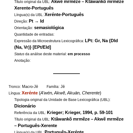
Akwẽ mrmẽze – Ktâwankõ mrmẽze
Título original da UBL:
Xerente-Português
Xerénte-Português
Língua(s) da UBL:
Pt
→
Id
Direção:
semasiológica
Orientação:
Quantidade de entradas:
LPt: Gr, Na {DId
Expressão da Microestrutura Lexicográfica:
(Na, Vr)} [EPt/EId]
Status
da análise deste material:
em processo
Anotação:
——————
Macro-Jê
Jê
Tronco:
Família:
Xerénte
(
A’wén, Akwẽ, Akuän, Cherente
)
Língua:
Tipologia original da Unidade de Base Lexicográfica (UBL):
Dicionário
Krieger; Krieger, 1994, p. 59-101
Referência da UBL:
Ktâwankõ mrmẽze – Akwẽ mrmẽze
Título original da UBL:
– Português-Xerente
Português-Xerénte
Língua(s) da UBL: