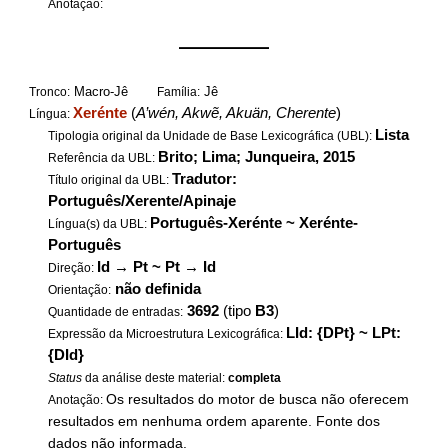
Anotação:
——————
Macro-Jê
Jê
Tronco:
Família:
Xerénte
(
A’wén, Akwẽ, Akuän, Cherente
)
Língua:
Lista
Tipologia original da Unidade de Base Lexicográfica (UBL):
Brito; Lima; Junqueira, 2015
Referência da UBL:
Tradutor:
Título original da UBL:
Português/Xerente/Apinaje
Português-Xerénte ~ Xerénte-
Língua(s) da UBL:
Português
Id
→
Pt ~ Pt
→
Id
Direção:
não definida
Orientação:
3692
(tipo
B3
)
Quantidade de entradas:
LId: {DPt} ~ LPt:
Expressão da Microestrutura Lexicográfica:
{DId}
Status
da análise deste material:
completa
Os resultados do motor de busca não oferecem
Anotação:
resultados em nenhuma ordem aparente. Fonte dos
dados não informada.