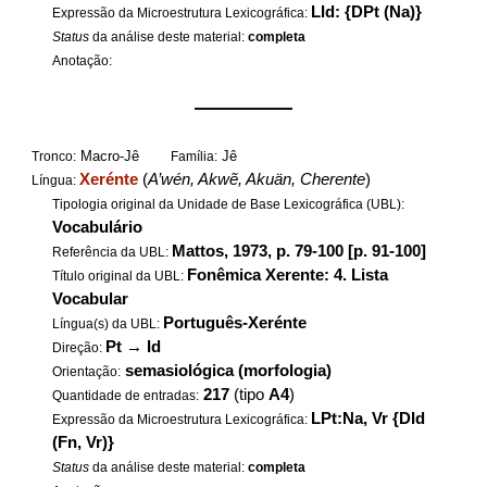
LId: {DPt (Na)}
Expressão da Microestrutura Lexicográfica:
Status
da análise deste material:
completa
Anotação:
——————
Macro-Jê
Jê
Tronco:
Família:
Xerénte
(
A’wén, Akwẽ, Akuän, Cherente
)
Língua:
Tipologia original da Unidade de Base Lexicográfica (UBL):
Vocabulário
Mattos, 1973, p. 79-100 [p. 91-100]
Referência da UBL:
Fonêmica Xerente: 4. Lista
Título original da UBL:
Vocabular
Português-Xerénte
Língua(s) da UBL:
Pt
→
Id
Direção:
semasiológica (morfologia)
Orientação:
217
(tipo
A4
)
Quantidade de entradas:
LPt:Na, Vr {DId
Expressão da Microestrutura Lexicográfica:
(Fn, Vr)}
Status
da análise deste material:
completa