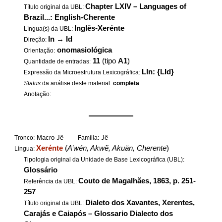
Chapter LXIV – Languages of
Título original da UBL:
Brazil...: English-Cherente
Inglês-Xerénte
Língua(s) da UBL:
In
→
Id
Direção:
onomasiológica
Orientação:
11
(tipo
A1
)
Quantidade de entradas:
LIn: {LId}
Expressão da Microestrutura Lexicográfica:
Status
da análise deste material:
completa
Anotação:
——————
Macro-Jê
Jê
Tronco:
Família:
Xerénte
(
A’wén, Akwẽ, Akuän, Cherente
)
Língua:
Tipologia original da Unidade de Base Lexicográfica (UBL):
Glossário
Couto de Magalhães, 1863, p. 251-
Referência da UBL:
257
Dialeto dos Xavantes, Xerentes,
Título original da UBL:
Carajás e Caiapós – Glossario Dialecto dos