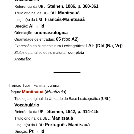
Steinen, 1886, p. 360-361
Referência da UBL:
VI. Manitsauá
Título original da UBL:
Francês-Manitsauá
Língua(s) da UBL:
Al
→
Id
Direção:
onomasiológica
Orientação:
65
(tipo
A2
)
Quantidade de entradas:
LAl: {DId (Na, Vr)}
Expressão da Microestrutura Lexicográfica:
Status
da análise deste material:
completa
Anotação:
——————
Tupí
Jurúna
Tronco:
Família:
Manitsauá
(
Mantizula
)
Língua:
Tipologia original da Unidade de Base Lexicográfica (UBL):
Vocabulário
Steinen, 1942, p. 414-415
Referência da UBL:
Manitsauá
Título original da UBL:
Português-Manitsauá
Língua(s) da UBL:
Pt
→
Id
Direção: