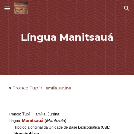
Skip to main content
Skip to navigation
Língua Manitsauá
<
Tronco Tupí
/
Família Jurúna
Tupí
Jurúna
Tronco:
Família:
Manitsauá
(
Mantizula
)
Língua:
Tipologia original da Unidade de Base Lexicográfica (UBL):
Vocabulário