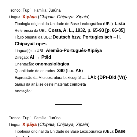
Tupí
Jurúna
Tronco:
Família:
Xipáya
(
Chipaia, Chipaya, Xipaia
)
Língua:
Lista
Tipologia original da Unidade de Base Lexicográfica (UBL):
Costa, A. L., 1932, p. 65-93 [p. 66-85]
Referência da UBL:
Deutsch bzw. Portugiesisch – II.
Título original da UBL:
Chipaya/Lopes
Alemão-Português-Xipáya
Língua(s) da UBL:
Al
→
Pt/Id
Direção:
onomasiológica
Orientação:
340
(tipo
A5
)
Quantidade de entradas:
LAl: {DPt-DId (Vr)}
Expressão da Microestrutura Lexicográfica:
Status
da análise deste material:
completa
Anotação:
——————
Tupí
Jurúna
Tronco:
Família:
Xipáya
(
Chipaia, Chipaya, Xipaia
)
Língua:
Base
Tipologia original da Unidade de Base Lexicográfica (UBL):