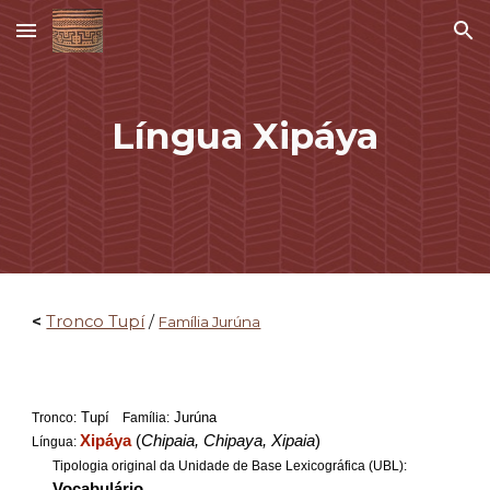
Skip to main content
Skip to navigation
Língua Xipáya
<
Tronco Tupí
/
Família Jurúna
Tupí
Jurúna
Tronco:
Família:
Xipáya
(
Chipaia, Chipaya, Xipaia
)
Língua:
Tipologia original da Unidade de Base Lexicográfica (UBL):
Vocabulário