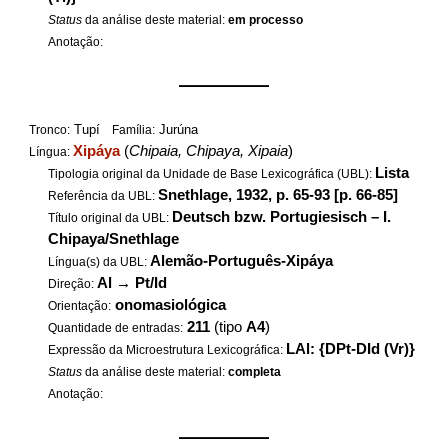
Status
da análise deste material:
em processo
Anotação:
——————
Tupí
Jurúna
Tronco:
Família:
Xipáya
(
Chipaia, Chipaya, Xipaia
)
Língua:
Lista
Tipologia original da Unidade de Base Lexicográfica (UBL):
Snethlage, 1932, p. 65-93 [p. 66-85]
Referência da UBL:
Deutsch bzw. Portugiesisch – I.
Título original da UBL:
Chipaya/Snethlage
Alemão-Português-Xipáya
Língua(s) da UBL:
Al
→
Pt/Id
Direção:
onomasiológica
Orientação:
211
(tipo
A4
)
Quantidade de entradas:
LAl: {DPt-DId (Vr)}
Expressão da Microestrutura Lexicográfica:
Status
da análise deste material:
completa
Anotação:
——————