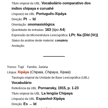
Vocabulário comparativo dos
Título original da UBL:
indios chipaya e curuahé
Português-Xipáya
Língua(s) da UBL:
Pt
→
Id
Direção:
onomasiológica
Orientação:
163
(tipo
A4
)
Quantidade de entradas:
LPt: Na {DId (Vr)}
Expressão da Microestrutura Lexicográfica:
Status
da análise deste material:
completa
Anotação:
——————
Tupí
Jurúna
Tronco:
Família:
Xipáya
(
Chipaia, Chipaya, Xipaia
)
Língua:
Tipologia original da Unidade de Base Lexicográfica (UBL):
Vocabulário
Pornansky, 1915, p. 1-23
Referência da UBL:
La lengüa Chipaya
Título original da UBL:
Espanhol-Xipáya
Língua(s) da UBL:
Es
→
Id
Direção: