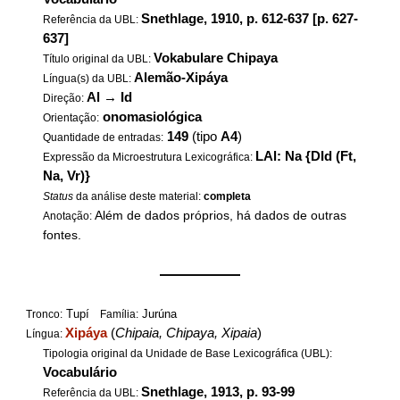
Snethlage, 1910, p. 612-637 [p. 627-
Referência da UBL:
637]
Vokabulare Chipaya
Título original da UBL:
Alemão-Xipáya
Língua(s) da UBL:
Al
→
Id
Direção:
onomasiológica
Orientação:
149
(tipo
A4
)
Quantidade de entradas:
LAl: Na {DId (Ft,
Expressão da Microestrutura Lexicográfica:
Na, Vr)}
Status
da análise deste material:
completa
Além de dados próprios, há dados de outras
Anotação:
fontes.
——————
Tupí
Jurúna
Tronco:
Família:
Xipáya
(
Chipaia, Chipaya, Xipaia
)
Língua:
Tipologia original da Unidade de Base Lexicográfica (UBL):
Vocabulário
Snethlage, 1913, p. 93-99
Referência da UBL: