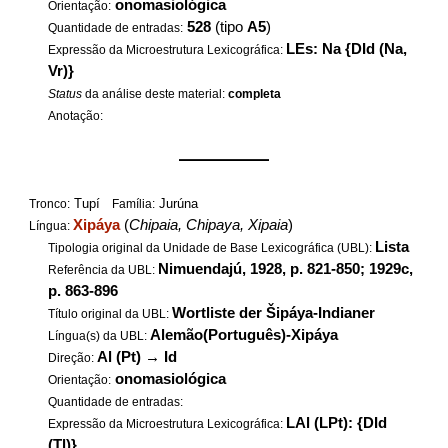
onomasiológica
Orientação:
528
(tipo
A5
)
Quantidade de entradas:
LEs: Na {DId (Na,
Expressão da Microestrutura Lexicográfica:
Vr)}
Status
da análise deste material:
completa
Anotação:
——————
Tupí
Jurúna
Tronco:
Família:
Xipáya
(
Chipaia, Chipaya, Xipaia
)
Língua:
Lista
Tipologia original da Unidade de Base Lexicográfica (UBL):
Nimuendajú, 1928, p. 821-850; 1929c,
Referência da UBL:
p. 863-896
Wortliste der Šipáya-Indianer
Título original da UBL:
Alemão(Português)-Xipáya
Língua(s) da UBL:
Al (Pt)
→
Id
Direção:
onomasiológica
Orientação:
Quantidade de entradas:
LAl (LPt): {DId
Expressão da Microestrutura Lexicográfica:
(Tl)}