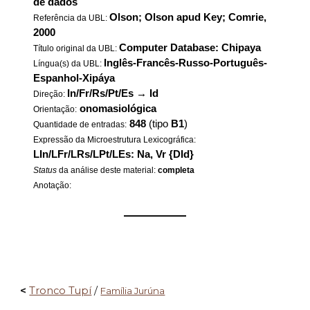
de dados
Olson; Olson apud Key; Comrie,
Referência da UBL:
2000
Computer Database: Chipaya
Título original da UBL:
Inglês-Francês-Russo-Português-
Língua(s) da UBL:
Espanhol-Xipáya
In/Fr/Rs/Pt/Es
→
Id
Direção:
onomasiológica
Orientação:
848
(tipo
B1
)
Quantidade de entradas:
Expressão da Microestrutura Lexicográfica:
LIn/LFr/LRs/LPt/LEs: Na, Vr {DId}
Status
da análise deste material:
completa
Anotação:
——————
<
Tronco Tupí
/
Família Jurúna