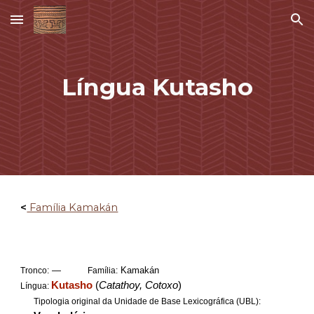
Skip to main content
Skip to navigation
Língua Kutasho
<
Família Kamakán
—
Kamakán
Tronco:
Família:
Kutasho
(
Catathoy, Cotoxo
)
Língua:
Tipologia original da Unidade de Base Lexicográfica (UBL):