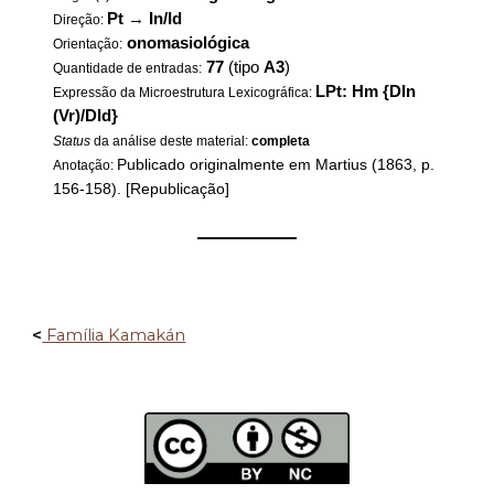
Pt
→
In/Id
Direção:
onomasiológica
Orientação:
77
(tipo
A3
)
Quantidade de entradas:
LPt: Hm {DIn
Expressão da Microestrutura Lexicográfica:
(Vr)/DId}
Status
da análise deste material:
completa
Publicado originalmente em Martius (1863, p.
Anotação:
156-158). [Republicação]
——————
<
Família Kamakán