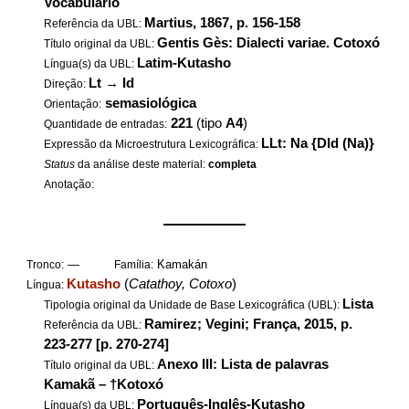
Vocabulário
Martius, 1867, p. 156-158
Referência da UBL:
Gentis Gès: Dialecti variae. Cotoxó
Título original da UBL:
Latim-Kutasho
Língua(s) da UBL:
Lt
→
Id
Direção:
semasiológica
Orientação:
221
(tipo
A4
)
Quantidade de entradas:
LLt: Na {DId (Na)}
Expressão da Microestrutura Lexicográfica:
Status
da análise deste material:
completa
Anotação:
——————
—
Kamakán
Tronco:
Família:
Kutasho
(
Catathoy, Cotoxo
)
Língua:
Lista
Tipologia original da Unidade de Base Lexicográfica (UBL):
Ramirez; Vegini; França, 2015, p.
Referência da UBL:
223-277 [p. 270-274]
Anexo III: Lista de palavras
Título original da UBL:
Kamakã – †Kotoxó
Português-Inglês-Kutasho
Língua(s) da UBL: