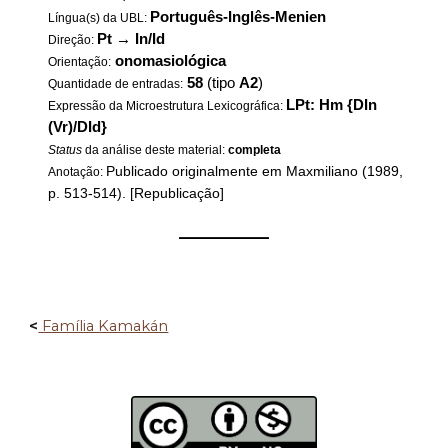
Português-Inglês-Menien
Língua(s) da UBL:
Pt
→
In/Id
Direção:
onomasiológica
Orientação:
58
(tipo
A2
)
Quantidade de entradas:
LPt: Hm {DIn
Expressão da Microestrutura Lexicográfica:
(Vr)/DId}
Status
da análise deste material:
completa
Publicado originalmente em Maxmiliano (1989,
Anotação:
p. 513-514). [Republicação]
——————
<
Família Kamakán