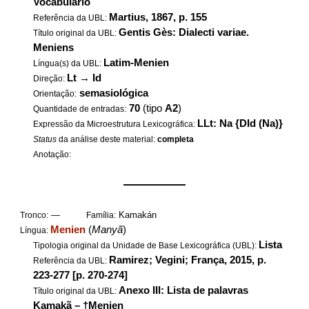
Vocabulário
Martius, 1867, p. 155
Referência da UBL:
Gentis Gès: Dialecti variae.
Título original da UBL:
Meniens
Latim-Menien
Língua(s) da UBL:
Lt
→
Id
Direção:
semasiológica
Orientação:
70
(tipo
A2
)
Quantidade de entradas:
LLt: Na {DId (Na)}
Expressão da Microestrutura Lexicográfica:
Status
da análise deste material:
completa
Anotação:
——————
—
Kamakán
Tronco:
Família:
Menien
(
Manyã
)
Língua:
Lista
Tipologia original da Unidade de Base Lexicográfica (UBL):
Ramirez; Vegini; França, 2015, p.
Referência da UBL:
223-277 [p. 270-274]
Anexo III: Lista de palavras
Título original da UBL:
Kamakã – †Menien