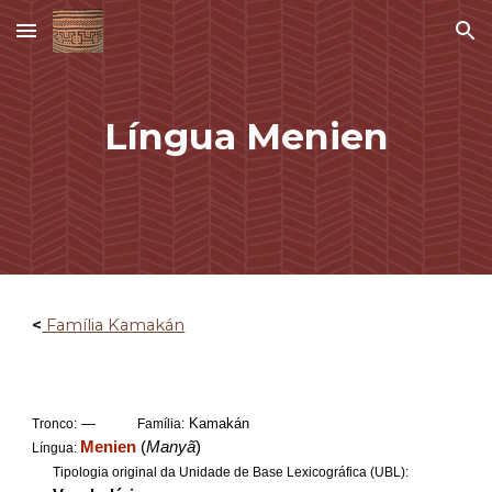
Skip to main content
Skip to navigation
Língua Menien
<
Família Kamakán
—
Kamakán
Tronco:
Família:
Menien
(
Manyã
)
Língua:
Tipologia original da Unidade de Base Lexicográfica (UBL):