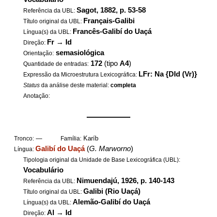
Sagot, 1882, p. 53-58
Referência da UBL:
Français-Galibi
Título original da UBL:
Francês-Galibí do Uaçá
Língua(s) da UBL:
Fr
→
Id
Direção:
semasiológica
Orientação:
172
(tipo
A4
)
Quantidade de entradas:
LFr: Na {DId (Vr)}
Expressão da Microestrutura Lexicográfica:
Status
da análise deste material:
completa
Anotação:
——————
—
Karíb
Tronco:
Família:
Galibí do Uaçá
(
G. Marworno
)
Língua:
Tipologia original da Unidade de Base Lexicográfica (UBL):
Vocabulário
Nimuendajú, 1926, p. 140-143
Referência da UBL:
Galibi (Rio Uaçá)
Título original da UBL:
Alemão-Galibí do Uaçá
Língua(s) da UBL:
Al
→
Id
Direção: