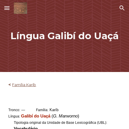
Skip to main content
Skip to navigation
Língua
Galibí do Uaçá
<
Família Karíb
—
Karíb
Tronco:
Família:
Galibí do Uaçá
(
G. Marworno
)
Língua:
Tipologia original da Unidade de Base Lexicográfica (UBL):
Vocabulário