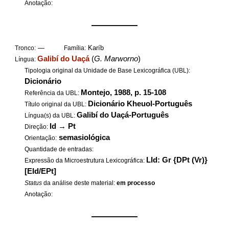
Anotação:
——————
—
Karíb
Tronco:
Família:
Galibí do Uaçá
(
G. Marworno
)
Língua:
Tipologia original da Unidade de Base Lexicográfica (UBL):
Dicionário
Montejo, 1988, p. 15-108
Referência da UBL:
Dicionário Kheuol-Português
Título original da UBL:
Galibí do Uaçá-Português
Língua(s) da UBL:
Id
→
Pt
Direção:
semasiológica
Orientação:
Quantidade de entradas:
LId: Gr {DPt (Vr)}
Expressão da Microestrutura Lexicográfica:
[EId/EPt]
Status
da análise deste material:
em processo
Anotação:
——————