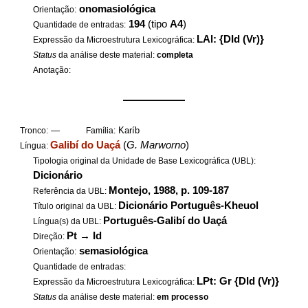
onomasiológica
Orientação:
194
(tipo
A4
)
Quantidade de entradas:
LAl: {DId (Vr)}
Expressão da Microestrutura Lexicográfica:
Status
da análise deste material:
completa
Anotação:
——————
—
Karíb
Tronco:
Família:
Galibí do Uaçá
(
G. Marworno
)
Língua:
Tipologia original da Unidade de Base Lexicográfica (UBL):
Dicionário
Montejo, 1988, p. 109-187
Referência da UBL:
Dicionário Português-Kheuol
Título original da UBL:
Português-Galibí do Uaçá
Língua(s) da UBL:
Pt
→
Id
Direção:
semasiológica
Orientação:
Quantidade de entradas:
LPt: Gr {DId (Vr)}
Expressão da Microestrutura Lexicográfica:
Status
da análise deste material:
em processo