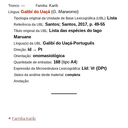
—
Karíb
Tronco:
Família:
Galibí do Uaçá
(
G. Marworno
)
Língua:
Lista
Tipologia original da Unidade de Base Lexicográfica (UBL):
Santos; Santos, 2017, p. 49-55
Referência da UBL:
Lista das espécies do lago
Título original da UBL:
Maruane
Galibí do Uaçá-Português
Língua(s) da UBL:
Id
→
Pt
Direção:
onomasiológica
Orientação:
168
(tipo
A4
)
Quantidade de entradas:
LId: Vr {DPt}
Expressão da Microestrutura Lexicográfica:
Status
da análise deste material:
completa
Anotação:
——————
<
Família Karíb