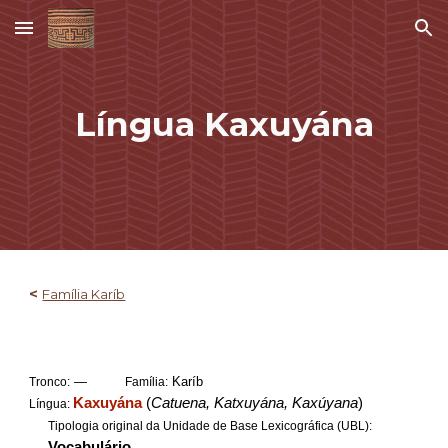
Skip to main content
Skip to navigation
Língua
Kaxuyána
<
Família Karíb
—
Karíb
Tronco:
Família:
Kaxuyána
(
Catuena, Katxuyána, Kaxúyana
)
Língua:
Tipologia original da Unidade de Base Lexicográfica (UBL):
Vocabulário