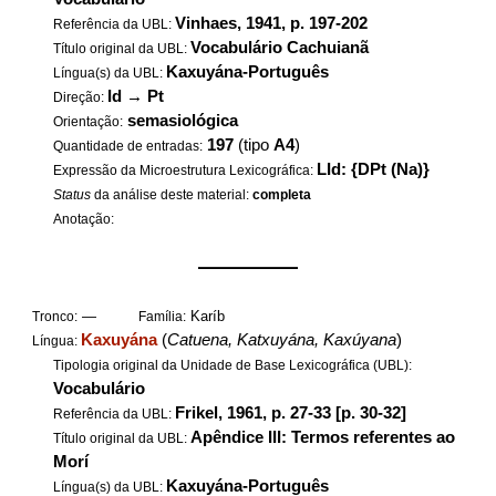
Vinhaes, 1941, p. 197-202
Referência da UBL:
Vocabulário Cachuianã
Título original da UBL:
Kaxuyána-Português
Língua(s) da UBL:
Id
→
Pt
Direção:
semasiológica
Orientação:
197
(tipo
A4
)
Quantidade de entradas:
LId: {DPt (Na)}
Expressão da Microestrutura Lexicográfica:
Status
da análise deste material:
completa
Anotação:
——————
—
Karíb
Tronco:
Família:
Kaxuyána
(
Catuena, Katxuyána, Kaxúyana
)
Língua:
Tipologia original da Unidade de Base Lexicográfica (UBL):
Vocabulário
Frikel, 1961, p. 27-33 [p. 30-32]
Referência da UBL:
Apêndice III: Termos referentes ao
Título original da UBL:
Morí
Kaxuyána-Português
Língua(s) da UBL: