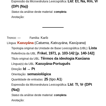
LId: Et, Na, Rm, Vr
Expressão da Microestrutura Lexicográfica:
{DPt (Na)}
Status
da análise deste material:
completa
Anotação:
——————
—
Karíb
Tronco:
Família:
Kaxuyána
(
Catuena, Katxuyána, Kaxúyana
)
Língua:
Lista
Tipologia original da Unidade de Base Lexicográfica (UBL):
Frikel, 1971, p. 103-142 [p. 140-142]
Referência da UBL:
Têrmos da ideologia Kaxúana
Título original da UBL:
Kaxuyána-Português
Língua(s) da UBL:
Id
→
Pt
Direção:
semasiológica
Orientação:
25
(tipo
A1
)
Quantidade de entradas:
LId: Tl, Vr {DPt
Expressão da Microestrutura Lexicográfica:
(Na)}
Status
da análise deste material:
completa
Anotação: