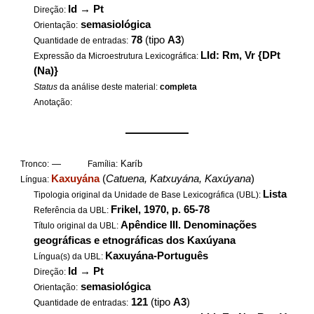
Id
→
Pt
Direção:
semasiológica
Orientação:
78
(tipo
A3
)
Quantidade de entradas:
LId: Rm, Vr {DPt
Expressão da Microestrutura Lexicográfica:
(Na)}
Status
da análise deste material:
completa
Anotação:
——————
—
Karíb
Tronco:
Família:
Kaxuyána
(
Catuena, Katxuyána, Kaxúyana
)
Língua:
Lista
Tipologia original da Unidade de Base Lexicográfica (UBL):
Frikel, 1970, p. 65-78
Referência da UBL:
Apêndice III. Denominações
Título original da UBL:
geográficas e etnográficas dos Kaxúyana
Kaxuyána-Português
Língua(s) da UBL:
Id
→
Pt
Direção:
semasiológica
Orientação:
121
(tipo
A3
)
Quantidade de entradas: