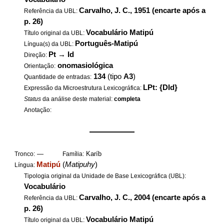
Carvalho, J. C., 1951 (encarte após a
Referência da UBL:
p. 26)
Vocabulário Matipú
Título original da UBL:
Português-Matipú
Língua(s) da UBL:
Pt
→
Id
Direção:
onomasiológica
Orientação:
134
(tipo
A3
)
Quantidade de entradas:
LPt: {DId}
Expressão da Microestrutura Lexicográfica:
Status
da análise deste material:
completa
Anotação:
——————
—
Karíb
Tronco:
Família:
Matipú
(
Matipuhy
)
Língua:
Tipologia original da Unidade de Base Lexicográfica (UBL):
Vocabulário
Carvalho, J. C., 2004 (encarte após a
Referência da UBL:
p. 26)
Vocabulário Matipú
Título original da UBL: