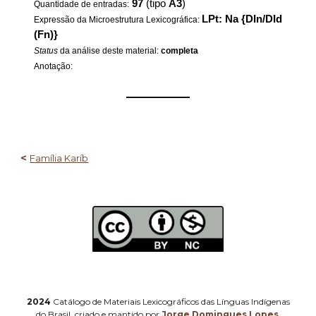
97
(tipo
A3
)
Quantidade de entradas:
LPt: Na {DIn/DId
Expressão da Microestrutura Lexicográfica:
(Fn)}
Status
da análise deste material:
completa
Anotação:
——————
<
Família Karíb
2024
Catálogo de Materiais Lexicográficos das Línguas Indígenas
do Brasil, criado e mantido por
Jorge Domingues Lopes
.