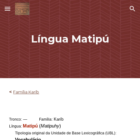
Skip to main content
Skip to navigation
Língua
Matipú
<
Família Karíb
—
Karíb
Tronco:
Família:
Matipú
(
Matipuhy
)
Língua:
Tipologia original da Unidade de Base Lexicográfica (UBL):
Vocabulário