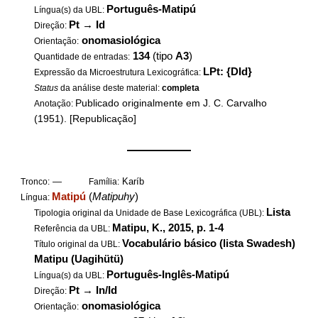
Português-Matipú
Língua(s) da UBL:
Pt
→
Id
Direção:
onomasiológica
Orientação:
134
(tipo
A3
)
Quantidade de entradas:
LPt: {DId}
Expressão da Microestrutura Lexicográfica:
Status
da análise deste material:
completa
Publicado originalmente em J. C. Carvalho
Anotação:
(1951). [Republicação]
——————
—
Karíb
Tronco:
Família:
Matipú
(
Matipuhy
)
Língua:
Lista
Tipologia original da Unidade de Base Lexicográfica (UBL):
Matipu, K., 2015, p. 1-4
Referência da UBL:
Vocabulário básico
(lista Swadesh)
Título original da UBL:
Matipu (Uagihütü)
Português-Inglês-Matipú
Língua(s) da UBL:
Pt
→
In/Id
Direção:
onomasiológica
Orientação: