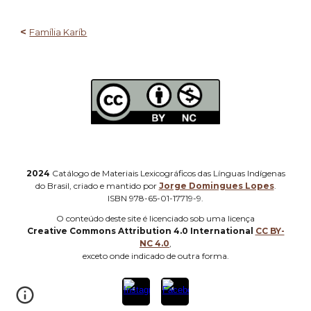
<
Família Karíb
2024
Catálogo de Materiais Lexicográficos das Línguas Indígenas
do Brasil, criado e mantido por
Jorge Domingues Lopes
.
ISBN 978-65-01-17719-9.
O
conteúdo deste site é licenciado sob uma licença
Creative Commons Attribution 4.0 International
CC BY-
NC 4.0
,
e
xceto onde indicado de outra forma
.