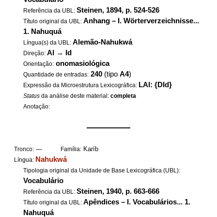
Steinen, 1894, p. 524-526
Referência da UBL:
Anhang – I. Wörterverzeichnisse...
Título original da UBL:
1. Nahuquá
Alemão-Nahukwá
Língua(s) da UBL:
Al
→
Id
Direção:
onomasiológica
Orientação:
240
(tipo
A4
)
Quantidade de entradas:
LAl: {DId}
Expressão da Microestrutura Lexicográfica:
Status
da análise deste material:
completa
Anotação:
——————
—
Karíb
Tronco:
Família:
Nahukwá
Língua:
Tipologia original da Unidade de Base Lexicográfica (UBL):
Vocabulário
Steinen, 1940, p. 663-666
Referência da UBL:
Apêndices – I. Vocabulários... 1.
Título original da UBL:
Nahuquá