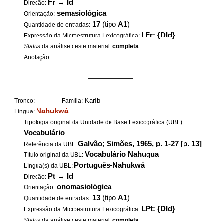
Fr
→
Id
Direção:
semasiológica
Orientação:
17
(tipo
A1
)
Quantidade de entradas:
LFr: {DId}
Expressão da Microestrutura Lexicográfica:
Status
da análise deste material:
completa
Anotação:
——————
—
Karíb
Tronco:
Família:
Nahukwá
Língua:
Tipologia original da Unidade de Base Lexicográfica (UBL):
Vocabulário
Galvão; Simões, 1965, p. 1-27 [p. 13]
Referência da UBL:
Vocabulário Nahuqua
Título original da UBL:
Português-Nahukwá
Língua(s) da UBL:
Pt
→
Id
Direção:
onomasiológica
Orientação:
13
(tipo
A1
)
Quantidade de entradas:
LPt: {DId}
Expressão da Microestrutura Lexicográfica:
Status
da análise deste material:
completa