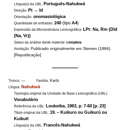
Português-Nahukwá
Língua(s) da UBL:
Pt
→
Id
Direção:
onomasiológica
Orientação:
240
(tipo
A4
)
Quantidade de entradas:
LPt: Na, Rm {DId
Expressão da Microestrutura Lexicográfica:
(Na, Vr)}
Status
da análise deste material:
completa
Publicado originalmente em Steinen (1884).
Anotação:
[Republicação]
——————
—
Karíb
Tronco:
Família:
Nahukwá
Língua:
Tipologia original da Unidade de Base Lexicográfica (UBL):
Vocabulário
Loukotka, 1963, p. 7-60 [p. 23]
Referência da UBL:
19. – Kuikuro ou Guikurú ou
Título original da UBL:
Kuikutl
Francês-Nahukwá
Língua(s) da UBL: