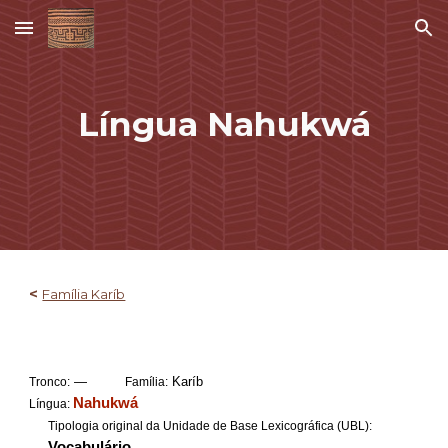
Skip to main content
Skip to navigation
Língua
Nahukwá
<
Família Karíb
—
Karíb
Tronco:
Família:
Nahukwá
Língua:
Tipologia original da Unidade de Base Lexicográfica (UBL):
Vocabulário