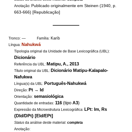
Publicado originalmente em Steinen (1940, p.
Anotação:
663-666) [Republicação]
——————
—
Karíb
Tronco:
Família:
Nahukwá
Língua:
Tipologia original da Unidade de Base Lexicográfica (UBL):
Dicionário
Matipu, A., 2013
Referência da UBL:
Dicionário Matipu-Kalapalo-
Título original da UBL:
Nafukwa
Português-Nahukwá
Língua(s) da UBL:
Pt
→
Id
Direção:
semasiológica
Orientação:
116
(tipo
A3
)
Quantidade de entradas:
LPt: Im, Rs
Expressão da Microestrutura Lexicográfica:
{DId/DPt} [EId/EPt]
Status
da análise deste material:
completa
Anotação: