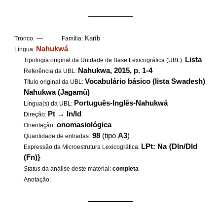
——————
—
Karíb
Tronco:
Família:
Nahukwá
Língua:
Lista
Tipologia original da Unidade de Base Lexicográfica (UBL):
Nahukwa, 2015, p. 1-4
Referência da UBL:
Vocabulário básico
(lista Swadesh)
Título original da UBL:
Nahukwa (Jagamü)
Português-Inglês-Nahukwá
Língua(s) da UBL:
Pt
→
In/Id
Direção:
onomasiológica
Orientação:
98
(tipo
A3
)
Quantidade de entradas:
LPt: Na {DIn/DId
Expressão da Microestrutura Lexicográfica:
(Fn)}
Status
da análise deste material:
completa
Anotação:
——————