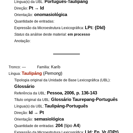
Português-Taulipáng
Língua(s) da UBL:
Pt
→
Id
Direção:
onomasiológica
Orientação:
Quantidade de entradas:
LPt: {DId}
Expressão da Microestrutura Lexicográfica:
Status
da análise deste material:
em processo
Anotação:
——————
—
Karíb
Tronco:
Família:
Taulipáng
(
Pemong
)
Língua:
Tipologia original da Unidade de Base Lexicográfica (UBL):
Glossário
Pessoa, 2006, p. 136-143
Referência da UBL:
Glossário Taurepang-Português
Título original da UBL:
Taulipáng-Português
Língua(s) da UBL:
Id
→
Pt
Direção:
semasiológica
Orientação:
204
(tipo
A4
)
Quantidade de entradas:
LId: Fn, Vr {DPt}
Expressão da Microestrutura Lexicográfica: