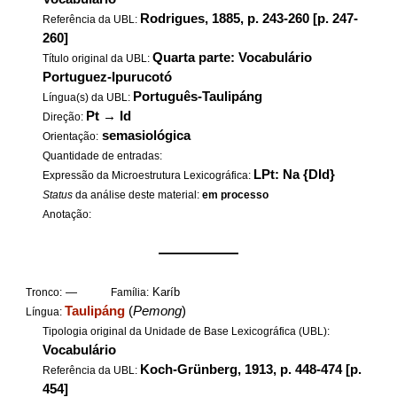
Rodrigues, 1885, p. 243-260 [p. 247-
Referência da UBL:
260]
Quarta parte: Vocabulário
Título original da UBL:
Portuguez-Ipurucotó
Português-Taulipáng
Língua(s) da UBL:
Pt
→
Id
Direção:
semasiológica
Orientação:
Quantidade de entradas:
LPt: Na {DId}
Expressão da Microestrutura Lexicográfica:
Status
da análise deste material:
em processo
Anotação:
——————
—
Karíb
Tronco:
Família:
Taulipáng
(
Pemong
)
Língua:
Tipologia original da Unidade de Base Lexicográfica (UBL):
Vocabulário
Koch-Grünberg, 1913, p. 448-474 [p.
Referência da UBL:
454]