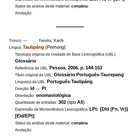
Status
da análise deste material:
completa
Anotação:
——————
—
Karíb
Tronco:
Família:
Taulipáng
(
Pemong
)
Língua:
Tipologia original da Unidade de Base Lexicográfica (UBL):
Glossário
Pessoa, 2006, p. 144-153
Referência da UBL:
Glossário Português-Taurepang
Título original da UBL:
Português-Taulipáng
Língua(s) da UBL:
Id
→
Pt
Direção:
onomasiológica
Orientação:
302
(tipo
A5
)
Quantidade de entradas:
LPt: {DId (Fn, Vr)}
Expressão da Microestrutura Lexicográfica:
[EId/EPt]
Status
da análise deste material:
completa
Anotação: