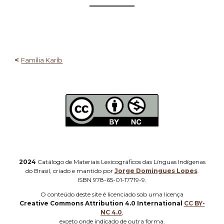
——————
<
Família Karíb
2024
Catálogo de Materiais Lexicográficos das Línguas Indígenas
do Brasil, criado e mantido por
Jorge Domingues Lopes
.
ISBN 978-65-01-17719-9.
O
conteúdo deste site é licenciado sob uma licença
Creative Commons Attribution 4.0 International
CC BY-
NC 4.0
,
e
xceto onde indicado de outra forma
.