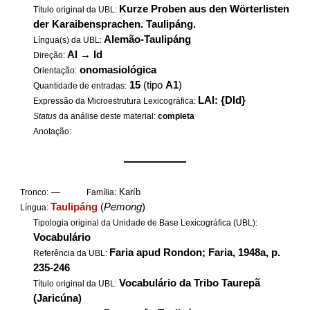
Kurze Proben aus den Wörterlisten
Título original da UBL:
der Karaibensprachen. Taulipáng.
Alemão-Taulipáng
Língua(s) da UBL:
Al
→
Id
Direção:
onomasiológica
Orientação:
15
(tipo
A1
)
Quantidade de entradas:
LAl: {DId}
Expressão da Microestrutura Lexicográfica:
Status
da análise deste material:
completa
Anotação:
——————
—
Karíb
Tronco:
Família:
Taulipáng
(
Pemong
)
Língua:
Tipologia original da Unidade de Base Lexicográfica (UBL):
Vocabulário
Faria apud Rondon; Faria, 1948a, p.
Referência da UBL:
235-246
Vocabulário da Tribo Taurepã
Título original da UBL:
(Jaricúna)