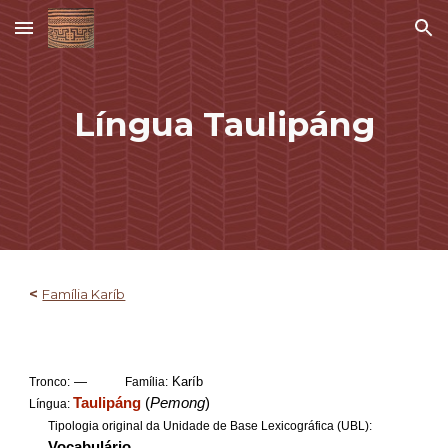
Skip to main content
Skip to navigation
Língua
Taulipáng
<
Família Karíb
—
Karíb
Tronco:
Família:
Taulipáng
(
Pemong
)
Língua:
Tipologia original da Unidade de Base Lexicográfica (UBL):
Vocabulário