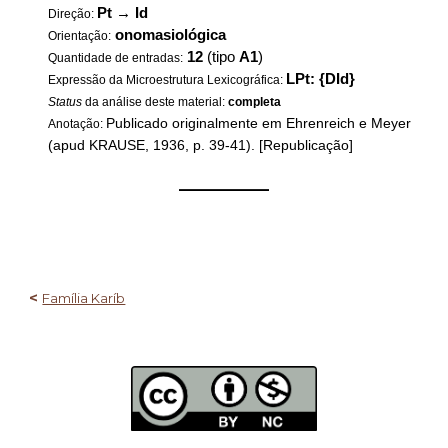
Pt
→
Id
Direção:
onomasiológica
Orientação:
12
(tipo
A1
)
Quantidade de entradas:
LPt: {DId}
Expressão da Microestrutura Lexicográfica:
Status
da análise deste material:
completa
Publicado originalmente em Ehrenreich e Meyer
Anotação:
(apud KRAUSE, 1936, p. 39-41). [Republicação]
——————
<
Família Karíb