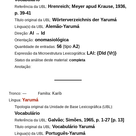
Hrenreich; Meyer apud Krause, 1936,
Referência da UBL:
p. 39-41
Wörterverzeichnis der Yarumá
Título original da UBL:
Alemão-Yarumá
Língua(s) da UBL:
Al
→
Id
Direção:
onomasiológica
Orientação:
56
(tipo
A2
)
Quantidade de entradas:
LAl: {DId (Vr)}
Expressão da Microestrutura Lexicográfica:
Status
da análise deste material:
completa
Anotação:
——————
—
Karíb
Tronco:
Família:
Yarumá
Língua:
Tipologia original da Unidade de Base Lexicográfica (UBL):
Vocabulário
Galvão; Simões, 1965, p. 1-27 [p. 13]
Referência da UBL:
Vocabulário Yarumá
Título original da UBL:
Português-Yarumá
Língua(s) da UBL: