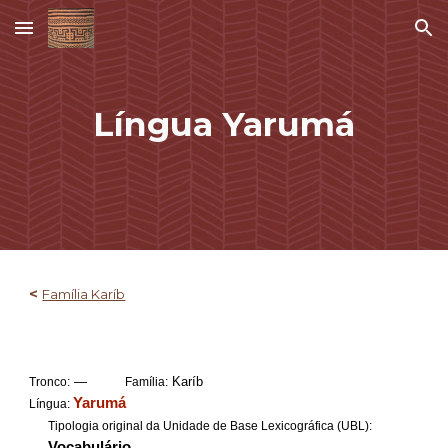
Skip to main content
Skip to navigation
Língua
Yarumá
<
Família Karíb
—
Karíb
Tronco:
Família:
Yarumá
Língua:
Tipologia original da Unidade de Base Lexicográfica (UBL):
Vocabulário