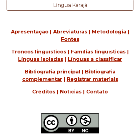
Língua Karajá
Apresentação
|
Abreviaturas
|
Metodologia
|
Fontes
Troncos linguísticos
|
Famílias linguísticas
|
Línguas isoladas
|
Línguas a classificar
Bibliografia principal
|
Bibliografia
complementar
|
Registrar materiais
Créditos
|
Notícias
|
Contato