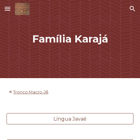
Skip to main content
Skip to navigation
Família
Karajá
<
Tronco Macro-Jê
Língua Javaé