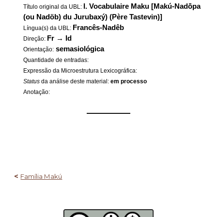
I. Vocabulaire Maku [Makú-Nadö́pa
Título original da UBL:
(ou Nadöb) du Jurubaxý) (Père Tastevin)]
Francês-Nadêb
Língua(s) da UBL:
Fr
→
Id
Direção:
semasiológica
Orientação:
Quantidade de entradas:
Expressão da Microestrutura Lexicográfica:
Status
da análise deste material:
em processo
Anotação:
——————
<
Família Makú