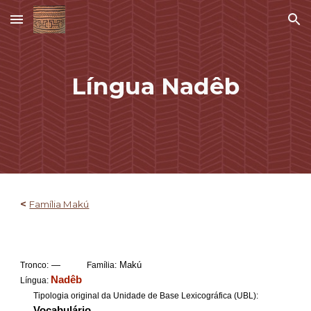
Skip to main content
Skip to navigation
Língua
Nadêb
<
Família Makú
—
Makú
Tronco:
Família:
Nadêb
Língua:
Tipologia original da Unidade de Base Lexicográfica (UBL):
Vocabulário