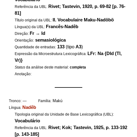
Rivet; Tastevin, 1920, p. 69-82 [p. 76-
Referência da UBL:
81]
II. Vocabulaire Maku-Nadöbö
Título original da UBL:
Francês-Nadêb
Língua(s) da UBL:
Fr
→
Id
Direção:
semasiológica
Orientação:
133
(tipo
A3
)
Quantidade de entradas:
LFr: Na {DId (Tl,
Expressão da Microestrutura Lexicográfica:
Vr)}
Status
da análise deste material:
completa
Anotação:
——————
—
Makú
Tronco:
Família:
Nadêb
Língua:
Tipologia original da Unidade de Base Lexicográfica (UBL):
Vocabulário
Rivet; Kok; Tastevin, 1925, p. 133-192
Referência da UBL:
[p. 143-185]