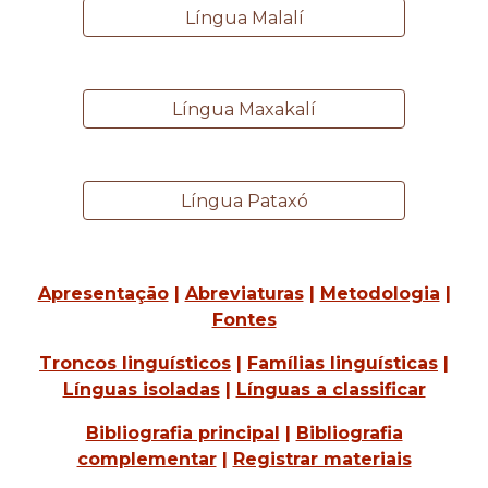
Língua Malalí
Língua Maxakalí
Língua Pataxó
Apresentação
|
Abreviaturas
|
Metodologia
|
Fontes
Troncos linguísticos
|
Famílias linguísticas
|
Línguas isoladas
|
Línguas a classificar
Bibliografia principal
|
Bibliografia
complementar
|
Registrar materiais