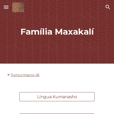
Skip to main content
Skip to navigation
Família
Maxakalí
<
Tronco Macro-Jê
Língua Kumanasho