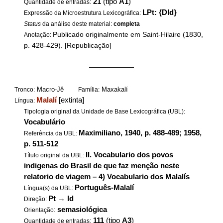
21
(tipo
A1
)
Quantidade de entradas:
LPt: {DId}
Expressão da Microestrutura Lexicográfica:
Status
da análise deste material:
completa
Publicado originalmente em Saint-Hilaire (1830,
Anotação:
p. 428-429). [Republicação]
——————
Macro-Jê
Maxakalí
Tronco:
Família:
Malalí
[extinta]
Língua:
Tipologia original da Unidade de Base Lexicográfica (UBL):
Vocabulário
Maximiliano, 1940, p. 488-489; 1958,
Referência da UBL:
p. 511-512
II. Vocabulario dos povos
Título original da UBL:
indigenas do Brasil de que faz menção neste
relatorio de viagem – 4) Vocabulario dos Malalís
Português-Malalí
Língua(s) da UBL:
Pt
→
Id
Direção:
semasiológica
Orientação:
111
(tipo
A3
)
Quantidade de entradas: