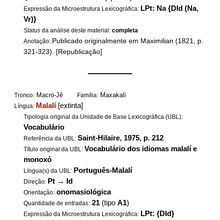
LPt: Na {DId (Na,
Expressão da Microestrutura Lexicográfica:
Vr)}
Status
da análise deste material:
completa
Publicado originalmente em Maximilian (1821, p.
Anotação:
321-323). [Republicação]
——————
Macro-Jê
Maxakalí
Tronco:
Família:
Malalí
[extinta]
Língua:
Tipologia original da Unidade de Base Lexicográfica (UBL):
Vocabulário
Saint-Hilaire, 1975, p. 212
Referência da UBL:
Vocabulário dos idiomas malalí e
Título original da UBL:
monoxó
Português-Malalí
Língua(s) da UBL:
Pt
→
Id
Direção:
onomasiológica
Orientação:
21
(tipo
A1
)
Quantidade de entradas:
LPt: {DId}
Expressão da Microestrutura Lexicográfica: