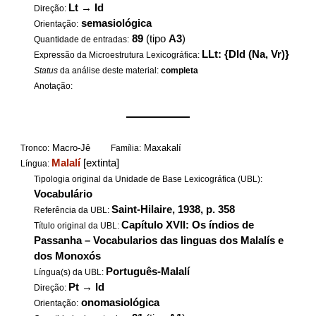
Lt
→
Id
Direção:
semasiológica
Orientação:
89
(tipo
A3
)
Quantidade de entradas:
LLt: {DId (Na, Vr)}
Expressão da Microestrutura Lexicográfica:
Status
da análise deste material:
completa
Anotação:
——————
Macro-Jê
Maxakalí
Tronco:
Família:
Malalí
[extinta]
Língua:
Tipologia original da Unidade de Base Lexicográfica (UBL):
Vocabulário
Saint-Hilaire, 1938, p. 358
Referência da UBL:
Capítulo XVII: Os índios de
Título original da UBL:
Passanha – Vocabularios das linguas dos Malalís e
dos Monoxós
Português-Malalí
Língua(s) da UBL:
Pt
→
Id
Direção:
onomasiológica
Orientação: