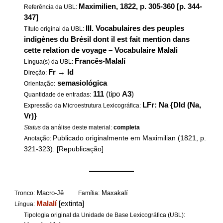
Maximilien, 1822, p. 305-360 [p. 344-
Referência da UBL:
347]
III. Vocabulaires des peuples
Título original da UBL:
indigènes du Brésil dont il est fait mention dans
cette relation de voyage – Vocabulaire Malali
Francês-Malalí
Língua(s) da UBL:
Fr
→
Id
Direção:
semasiológica
Orientação:
111
(tipo
A3
)
Quantidade de entradas:
LFr: Na {DId (Na,
Expressão da Microestrutura Lexicográfica:
Vr)}
Status
da análise deste material:
completa
Publicado originalmente em Maximilian (1821, p.
Anotação:
321-323). [Republicação]
——————
Macro-Jê
Maxakalí
Tronco:
Família:
Malalí
[extinta]
Língua:
Tipologia original da Unidade de Base Lexicográfica (UBL):