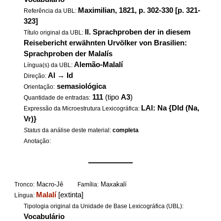
Maximilian, 1821, p. 302-330 [p. 321-
Referência da UBL:
323]
II. Sprachproben der in diesem
Título original da UBL:
Reisebericht erwähnten Urvölker von Brasilien:
Sprachproben der Malalís
Alemão-Malalí
Língua(s) da UBL:
Al
→
Id
Direção:
semasiológica
Orientação:
111
(tipo
A3
)
Quantidade de entradas:
LAl: Na {DId (Na,
Expressão da Microestrutura Lexicográfica:
Vr)}
Status
da análise deste material:
completa
Anotação:
——————
Macro-Jê
Maxakalí
Tronco:
Família:
Malalí
[extinta]
Língua:
Tipologia original da Unidade de Base Lexicográfica (UBL):
Vocabulário