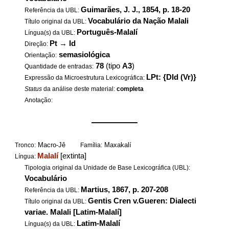
Guimarães, J. J., 1854, p. 18-20
Referência da UBL:
Vocabulário da Nação Malali
Título original da UBL:
Português-Malalí
Língua(s) da UBL:
Pt
→
Id
Direção:
semasiológica
Orientação:
78
(tipo
A3
)
Quantidade de entradas:
LPt: {DId (Vr)}
Expressão da Microestrutura Lexicográfica:
Status
da análise deste material:
completa
Anotação:
——————
Macro-Jê
Maxakalí
Tronco:
Família:
Malalí
[extinta]
Língua:
Tipologia original da Unidade de Base Lexicográfica (UBL):
Vocabulário
Martius, 1867, p. 207-208
Referência da UBL:
Gentis Cren v.Gueren: Dialecti
Título original da UBL:
variae. Malali [Latim-Malalí]
Latim-Malalí
Língua(s) da UBL: