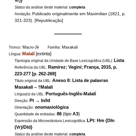
Vr)}
Status
da análise deste material:
completa
Publicado originalmente em Maximilian (1821, p.
Anotação:
321-323). [Republicação]
——————
Macro-Jê
Maxakalí
Tronco:
Família:
Malalí
[extinta]
Língua:
Lista
Tipologia original da Unidade de Base Lexicográfica (UBL):
Ramirez; Vegini; França, 2015, p.
Referência da UBL:
223-277 [p. 262-269]
Anexo II: Lista de palavras
Título original da UBL:
Maxakali – †Malali
Português-Inglês-Malalí
Língua(s) da UBL:
Pt
→
In/Id
Direção:
onomasiológica
Orientação:
86
(tipo
A3
)
Quantidade de entradas:
LPt: Hm {DIn
Expressão da Microestrutura Lexicográfica:
(Vr)/DId}
Status
da análise deste material:
completa