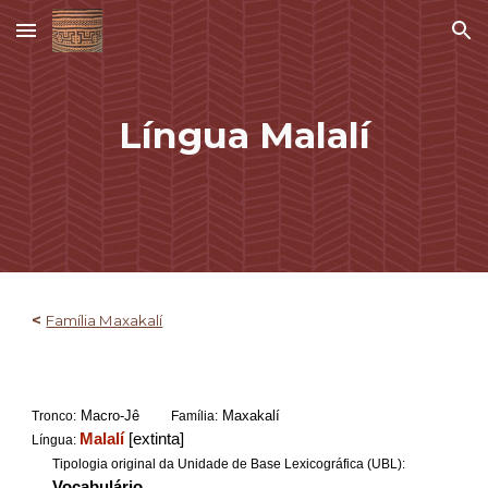
Skip to main content
Skip to navigation
Língua Malalí
<
Família Maxakalí
Macro-Jê
Maxakalí
Tronco:
Família:
Malalí
[extinta]
Língua:
Tipologia original da Unidade de Base Lexicográfica (UBL):
Vocabulário