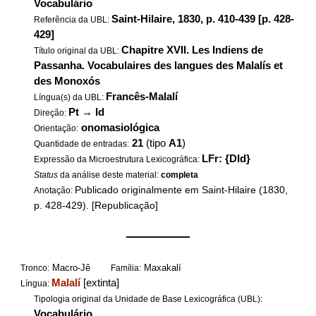
Vocabulário
Saint-Hilaire, 1830, p. 410-439 [p. 428-
Referência da UBL:
429]
Chapitre XVII. Les Indiens de
Título original da UBL:
Passanha. Vocabulaires des langues des Malalís et
des Monoxós
Francês-Malalí
Língua(s) da UBL:
Pt
→
Id
Direção:
onomasiológica
Orientação:
21
(tipo
A1
)
Quantidade de entradas:
LFr: {DId}
Expressão da Microestrutura Lexicográfica:
Status
da análise deste material:
completa
Publicado originalmente em Saint-Hilaire (1830,
Anotação:
p. 428-429). [Republicação]
——————
Macro-Jê
Maxakalí
Tronco:
Família:
Malalí
[extinta]
Língua:
Tipologia original da Unidade de Base Lexicográfica (UBL):
Vocabulário