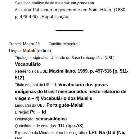
Status
da análise deste material:
em processo
Publicado originalmente em Saint-Hilaire (1830,
Anotação:
p. 428-429). [Republicação]
——————
Macro-Jê
Maxakalí
Tronco:
Família:
Malalí
[extinta]
Língua:
Tipologia original da Unidade de Base Lexicográfica (UBL):
Vocabulário
Maximiliano, 1989, p. 497-516 [p. 511-
Referência da UBL:
512]
II. Vocabulario dos povos
Título original da UBL:
indígenas do Brasil mencionados neste relatorio de
viagem – 4) Vocabulário dos Malalis
Português-Malalí
Língua(s) da UBL:
Pt
→
Id
Direção:
semasiológica
Orientação:
111
(tipo
A3
)
Quantidade de entradas:
LPt: Na {DId (Na,
Expressão da Microestrutura Lexicográfica: