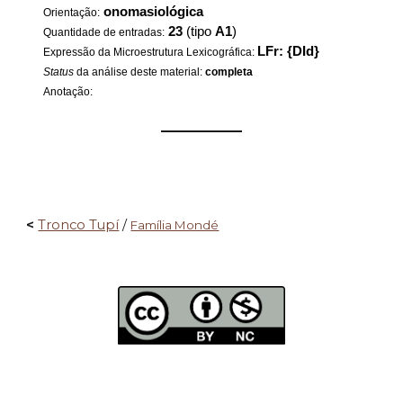
onomasiológica
Orientação:
23
(tipo
A1
)
Quantidade de entradas:
LFr: {DId}
Expressão da Microestrutura Lexicográfica:
Status
da análise deste material:
completa
Anotação:
——————
<
Tronco Tupí
/
Família Mondé