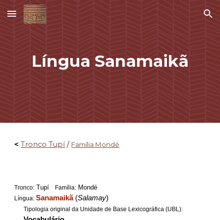
Skip to main content
Skip to navigation
Língua Sanamaikã
<
Tronco Tupí
/
Família Mondé
Tupí
Mondé
Tronco:
Família:
Sanamaikã
(
Salamay
)
Língua:
Tipologia original da Unidade de Base Lexicográfica (UBL):
Vocabulário