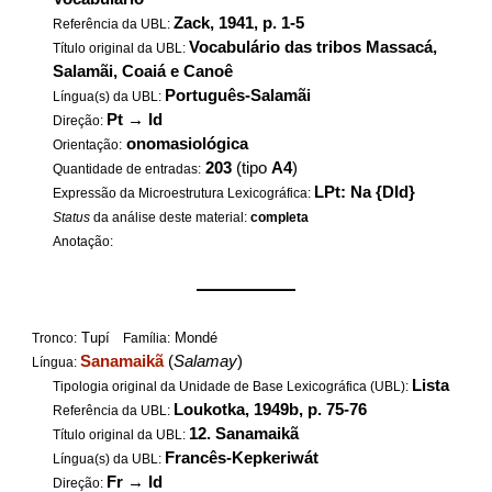
Zack, 1941, p. 1-5
Referência da UBL:
Vocabulário das tribos Massacá,
Título original da UBL:
Salamãi, Coaiá e Canoê
Português-Salamãi
Língua(s) da UBL:
Pt
→
Id
Direção:
onomasiológica
Orientação:
203
(tipo
A4
)
Quantidade de entradas:
LPt: Na {DId}
Expressão da Microestrutura Lexicográfica:
Status
da análise deste material:
completa
Anotação:
——————
Tupí
Mondé
Tronco:
Família:
Sanamaikã
(
Salamay
)
Língua:
Lista
Tipologia original da Unidade de Base Lexicográfica (UBL):
Loukotka, 1949b, p. 75-76
Referência da UBL:
12. Sanamaikã
Título original da UBL:
Francês-Kepkeriwát
Língua(s) da UBL:
Fr
→
Id
Direção: