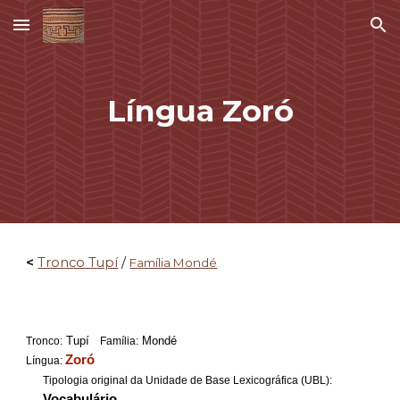
Skip to main content
Skip to navigation
Língua
Zoró
<
Tronco Tupí
/
Família Mondé
Tupí
Mondé
Tronco:
Família:
Zoró
Língua:
Tipologia original da Unidade de Base Lexicográfica (UBL):
Vocabulário