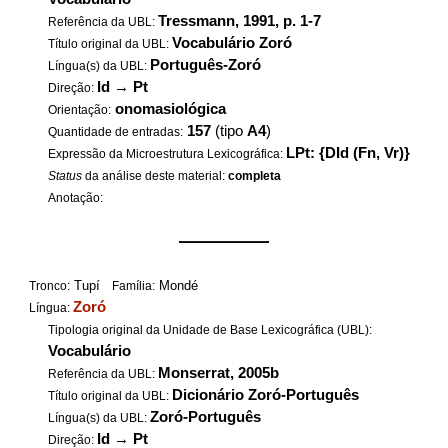
Tressmann, 1991, p. 1-7
Referência da UBL:
Vocabulário Zoró
Título original da UBL:
Português-Zoró
Língua(s) da UBL:
Id
→
Pt
Direção:
onomasiológica
Orientação:
157
(tipo
A4
)
Quantidade de entradas:
LPt: {DId (Fn, Vr)}
Expressão da Microestrutura Lexicográfica:
Status
da análise deste material:
completa
Anotação:
——————
Tupí
Mondé
Tronco:
Família:
Zoró
Língua:
Tipologia original da Unidade de Base Lexicográfica (UBL):
Vocabulário
Monserrat, 2005b
Referência da UBL:
Dicionário Zoró-Português
Título original da UBL:
Zoró-Português
Língua(s) da UBL:
Id
→
Pt
Direção: