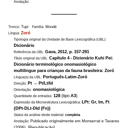
Anotação:
——————
Tupí
Mondé
Tronco:
Família:
Zoró
Língua:
Tipologia original da Unidade de Base Lexicográfica (UBL):
Dicionário
Gava, 2012, p. 157-291
Referência da UBL:
Capítulo 4 - Dicionário Kuhi Pei:
Título original da UBL:
Dicionário terminológico onomasiológico
multilingue para crianças da fauna brasileira: Zoró
Português-Latim-Zoró
Língua(s) da UBL:
Pt
→
Pt/Lt/Id
Direção:
onomasiológica
Orientação:
128
(tipo
A3
)
Quantidade de entradas:
LPt: Gr, Im, Ft
Expressão da Microestrutura Lexicográfica:
{DPt-DLt-DId (Fn)}
Status
da análise deste material:
completa
Publicado originalmente em Monserrat e Tavares
Anotação:
(2006). [Republicação]