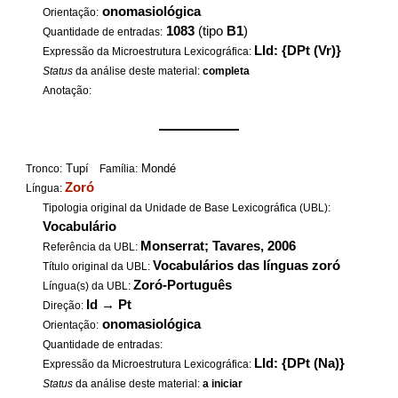
onomasiológica
Orientação:
1083
(tipo
B1
)
Quantidade de entradas:
LId: {DPt (Vr)}
Expressão da Microestrutura Lexicográfica:
Status
da análise deste material:
completa
Anotação:
——————
Tupí
Mondé
Tronco:
Família:
Zoró
Língua:
Tipologia original da Unidade de Base Lexicográfica (UBL):
Vocabulário
Monserrat; Tavares, 2006
Referência da UBL:
Vocabulários das línguas zoró
Título original da UBL:
Zoró-Português
Língua(s) da UBL:
Id
→
Pt
Direção:
onomasiológica
Orientação:
Quantidade de entradas:
LId: {DPt (Na)}
Expressão da Microestrutura Lexicográfica:
Status
da análise deste material:
a iniciar