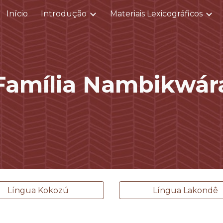
Início
Introdução
Materiais Lexicográficos
ip to main content
Skip to navigat
Família
Nambikwár
Língua Kokozú
Língua Lakondê