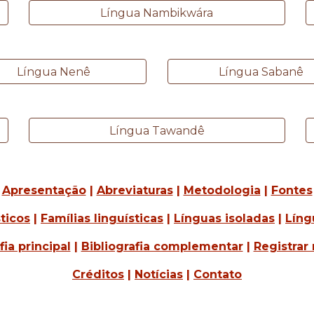
Língua Nambikwára
Língua Nenê
Língua Sabanê
Língua Tawandê
Apresentação
|
Abreviaturas
|
Metodologia
|
Fontes
ticos
|
Famílias linguísticas
|
Línguas isoladas
|
Líng
fia principal
|
Bibliografia complementar
|
Registrar 
Créditos
|
Notícias
|
Contato