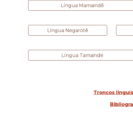
Língua Mamaindê
Língua Negarotê
Língua Tamaindé
Troncos linguís
Bibliogra