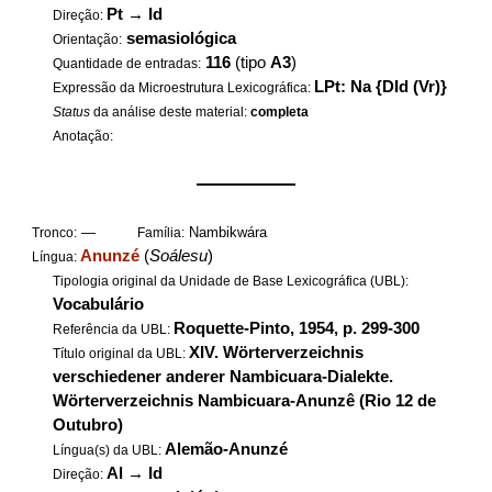
Pt
→
Id
Direção:
semasiológica
Orientação:
116
(tipo
A3
)
Quantidade de entradas:
LPt: Na {DId (Vr)}
Expressão da Microestrutura Lexicográfica:
Status
da análise deste material:
completa
Anotação:
——————
—
Nambikwára
Tronco:
Família:
Anunzé
(
Soálesu
)
Língua:
Tipologia original da Unidade de Base Lexicográfica (UBL):
Vocabulário
Roquette-Pinto, 1954, p. 299-300
Referência da UBL:
XIV. Wörterverzeichnis
Título original da UBL:
verschiedener anderer Nambicuara-Dialekte.
Wörterverzeichnis Nambicuara-Anunzê (Rio 12 de
Outubro)
Alemão-Anunzé
Língua(s) da UBL:
Al
→
Id
Direção: