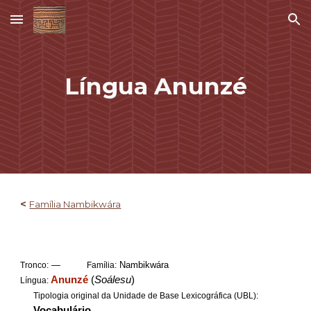
Skip to main content
Skip to navigation
Língua Anunzé
<
Família Nambikwára
—
Nambikwára
Tronco:
Família:
Anunzé
(
Soálesu
)
Língua:
Tipologia original da Unidade de Base Lexicográfica (UBL):
Vocabulário