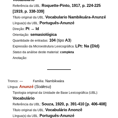
Roquette-Pinto, 1917, p. 224-225
Referência da UBL:
[1919, p. 338-339]
Vocabulario Nambikuára-Anunzé
Título original da UBL:
Português-Anunzé
Língua(s) da UBL:
Pt
→
Id
Direção:
semasiológica
Orientação:
104
(tipo
A3
)
Quantidade de entradas:
LPt: Na {DId}
Expressão da Microestrutura Lexicográfica:
Status
da análise deste material:
completa
Anotação:
——————
—
Nambikwára
Tronco:
Família:
Anunzé
(
Soálesu
)
Língua:
Tipologia original da Unidade de Base Lexicográfica (UBL):
Vocabulário
Souza, 1920, p. 391-410 [p. 406-408]
Referência da UBL:
Vocabulário Anonzê
Título original da UBL:
Português-Anunzé
Língua(s) da UBL: