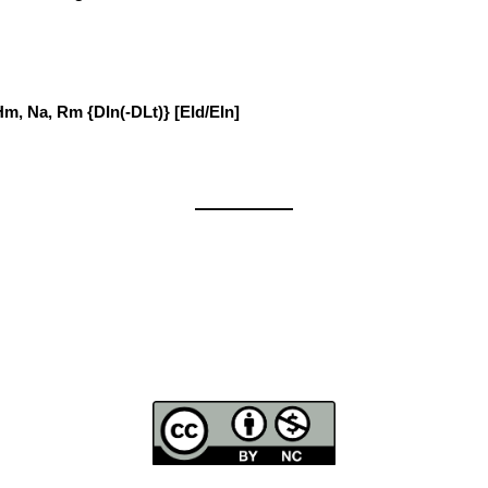
 Hm, Na, Rm {DIn(-DLt)} [EId/EIn]
——————