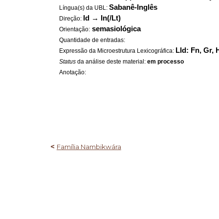
Sabanê-Inglês
Língua(s) da UBL:
Id
→
In(/Lt)
Direção:
semasiológica
Orientação:
Quantidade de entradas:
LId: Fn, Gr,
Expressão da Microestrutura Lexicográfica:
Status
da análise deste material:
em processo
Anotação:
<
Família Nambikwára