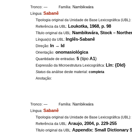
—
Nambikwára
Tronco:
Família:
Sabanê
Língua:
Tipologia original da Unidade de Base Lexicográfica (UBL)
Loukotka, 1968, p. 98
Referência da UBL:
Nambikwára, Stock – Northe
Título original da UBL:
Inglês-Sabanê
Língua(s) da UBL:
In
→
Id
Direção:
onomasiológica
Orientação:
5
(tipo
A1
)
Quantidade de entradas:
LIn: {DId}
Expressão da Microestrutura Lexicográfica:
Status
da análise deste material:
completa
Anotação:
—
Nambikwára
Tronco:
Família:
Sabanê
Língua:
Tipologia original da Unidade de Base Lexicográfica (UBL)
Araujo, 2004, p. 229-255
Referência da UBL:
Appendix: Small Dictionary 
Título original da UBL: