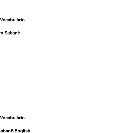
Vocabulário
:
rn Sabané
——————
Vocabulário
:
Sabanê-English