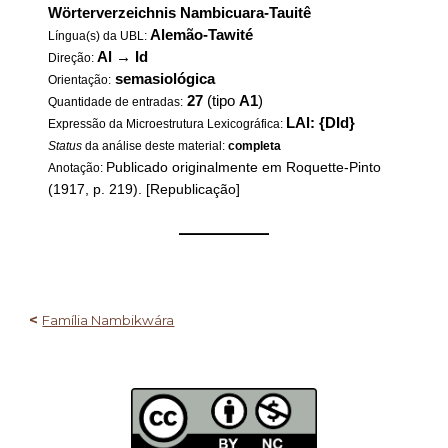
Wörterverzeichnis Nambicuara-Tauitê
Alemão-Tawité
Língua(s) da UBL:
Al
→
Id
Direção:
semasiológica
Orientação:
27
(tipo
A1
)
Quantidade de entradas:
LAl: {DId}
Expressão da Microestrutura Lexicográfica:
Status
da análise deste material:
completa
Publicado originalmente em Roquette-Pinto
Anotação:
(1917, p. 219). [Republicação]
——————
<
Família Nambikwára