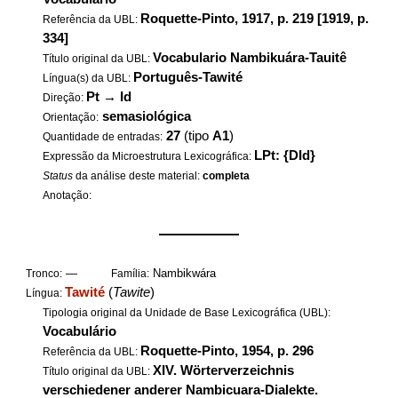
Roquette-Pinto, 1917, p. 219 [1919, p.
Referência da UBL:
334]
Vocabulario Nambikuára-Tauitê
Título original da UBL:
Português-Tawité
Língua(s) da UBL:
Pt
→
Id
Direção:
semasiológica
Orientação:
27
(tipo
A1
)
Quantidade de entradas:
LPt: {DId}
Expressão da Microestrutura Lexicográfica:
Status
da análise deste material:
completa
Anotação:
——————
—
Nambikwára
Tronco:
Família:
Tawité
(
Tawite
)
Língua:
Tipologia original da Unidade de Base Lexicográfica (UBL):
Vocabulário
Roquette-Pinto, 1954, p. 296
Referência da UBL:
XIV. Wörterverzeichnis
Título original da UBL:
verschiedener anderer Nambicuara-Dialekte.