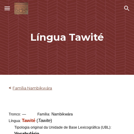
Skip to main content
Skip to navigation
Língua
Tawité
<
Família Nambikwára
—
Nambikwára
Tronco:
Família:
Tawité
(
Tawite
)
Língua:
Tipologia original da Unidade de Base Lexicográfica (UBL):
Vocabulário