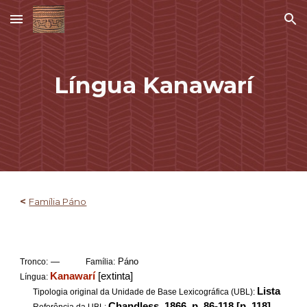
Skip to main content
Skip to navigation
Língua
Kanawarí
<
Família Páno
—
Páno
Tronco:
Família:
Kanawarí
[extinta]
Língua:
Lista
Tipologia original da Unidade de Base Lexicográfica (UBL):
Chandless, 1866, p. 86-118 [p. 118]