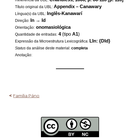
Referência da UBL:
Appendix – Canawary
Título original da UBL:
Inglês-Kanawarí
Língua(s) da UBL:
In
→
Id
Direção:
onomasiológica
Orientação:
4
(tipo
A1
)
Quantidade de entradas:
LIn: {DId}
Expressão da Microestrutura Lexicográfica:
Status
da análise deste material:
completa
Anotação:
——————
<
Família Páno