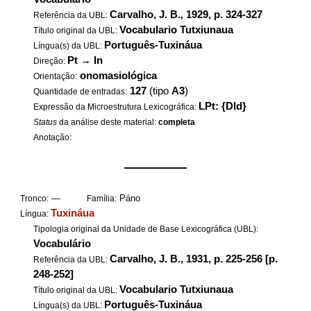
Carvalho, J. B., 1929, p. 324-327
Referência da UBL:
Vocabulario Tutxiunaua
Título original da UBL:
Português-Tuxináua
Língua(s) da UBL:
Pt
→
In
Direção:
onomasiológica
Orientação:
127
(tipo
A3
)
Quantidade de entradas:
LPt: {DId}
Expressão da Microestrutura Lexicográfica:
Status
da análise deste material:
completa
Anotação:
——————
—
Páno
Tronco:
Família:
Tuxináua
Língua:
Tipologia original da Unidade de Base Lexicográfica (UBL):
Vocabulário
Carvalho, J. B., 1931, p. 225-256 [p.
Referência da UBL:
248-252]
Vocabulario Tutxiunaua
Título original da UBL:
Português-Tuxináua
Língua(s) da UBL: