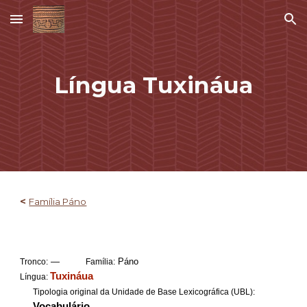
Skip to main content
Skip to navigation
Língua
Tuxináua
<
Família Páno
—
Páno
Tronco:
Família:
Tuxináua
Língua:
Tipologia original da Unidade de Base Lexicográfica (UBL):
Vocabulário