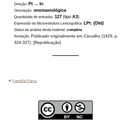
Pt
→
In
Direção:
onomasiológica
Orientação:
127
(tipo
A3
)
Quantidade de entradas:
LPt: {DId}
Expressão da Microestrutura Lexicográfica:
Status
da análise deste material:
completa
Publicado originalmente em Carvalho (1929, p.
Anotação:
324-327). [Republicação]
——————
<
Família Páno