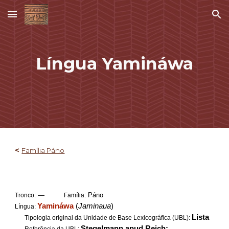
Skip to main content
Skip to navigation
Língua
Yamináwa
<
Família Páno
—
Páno
Tronco:
Família:
Yamináwa
(
Jaminaua
)
Língua:
Lista
Tipologia original da Unidade de Base Lexicográfica (UBL):
Stegelmann apud Reich;