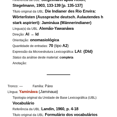
Referência da UBL:
Stegelmann, 1903, 133-139 [p. 135-137]
Die Indianer des Rio Envira:
Título original da UBL:
Wörterlisten (Aussprache deutsch. Aulautendes h
stark aspiriert): Jamináua (Männerindianer)
Alemão-Yawanáwa
Língua(s) da UBL:
Al
→
Id
Direção:
onomasiológica
Orientação:
70
(tipo
A2
)
Quantidade de entradas:
LAl: {DId}
Expressão da Microestrutura Lexicográfica:
Status
da análise deste material:
completa
Anotação:
——————
—
Páno
Tronco:
Família:
Yamináwa
(
Jaminaua
)
Língua:
Tipologia original da Unidade de Base Lexicográfica (UBL):
Vocabulário
Landin, 1960, p. 4-18
Referência da UBL:
Formulário dos vocabulários
Título original da UBL: