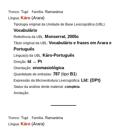
Tupí
Ramaráma
Tronco:
Família:
Káro
(
Arara
)
Língua:
Tipologia original da Unidade de Base Lexicográfica (UBL):
Vocabulário
Monserrat, 2005c
Referência da UBL:
Vocabulário e frases em Arara e
Título original da UBL:
Português
Káro-Português
Língua(s) da UBL:
Id
→
Pt
Direção:
onomasiológica
Orientação:
787
(tipo
B1
)
Quantidade de entradas:
LId: {DPt}
Expressão da Microestrutura Lexicográfica:
Status
da análise deste material:
completa
Anotação:
——————
Tupí
Ramaráma
Tronco:
Família:
Káro
(
Arara
)
Língua: