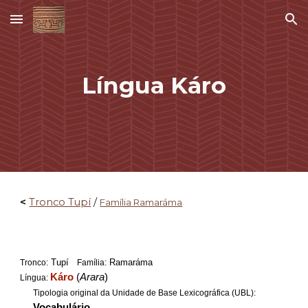
Skip to main content
Skip to navigation
Língua
Káro
<
Tronco Tupí
/
Família Ramaráma
Tupí
Ramaráma
Tronco:
Família:
Káro
(
Arara
)
Língua:
Tipologia original da Unidade de Base Lexicográfica (UBL):
Vocabulário