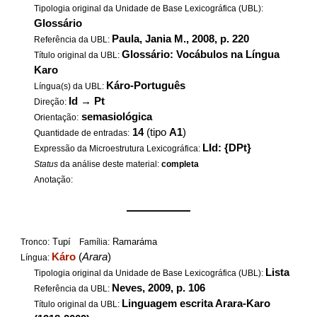
Tipologia original da Unidade de Base Lexicográfica (UBL):
Glossário
Paula, Jania M., 2008, p. 220
Referência da UBL:
Glossário: Vocábulos na Língua
Título original da UBL:
Karo
Káro-Português
Língua(s) da UBL:
Id
→
Pt
Direção:
semasiológica
Orientação:
14
(tipo
A1
)
Quantidade de entradas:
LId: {DPt}
Expressão da Microestrutura Lexicográfica:
Status
da análise deste material:
completa
Anotação:
——————
Tupí
Ramaráma
Tronco:
Família:
Káro
(
Arara
)
Língua:
Lista
Tipologia original da Unidade de Base Lexicográfica (UBL):
Neves, 2009, p. 106
Referência da UBL:
Linguagem escrita Arara-Karo
Título original da UBL: