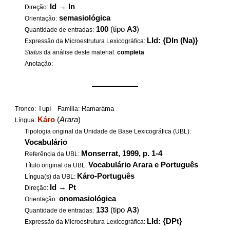
Id
→
In
Direção:
semasiológica
Orientação:
100
(tipo
A3
)
Quantidade de entradas:
LId: {DIn (Na)}
Expressão da Microestrutura Lexicográfica:
Status
da análise deste material:
completa
Anotação:
——————
Tupí
Ramaráma
Tronco:
Família:
Káro
(
Arara
)
Língua:
Tipologia original da Unidade de Base Lexicográfica (UBL):
Vocabulário
Monserrat, 1999, p. 1-4
Referência da UBL:
Vocabulário Arara e Português
Título original da UBL:
Káro-Português
Língua(s) da UBL:
Id
→
Pt
Direção:
onomasiológica
Orientação:
133
(tipo
A3
)
Quantidade de entradas:
LId: {DPt}
Expressão da Microestrutura Lexicográfica: