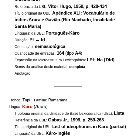
Vitor Hugo, 1959, p. 428-434
Referência da UBL:
Apêndice XLI: Vocabulário de
Título original da UBL:
índios Arara e Gavião (Rio Machado, localidade
Santa Maria)
Português-Káro
Língua(s) da UBL:
Pt
→
Id
Direção:
semasiológica
Orientação:
164
(tipo
A4
)
Quantidade de entradas:
LPt: Na {DId}
Expressão da Microestrutura Lexicográfica:
Status
da análise deste material:
completa
Anotação:
——————
Tupí
Ramaráma
Tronco:
Família:
Káro
(
Arara
)
Língua:
Lista
Tipologia original da Unidade de Base Lexicográfica (UBL):
Gabas Jr., 1999, p. 259-263
Referência da UBL:
List of ideophones in Karo (partial)
Título original da UBL:
Káro-Inglês
Língua(s) da UBL: