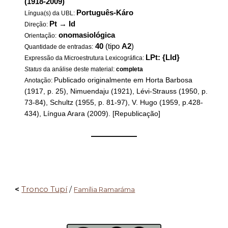
(1918-2009)
Português-Káro
Língua(s) da UBL:
Pt
→
Id
Direção:
onomasiológica
Orientação:
40
(tipo
A2
)
Quantidade de entradas:
LPt: {LId}
Expressão da Microestrutura Lexicográfica:
Status
da análise deste material:
completa
Publicado originalmente em Horta Barbosa
Anotação:
(1917, p. 25), Nimuendaju (1921), Lévi-Strauss (1950, p.
73-84), Schultz (1955, p. 81-97), V. Hugo (1959, p.428-
434), Língua Arara (2009). [Republicação]
——————
<
Tronco Tupí
/
Família Ramaráma