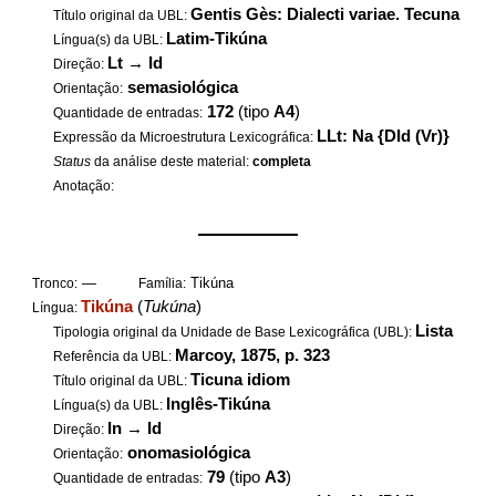
Gentis Gès: Dialecti variae. Tecuna
Título original da UBL:
Latim-Tikúna
Língua(s) da UBL:
Lt
→
Id
Direção:
semasiológica
Orientação:
172
(tipo
A4
)
Quantidade de entradas:
LLt: Na {DId (Vr)}
Expressão da Microestrutura Lexicográfica:
Status
da análise deste material:
completa
Anotação:
——————
—
Tikúna
Tronco:
Família:
Tikúna
(
Tukúna
)
Língua:
Lista
Tipologia original da Unidade de Base Lexicográfica (UBL):
Marcoy, 1875, p. 323
Referência da UBL:
Ticuna idiom
Título original da UBL:
Inglês-Tikúna
Língua(s) da UBL:
In
→
Id
Direção:
onomasiológica
Orientação:
79
(tipo
A3
)
Quantidade de entradas: