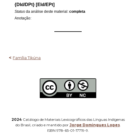
{DId/DPt} [EId/EPt]
Status
da análise deste material:
completa
Anotação:
——————
<
Família Tikúna
2024
Catálogo de Materiais Lexicográficos das Línguas Indígenas
do Brasil, criado e mantido por
Jorge Domingues Lopes
.
ISBN 978-65-01-17719-9.