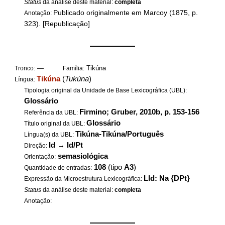
Status
da análise deste material:
completa
Publicado originalmente em Marcoy (1875, p.
Anotação:
323). [Republicação]
——————
—
Tikúna
Tronco:
Família:
Tikúna
(
Tukúna
)
Língua:
Tipologia original da Unidade de Base Lexicográfica (UBL):
Glossário
Firmino; Gruber, 2010b, p. 153-156
Referência da UBL:
Glossário
Título original da UBL:
Tikúna-Tikúna/Português
Língua(s) da UBL:
Id
→
Id/Pt
Direção:
semasiológica
Orientação:
108
(tipo
A3
)
Quantidade de entradas:
LId: Na {DPt}
Expressão da Microestrutura Lexicográfica:
Status
da análise deste material:
completa
Anotação:
——————