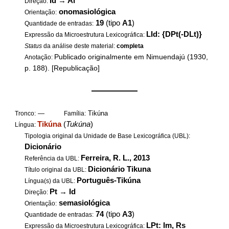
Id
→
Al
Direção:
onomasiológica
Orientação:
19
(tipo
A1
)
Quantidade de entradas:
LId: {DPt(-DLt)}
Expressão da Microestrutura Lexicográfica:
Status
da análise deste material:
completa
Publicado originalmente em Nimuendajú (1930,
Anotação:
p. 188). [Republicação]
——————
—
Tikúna
Tronco:
Família:
Tikúna
(
Tukúna
)
Língua:
Tipologia original da Unidade de Base Lexicográfica (UBL):
Dicionário
Ferreira, R. L., 2013
Referência da UBL:
Dicionário Tikuna
Título original da UBL:
Português-Tikúna
Língua(s) da UBL:
Pt
→
Id
Direção:
semasiológica
Orientação:
74
(tipo
A3
)
Quantidade de entradas:
LPt: Im, Rs
Expressão da Microestrutura Lexicográfica: