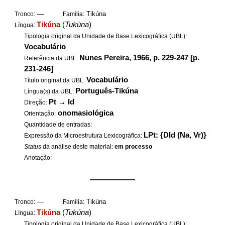
—
Tikúna
Tronco:
Família:
Tikúna
(
Tukúna
)
Língua:
Tipologia original da Unidade de Base Lexicográfica (UBL):
Vocabulário
Nunes Pereira, 1966, p. 229-247 [p.
Referência da UBL:
231-246]
Vocabulário
Título original da UBL:
Português-Tikúna
Língua(s) da UBL:
Pt
→
Id
Direção:
onomasiológica
Orientação:
Quantidade de entradas:
LPt: {DId (Na, Vr)}
Expressão da Microestrutura Lexicográfica:
Status
da análise deste material:
em processo
Anotação:
——————
—
Tikúna
Tronco:
Família:
Tikúna
(
Tukúna
)
Língua:
Tipologia original da Unidade de Base Lexicográfica (UBL):