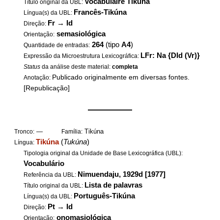
Vocabulaire Tikuna
Título original da UBL:
Francês-Tikúna
Língua(s) da UBL:
Fr
→
Id
Direção:
semasiológica
Orientação:
264
(tipo
A4
)
Quantidade de entradas:
LFr: Na {DId (Vr)}
Expressão da Microestrutura Lexicográfica:
Status
da análise deste material:
completa
Publicado originalmente em diversas fontes.
Anotação:
[Republicação]
——————
—
Tikúna
Tronco:
Família:
Tikúna
(
Tukúna
)
Língua:
Tipologia original da Unidade de Base Lexicográfica (UBL):
Vocabulário
Nimuendaju, 1929d [1977]
Referência da UBL:
Lista de palavras
Título original da UBL:
Português-Tikúna
Língua(s) da UBL:
Pt
→
Id
Direção:
onomasiológica
Orientação: