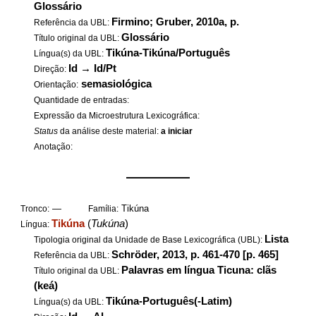
Glossário
Firmino; Gruber, 2010a, p.
Referência da UBL:
Glossário
Título original da UBL:
Tikúna-Tikúna/Português
Língua(s) da UBL:
Id
→
Id/Pt
Direção:
semasiológica
Orientação:
Quantidade de entradas:
Expressão da Microestrutura Lexicográfica:
Status
da análise deste material:
a iniciar
Anotação:
——————
—
Tikúna
Tronco:
Família:
Tikúna
(
Tukúna
)
Língua:
Lista
Tipologia original da Unidade de Base Lexicográfica (UBL):
Schröder, 2013, p. 461-470 [p. 465]
Referência da UBL:
Palavras em língua Ticuna: clãs
Título original da UBL:
(keá)
Tikúna-Português(-Latim)
Língua(s) da UBL: