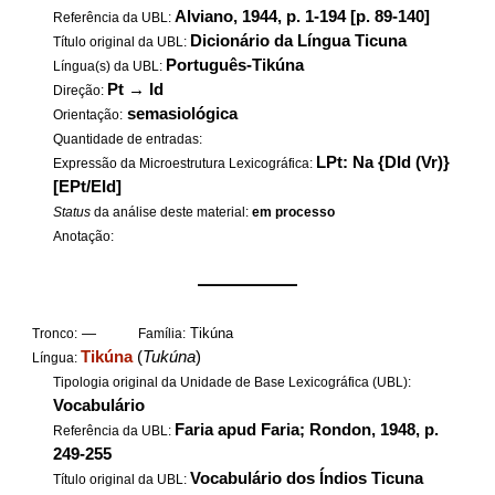
Alviano, 1944, p. 1-194 [p. 89-140]
Referência da UBL:
Dicionário da Língua Ticuna
Título original da UBL:
Português-Tikúna
Língua(s) da UBL:
Pt
→
Id
Direção:
semasiológica
Orientação:
Quantidade de entradas:
LPt: Na {DId (Vr)}
Expressão da Microestrutura Lexicográfica:
[EPt/EId]
Status
da análise deste material:
em processo
Anotação:
——————
—
Tikúna
Tronco:
Família:
Tikúna
(
Tukúna
)
Língua:
Tipologia original da Unidade de Base Lexicográfica (UBL):
Vocabulário
Faria apud Faria; Rondon, 1948, p.
Referência da UBL:
249-255
Vocabulário dos Índios Ticuna
Título original da UBL: