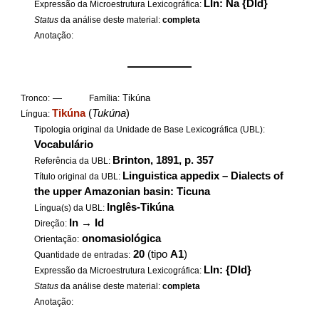
LIn: Na {DId}
Expressão da Microestrutura Lexicográfica:
Status
da análise deste material:
completa
Anotação:
——————
—
Tikúna
Tronco:
Família:
Tikúna
(
Tukúna
)
Língua:
Tipologia original da Unidade de Base Lexicográfica (UBL):
Vocabulário
Brinton, 1891, p. 357
Referência da UBL:
Linguistica appedix – Dialects of
Título original da UBL:
the upper Amazonian basin: Ticuna
Inglês-Tikúna
Língua(s) da UBL:
In
→
Id
Direção:
onomasiológica
Orientação:
20
(tipo
A1
)
Quantidade de entradas:
LIn: {DId}
Expressão da Microestrutura Lexicográfica:
Status
da análise deste material:
completa
Anotação: