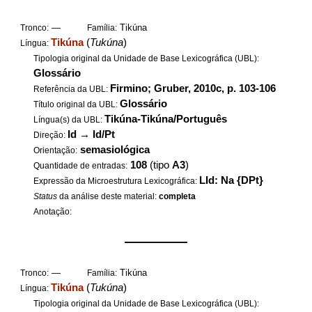
—
Tikúna
Tronco:
Família:
Tikúna
(
Tukúna
)
Língua:
Tipologia original da Unidade de Base Lexicográfica (UBL):
Glossário
Firmino; Gruber, 2010c, p. 103-106
Referência da UBL:
Glossário
Título original da UBL:
Tikúna-Tikúna/Português
Língua(s) da UBL:
Id
→
Id/Pt
Direção:
semasiológica
Orientação:
108
(tipo
A3
)
Quantidade de entradas:
LId: Na {DPt}
Expressão da Microestrutura Lexicográfica:
Status
da análise deste material:
completa
Anotação:
——————
—
Tikúna
Tronco:
Família:
Tikúna
(
Tukúna
)
Língua:
Tipologia original da Unidade de Base Lexicográfica (UBL):