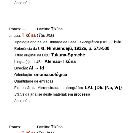
Anotação:
——————
—
Tikúna
Tronco:
Família:
Tikúna
(
Tukúna
)
Língua:
Lista
Tipologia original da Unidade de Base Lexicográfica (UBL):
Nimuendajú, 1932a, p. 573-580
Referência da UBL:
Tukuna-Sprache
Título original da UBL:
Alemão-Tikúna
Língua(s) da UBL:
Al
→
Id
Direção:
onomasiológica
Orientação:
Quantidade de entradas:
LAl: {DId (Na, Vr)}
Expressão da Microestrutura Lexicográfica:
Status
da análise deste material:
em processo
Anotação:
——————
—
Tikúna
Tronco:
Família: