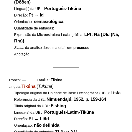
(Dôôen)
Português-Tikúna
Língua(s) da UBL:
Pt
→
Id
Direção:
semasiológica
Orientação:
Quantidade de entradas:
LPt: Na {DId (Na,
Expressão da Microestrutura Lexicográfica:
Rm)}
Status
da análise deste material:
em processo
Anotação:
——————
—
Tikúna
Tronco:
Família:
Tikúna
(
Tukúna
)
Língua:
Lista
Tipologia original da Unidade de Base Lexicográfica (UBL):
Nimuendajú, 1952, p. 159-164
Referência da UBL:
Fishing
Título original da UBL:
Português-Latim-Tikúna
Língua(s) da UBL:
Pt
→
Lt/Id
Direção:
não definida
Orientação:
11
(tipo
A1
)