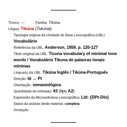
——————
—
Tikúna
Tronco:
Família:
Tikúna
(
Tukúna
)
Língua:
Tipologia original da Unidade de Base Lexicográfica (UBL):
Vocabulário
Anderson, 1959, p. 120-127
Referência da UBL:
Ticuna vocabulary of minimal tone
Título original da UBL:
words / Vocabulário Tikuna de palavras tonais
mínimas
Tikúna Inglês / Tikúna-Português
Língua(s) da UBL:
Id
→
Pt
Direção:
semasiológica
Orientação:
43
(tipo
A2
)
Quantidade de entradas:
LId: {DPt-DIn}
Expressão da Microestrutura Lexicográfica:
Status
da análise deste material:
completa
Anotação:
——————