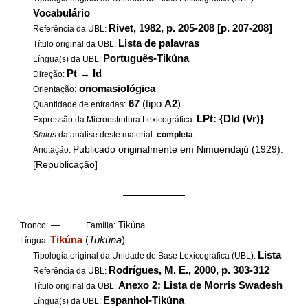
Vocabulário
Rivet, 1982, p. 205-208 [p. 207-208]
Referência da UBL:
Lista de palavras
Título original da UBL:
Português-Tikúna
Língua(s) da UBL:
Pt
→
Id
Direção:
onomasiológica
Orientação:
67
(tipo
A2
)
Quantidade de entradas:
LPt: {DId (Vr)}
Expressão da Microestrutura Lexicográfica:
Status
da análise deste material:
completa
Publicado originalmente em Nimuendajú (1929).
Anotação:
[Republicação]
——————
—
Tikúna
Tronco:
Família:
Tikúna
(
Tukúna
)
Língua:
Lista
Tipologia original da Unidade de Base Lexicográfica (UBL):
Rodrígues, M. E., 2000, p. 303-312
Referência da UBL:
Anexo 2: Lista de Morris Swadesh
Título original da UBL:
Espanhol-Tikúna
Língua(s) da UBL: