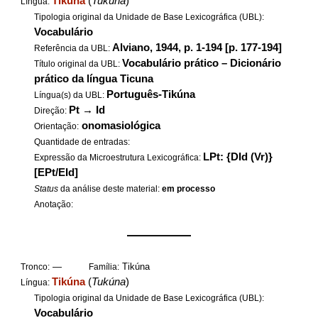
Tikúna
(
Tukúna
)
Língua:
Tipologia original da Unidade de Base Lexicográfica (UBL):
Vocabulário
Alviano, 1944, p. 1-194 [p. 177-194]
Referência da UBL:
Vocabulário prático – Dicionário
Título original da UBL:
prático da língua Ticuna
Português-Tikúna
Língua(s) da UBL:
Pt
→
Id
Direção:
onomasiológica
Orientação:
Quantidade de entradas:
LPt: {DId (Vr)}
Expressão da Microestrutura Lexicográfica:
[EPt/EId]
Status
da análise deste material:
em processo
Anotação:
——————
—
Tikúna
Tronco:
Família:
Tikúna
(
Tukúna
)
Língua:
Tipologia original da Unidade de Base Lexicográfica (UBL):
Vocabulário