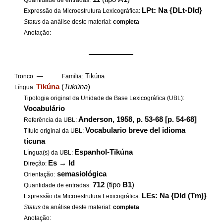
Quantidade de entradas:
LPt: Na {DLt-DId}
Expressão da Microestrutura Lexicográfica:
Status
da análise deste material:
completa
Anotação:
——————
—
Tikúna
Tronco:
Família:
Tikúna
(
Tukúna
)
Língua:
Tipologia original da Unidade de Base Lexicográfica (UBL):
Vocabulário
Anderson, 1958, p. 53-68 [p. 54-68]
Referência da UBL:
Vocabulario breve del idioma
Título original da UBL:
ticuna
Espanhol-Tikúna
Língua(s) da UBL:
Es
→
Id
Direção:
semasiológica
Orientação:
712
(tipo
B1
)
Quantidade de entradas:
LEs: Na {DId (Tm)}
Expressão da Microestrutura Lexicográfica:
Status
da análise deste material:
completa
Anotação: