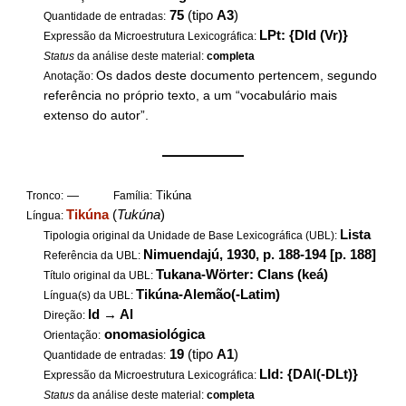
75
(tipo
A3
)
Quantidade de entradas:
LPt: {DId (Vr)}
Expressão da Microestrutura Lexicográfica:
Status
da análise deste material:
completa
Os dados deste documento pertencem, segundo
Anotação:
referência no próprio texto, a um “vocabulário mais
extenso do autor”.
——————
—
Tikúna
Tronco:
Família:
Tikúna
(
Tukúna
)
Língua:
Lista
Tipologia original da Unidade de Base Lexicográfica (UBL):
Nimuendajú, 1930, p. 188-194 [p. 188]
Referência da UBL:
Tukana-Wörter: Clans (keá)
Título original da UBL:
Tikúna-Alemão(-Latim)
Língua(s) da UBL:
Id
→
Al
Direção:
onomasiológica
Orientação:
19
(tipo
A1
)
Quantidade de entradas:
LId: {DAl(-DLt)}
Expressão da Microestrutura Lexicográfica:
Status
da análise deste material:
completa