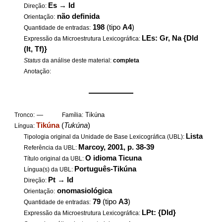
Es
→
Id
Direção:
não definida
Orientação:
198
(tipo
A4
)
Quantidade de entradas:
LEs: Gr, Na {DId
Expressão da Microestrutura Lexicográfica:
(It, Tf)}
Status
da análise deste material:
completa
Anotação:
——————
—
Tikúna
Tronco:
Família:
Tikúna
(
Tukúna
)
Língua:
Lista
Tipologia original da Unidade de Base Lexicográfica (UBL):
Marcoy, 2001, p. 38-39
Referência da UBL:
O idioma Ticuna
Título original da UBL:
Português-Tikúna
Língua(s) da UBL:
Pt
→
Id
Direção:
onomasiológica
Orientação:
79
(tipo
A3
)
Quantidade de entradas:
LPt: {DId}
Expressão da Microestrutura Lexicográfica: