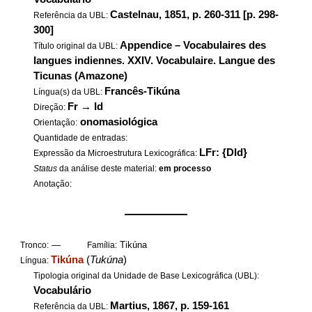
Castelnau, 1851, p. 260-311 [p. 298-
Referência da UBL:
300]
Appendice – Vocabulaires des
Título original da UBL:
langues indiennes. XXIV. Vocabulaire. Langue des
Ticunas (Amazone)
Francês-Tikúna
Língua(s) da UBL:
Fr
→
Id
Direção:
onomasiológica
Orientação:
Quantidade de entradas:
LFr: {DId}
Expressão da Microestrutura Lexicográfica:
Status
da análise deste material:
em processo
Anotação:
——————
—
Tikúna
Tronco:
Família:
Tikúna
(
Tukúna
)
Língua:
Tipologia original da Unidade de Base Lexicográfica (UBL):
Vocabulário
Martius, 1867, p. 159-161
Referência da UBL: