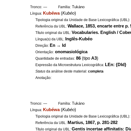
—
Tukáno
Tronco:
Família:
Kubéwa
(
Kubéo
)
Língua:
Tipologia original da Unidade de Base Lexicográfica (UBL)
Wallace, 1853, encarte entre p.
Referência da UBL:
Vocabularies. English / Cobe
Título original da UBL:
Inglês-Kubéo
Língua(s) da UBL:
En
→
Id
Direção:
onomasiológica
Orientação:
86
(tipo
A3
)
Quantidade de entradas:
LEn: {DId}
Expressão da Microestrutura Lexicográfica:
Status
da análise deste material:
completa
Anotação:
—
Tukáno
Tronco:
Família:
Kubéwa
(
Kubéo
)
Língua:
Tipologia original da Unidade de Base Lexicográfica (UBL)
Martius, 1867, p. 281-282
Referência da UBL:
Gentis incertae affinitatis: D
Título original da UBL: