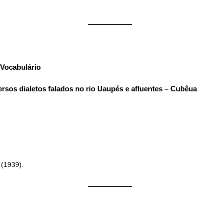
——————
Vocabulário
:
rsos dialetos falados no rio Uaupés e afluentes – Cubêua
 (1939).
——————