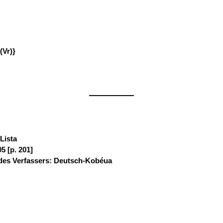
(Vr)}
——————
Lista
:
5 [p. 201]
es Verfassers: Deutsch-Kobéua