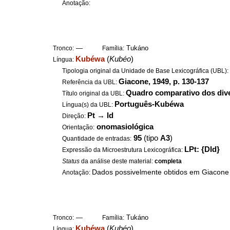
Anotação:
—
Tukáno
Tronco:
Família:
Kubéwa
(
Kubéo
)
Língua:
Tipologia original da Unidade de Base Lexicográfica (UBL)
Giacone, 1949, p. 130-137
Referência da UBL:
Quadro comparativo dos dive
Título original da UBL:
Português-Kubéwa
Língua(s) da UBL:
Pt
→
Id
Direção:
onomasiológica
Orientação:
95
(tipo
A3
)
Quantidade de entradas:
LPt: {DId}
Expressão da Microestrutura Lexicográfica:
Status
da análise deste material:
completa
Dados possivelmente obtidos em Giacone
Anotação:
—
Tukáno
Tronco:
Família:
Kubéwa
(
Kubéo
)
Língua: