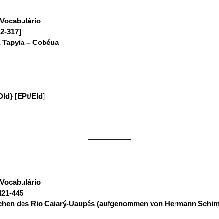
Vocabulário
:
02-317]
á Tapyia – Cobéua
DId} [EPt/EId]
——————
Vocabulário
:
421-445
chen des Rio Caiarý-Uaupés (aufgenommen von Hermann Schimidt