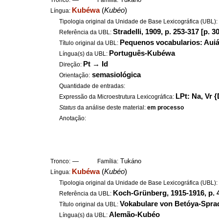
Tronco:
Família:
Kubéwa
(
Kubéo
)
Língua:
Tipologia original da Unidade de Base Lexicográfica (UBL)
Stradelli, 1909, p. 253-317 [p. 3
Referência da UBL:
Pequenos vocabularios: Aui
Título original da UBL:
Português-Kubéwa
Língua(s) da UBL:
Pt
→
Id
Direção:
semasiológica
Orientação:
Quantidade de entradas:
LPt: Na, Vr {
Expressão da Microestrutura Lexicográfica:
Status
da análise deste material:
em processo
Anotação:
—
Tukáno
Tronco:
Família:
Kubéwa
(
Kubéo
)
Língua:
Tipologia original da Unidade de Base Lexicográfica (UBL)
Koch-Grünberg, 1915-1916, p. 
Referência da UBL:
Vokabulare von Betóya-Spra
Título original da UBL:
Alemão-Kubéo
Língua(s) da UBL: