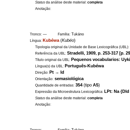
Status
da análise deste material:
completa
Anotação:
—
Tukáno
Tronco:
Família:
Kubéwa
(
Kubéo
)
Língua:
Tipologia original da Unidade de Base Lexicográfica (UBL)
Stradelli, 1909, p. 253-317 [p. 2
Referência da UBL:
Pequenos vocabularios: Uyk
Título original da UBL:
Português-Kubéwa
Língua(s) da UBL:
Pt
→
Id
Direção:
semasiológica
Orientação:
354
(tipo
A5
)
Quantidade de entradas:
LPt: Na {DId 
Expressão da Microestrutura Lexicográfica:
Status
da análise deste material:
completa
Anotação:
—
Tukáno