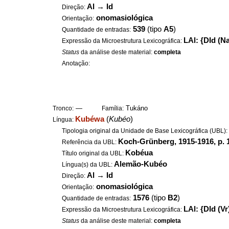
Al
→
Id
Direção:
onomasiológica
Orientação:
539
(tipo
A5
)
Quantidade de entradas:
LAl: {DId (Na
Expressão da Microestrutura Lexicográfica:
Status
da análise deste material:
completa
Anotação:
—
Tukáno
Tronco:
Família:
Kubéwa
(
Kubéo
)
Língua:
Tipologia original da Unidade de Base Lexicográfica (UBL)
Koch-Grünberg, 1915-1916, p. 
Referência da UBL:
Kobéua
Título original da UBL:
Alemão-Kubéo
Língua(s) da UBL:
Al
→
Id
Direção:
onomasiológica
Orientação:
1576
(tipo
B2
)
Quantidade de entradas:
LAl: {DId (Vr
Expressão da Microestrutura Lexicográfica:
Status
da análise deste material:
completa