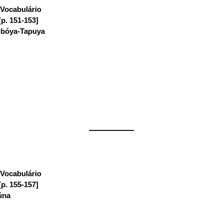
Vocabulário
:
[p. 151-153]
ibóya-Tapuya
——————
Vocabulário
:
[p. 155-157]
úna