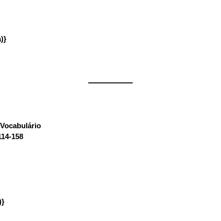
)}
——————
Vocabulário
:
114-158
)}