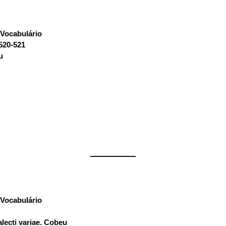
Vocabulário
:
 520-521
u
——————
Vocabulário
:
ialecti variae. Cobeu