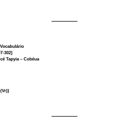
——————
Vocabulário
:
97-302]
icé Tapyia – Cobéua
(Vr)}
——————