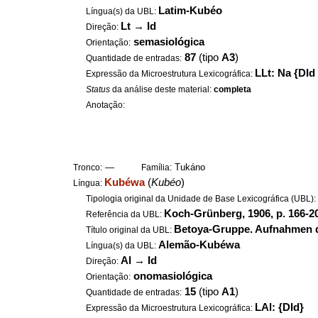
Latim-Kubéo
Língua(s) da UBL:
Lt
→
Id
Direção:
semasiológica
Orientação:
87
(tipo
A3
)
Quantidade de entradas:
LLt: Na {DId 
Expressão da Microestrutura Lexicográfica:
Status
da análise deste material:
completa
Anotação:
—
Tukáno
Tronco:
Família:
Kubéwa
(
Kubéo
)
Língua:
Tipologia original da Unidade de Base Lexicográfica (UBL)
Koch-Grünberg, 1906, p. 166-20
Referência da UBL:
Betoya-Gruppe. Aufnahmen d
Título original da UBL:
Alemão-Kubéwa
Língua(s) da UBL:
Al
→
Id
Direção:
onomasiológica
Orientação:
15
(tipo
A1
)
Quantidade de entradas:
LAl: {DId}
Expressão da Microestrutura Lexicográfica: