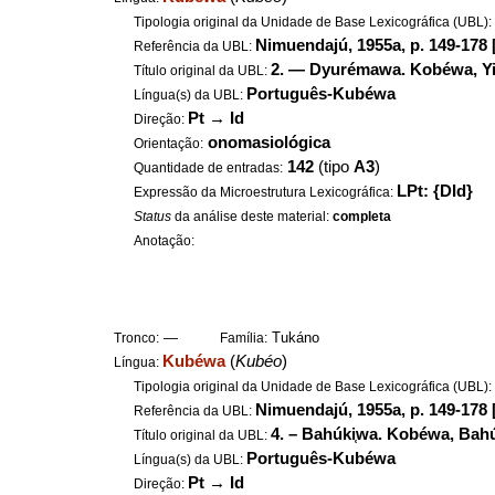
Tipologia original da Unidade de Base Lexicográfica (UBL)
Nimuendajú, 1955a, p. 149-178 
Referência da UBL:
2. — Dyurémawa. Kobéwa, Y
Título original da UBL:
Português-Kubéwa
Língua(s) da UBL:
Pt
→
Id
Direção:
onomasiológica
Orientação:
142
(tipo
A3
)
Quantidade de entradas:
LPt: {DId}
Expressão da Microestrutura Lexicográfica:
Status
da análise deste material:
completa
Anotação:
—
Tukáno
Tronco:
Família:
Kubéwa
(
Kubéo
)
Língua:
Tipologia original da Unidade de Base Lexicográfica (UBL)
Nimuendajú, 1955a, p. 149-178 
Referência da UBL:
4. – Bahúki
wa. Kobéwa, Bah
Título original da UBL:
Português-Kubéwa
Língua(s) da UBL:
Pt
→
Id
Direção: