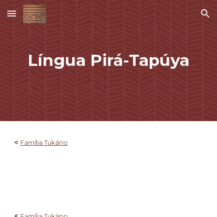
Skip to main content
Skip to navigation
Língua
Pirá-Tapúya
<
Família Tukáno
<
Família Tukáno