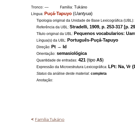
—
Tukáno
Tronco:
Família:
Puçá-Tapuyo
(
Uantyua
)
Língua:
Tipologia original da Unidade de Base Lexicográfica (UBL)
Stradelli, 1909, p. 253-317 [p. 2
Referência da UBL:
Pequenos vocabularios: Uan
Título original da UBL:
Português-Puçá-Tapuyo
Língua(s) da UBL:
Pt
→
Id
Direção:
semasiológica
Orientação:
421
(tipo
A5
)
Quantidade de entradas:
LPt: Na, Vr {
Expressão da Microestrutura Lexicográfica:
Status
da análise deste material:
completa
Anotação:
<
Família Tukáno