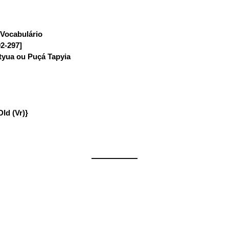
Vocabulário
:
92-297]
tyua ou Puçá Tapyia
DId (Vr)}
——————