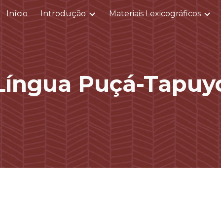
Início
Introdução
Materiais Lexicográficos
ip to main content
Skip to navigat
Língua
Puçá-Tapuy