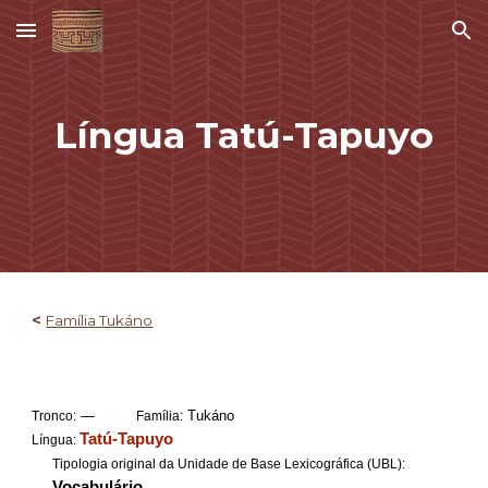
Skip to main content
Skip to navigation
Língua
Tatú-Tapuyo
<
Família Tukáno
—
Tukáno
Tronco:
Família:
Tatú-Tapuyo
Língua:
Tipologia original da Unidade de Base Lexicográfica (UBL):
Vocabulário