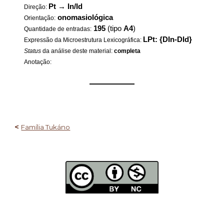
Pt
→
In/Id
Direção:
onomasiológica
Orientação:
195
(tipo
A4
)
Quantidade de entradas:
LPt: {DIn-DId}
Expressão da Microestrutura Lexicográfica:
Status
da análise deste material:
completa
Anotação:
——————
<
Família Tukáno