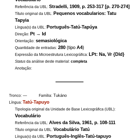
Stradelli, 1909, p. 253-317 [p. 270-274]
Referência da UBL:
Pequenos vocabularios: Tatu
Título original da UBL:
Tapyia
Português-Tatú-Tapúya
Língua(s) da UBL:
Pt
→
Id
Direção:
semasiológica
Orientação:
280
(tipo
A4
)
Quantidade de entradas:
LPt: Na, Vr {DId}
Expressão da Microestrutura Lexicográfica:
Status
da análise deste material:
completa
Anotação:
——————
—
Tukáno
Tronco:
Família:
Tatú-Tapuyo
Língua:
Tipologia original da Unidade de Base Lexicográfica (UBL):
Vocabulário
Alves da Silva, 1961, p. 108-111
Referência da UBL:
Vocabulário Tatú
Título original da UBL:
Português-Inglês-Tatú-tapuyo
Língua(s) da UBL: