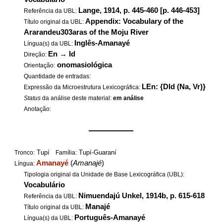
Lange, 1914, p. 445-460 [p. 446-453]
Referência da UBL:
Appendix: Vocabulary of the
Título original da UBL:
Ararandeu303aras of the Moju River
Inglês-Amanayé
Língua(s) da UBL:
En
→
Id
Direção:
onomasiológica
Orientação:
Quantidade de entradas:
LEn: {DId (Na, Vr)}
Expressão da Microestrutura Lexicográfica:
Status
da análise deste material:
em análise
Anotação:
——————
Tupí
Tupí-Guaraní
Tronco:
Família:
Amanayé
(
Amanajé
)
Língua:
Tipologia original da Unidade de Base Lexicográfica (UBL):
Vocabulário
Nimuendajú Unkel, 1914b, p. 615-618
Referência da UBL:
Manajé
Título original da UBL:
Português-Amanayé
Língua(s) da UBL: