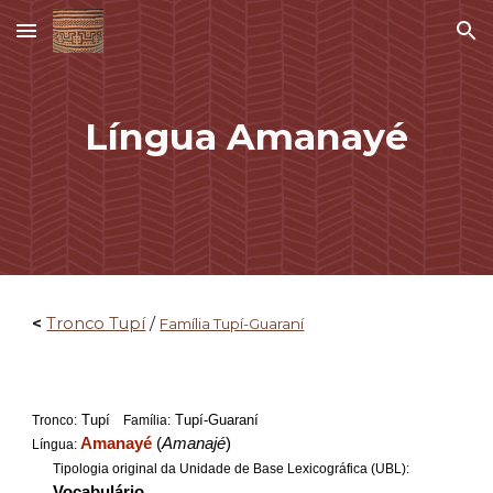
Skip to main content
Skip to navigation
Língua Amanayé
<
Tronco Tupí
/
Família Tupí-Guaraní
Tupí
Tupí-Guaraní
Tronco:
Família:
Amanayé
(
Amanajé
)
Língua:
Tipologia original da Unidade de Base Lexicográfica (UBL):
Vocabulário