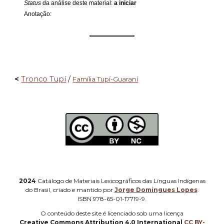
Status
da análise deste material:
a iniciar
Anotação:
——————
<
Tronco Tupí
/
Família Tupí-Guaraní
2024
Catálogo de Materiais Lexicográficos das Línguas Indígenas
do Brasil, criado e mantido por
Jorge Domingues Lopes
.
ISBN 978-65-01-17719-9.
O
conteúdo deste site é licenciado sob uma licença
Creative Commons Attribution 4.0 International
CC BY-