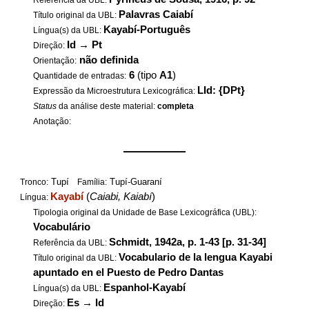
Referência da UBL:
Palavras Caiabí
Título original da UBL:
Kayabí-Português
Língua(s) da UBL:
Id
→
Pt
Direção:
não definida
Orientação:
6
(tipo
A1
)
Quantidade de entradas:
LId: {DPt}
Expressão da Microestrutura Lexicográfica:
Status
da análise deste material:
completa
Anotação:
——————
Tupí
Tupí-Guaraní
Tronco:
Família:
Kayabí
(
Caiabi, Kaiabí
)
Língua:
Tipologia original da Unidade de Base Lexicográfica (UBL):
Vocabulário
Schmidt, 1942a, p. 1-43 [p. 31-34]
Referência da UBL:
Vocabulario de la lengua Kayabi
Título original da UBL:
apuntado en el Puesto de Pedro Dantas
Espanhol-Kayabí
Língua(s) da UBL:
Es
→
Id
Direção: