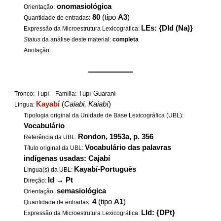
onomasiológica
Orientação:
80
(tipo
A3
)
Quantidade de entradas:
LEs: {DId (Na)}
Expressão da Microestrutura Lexicográfica:
Status
da análise deste material:
completa
Anotação:
——————
Tupí
Tupí-Guaraní
Tronco:
Família:
Kayabí
(
Caiabi, Kaiabí
)
Língua:
Tipologia original da Unidade de Base Lexicográfica (UBL):
Vocabulário
Rondon, 1953a, p. 356
Referência da UBL:
Vocabulário das palavras
Título original da UBL:
indígenas usadas: Cajabí
Kayabí-Português
Língua(s) da UBL:
Id
→
Pt
Direção:
semasiológica
Orientação:
4
(tipo
A1
)
Quantidade de entradas:
LId: {DPt}
Expressão da Microestrutura Lexicográfica: