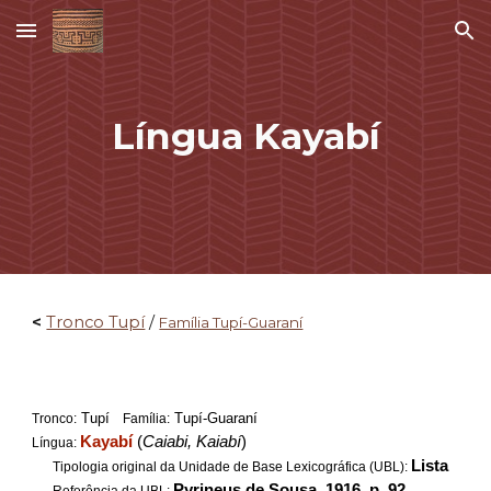
Skip to main content
Skip to navigation
Língua Kayabí
<
Tronco Tupí
/
Família Tupí-Guaraní
Tupí
Tupí-Guaraní
Tronco:
Família:
Kayabí
(
Caiabi, Kaiabí
)
Língua:
Lista
Tipologia original da Unidade de Base Lexicográfica (UBL):
Pyrineus de Sousa, 1916, p. 92