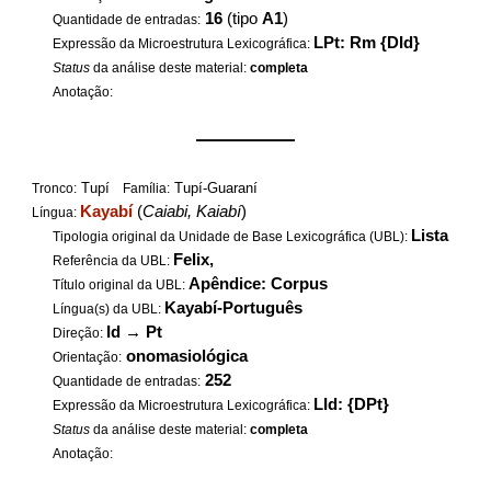
16
(tipo
A1
)
Quantidade de entradas:
LPt: Rm {DId}
Expressão da Microestrutura Lexicográfica:
Status
da análise deste material:
completa
Anotação:
——————
Tupí
Tupí-Guaraní
Tronco:
Família:
Kayabí
(
Caiabi, Kaiabí
)
Língua:
Lista
Tipologia original da Unidade de Base Lexicográfica (UBL):
Felix,
Referência da UBL:
Apêndice: Corpus
Título original da UBL:
Kayabí-Português
Língua(s) da UBL:
Id
→
Pt
Direção:
onomasiológica
Orientação:
252
Quantidade de entradas:
LId: {DPt}
Expressão da Microestrutura Lexicográfica:
Status
da análise deste material:
completa
Anotação: