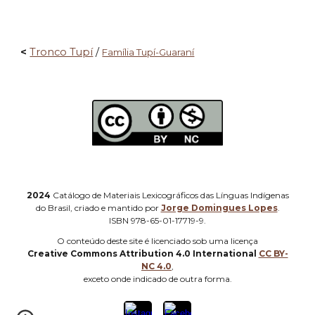
<
Tronco Tupí
/
Família Tupí-Guaraní
2024
Catálogo de Materiais Lexicográficos das Línguas Indígenas
do Brasil, criado e mantido por
Jorge Domingues Lopes
.
ISBN 978-65-01-17719-9.
O
conteúdo deste site é licenciado sob uma licença
Creative Commons Attribution 4.0 International
CC BY-
NC 4.0
,
e
xceto onde indicado de outra forma
.