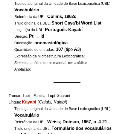
Tipologia original da Unidade de Base Lexicográfica (UBL):
Vocabulário
Collins, 1962c
Referência da UBL:
Short Caya’bi Word List
Título original da UBL:
Português-Kayabí
Língua(s) da UBL:
Pt
→
Id
Direção:
onomasiológica
Orientação:
107
(tipo
A3
)
Quantidade de entradas:
Expressão da Microestrutura Lexicográfica:
Status
da análise deste material:
em análise
Anotação:
——————
Tupí
Tupí-Guaraní
Tronco:
Família:
Kayabí
(
Caiabi, Kaiabí
)
Língua:
Tipologia original da Unidade de Base Lexicográfica (UBL):
Vocabulário
Weiss; Dobson, 1967, p. 4-21
Referência da UBL:
Formulário dos vocabulários
Título original da UBL: