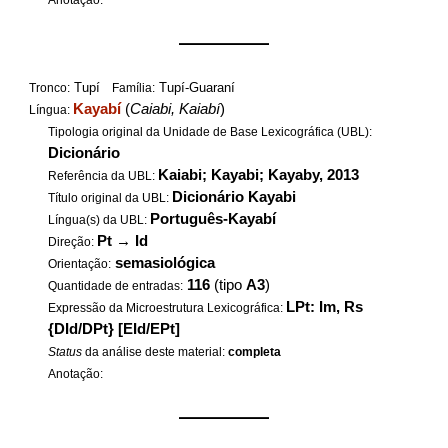
Anotação:
——————
Tupí
Tupí-Guaraní
Tronco:
Família:
Kayabí
(
Caiabi, Kaiabí
)
Língua:
Tipologia original da Unidade de Base Lexicográfica (UBL):
Dicionário
Kaiabi; Kayabi; Kayaby, 2013
Referência da UBL:
Dicionário Kayabi
Título original da UBL:
Português-Kayabí
Língua(s) da UBL:
Pt
→
Id
Direção:
semasiológica
Orientação:
116
(tipo
A3
)
Quantidade de entradas:
LPt: Im, Rs
Expressão da Microestrutura Lexicográfica:
{DId/DPt} [EId/EPt]
Status
da análise deste material:
completa
Anotação:
——————