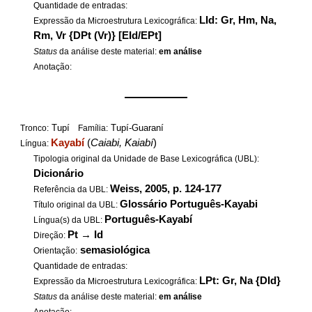
Quantidade de entradas:
LId: Gr, Hm, Na,
Expressão da Microestrutura Lexicográfica:
Rm, Vr {DPt (Vr)} [EId/EPt]
Status
da análise deste material:
em análise
Anotação:
——————
Tupí
Tupí-Guaraní
Tronco:
Família:
Kayabí
(
Caiabi, Kaiabí
)
Língua:
Tipologia original da Unidade de Base Lexicográfica (UBL):
Dicionário
Weiss, 2005, p. 124-177
Referência da UBL:
Glossário Português-Kayabi
Título original da UBL:
Português-Kayabí
Língua(s) da UBL:
Pt
→
Id
Direção:
semasiológica
Orientação:
Quantidade de entradas:
LPt: Gr, Na {DId}
Expressão da Microestrutura Lexicográfica:
Status
da análise deste material:
em análise