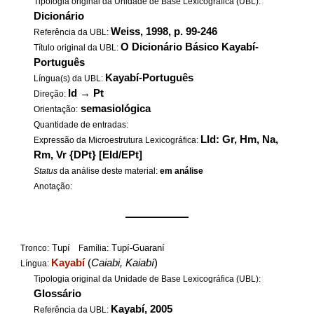
Tipologia original da Unidade de Base Lexicográfica (UBL):
Dicionário
Weiss, 1998, p. 99-246
Referência da UBL:
O Dicionário Básico Kayabí-
Título original da UBL:
Português
Kayabí-Português
Língua(s) da UBL:
Id
→
Pt
Direção:
semasiológica
Orientação:
Quantidade de entradas:
LId: Gr, Hm, Na,
Expressão da Microestrutura Lexicográfica:
Rm, Vr {DPt} [EId/EPt]
Status
da análise deste material:
em análise
Anotação:
——————
Tupí
Tupí-Guaraní
Tronco:
Família:
Kayabí
(
Caiabi, Kaiabí
)
Língua:
Tipologia original da Unidade de Base Lexicográfica (UBL):
Glossário
Kayabí, 2005
Referência da UBL: