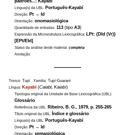
padrões...: Kayabí
Português-Kayabí
Língua(s) da UBL:
Pt
→
Id
Direção:
onomasiológica
Orientação:
113
(tipo
A3
)
Quantidade de entradas:
LPt: {DId (Vr)}
Expressão da Microestrutura Lexicográfica:
[EPt/EId]
Status
da análise deste material:
completa
Anotação:
——————
Tupí
Tupí-Guaraní
Tronco:
Família:
Kayabí
(
Caiabi, Kaiabí
)
Língua:
Tipologia original da Unidade de Base Lexicográfica (UBL):
Glossário
Ribeiro, B. G., 1979, p. 255-265
Referência da UBL:
Índice e glossário
Título original da UBL:
Português-Kayabí
Língua(s) da UBL:
Pt
→
Id
Direção:
semasiológica
Orientação: