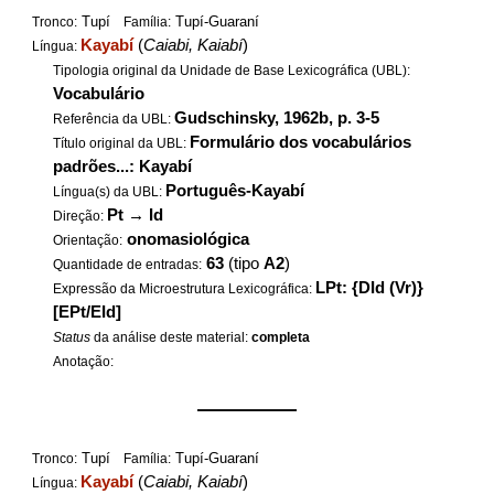
Tupí
Tupí-Guaraní
Tronco:
Família:
Kayabí
(
Caiabi, Kaiabí
)
Língua:
Tipologia original da Unidade de Base Lexicográfica (UBL):
Vocabulário
Gudschinsky, 1962b, p. 3-5
Referência da UBL:
Formulário dos vocabulários
Título original da UBL:
padrões...: Kayabí
Português-Kayabí
Língua(s) da UBL:
Pt
→
Id
Direção:
onomasiológica
Orientação:
63
(tipo
A2
)
Quantidade de entradas:
LPt: {DId (Vr)}
Expressão da Microestrutura Lexicográfica:
[EPt/EId]
Status
da análise deste material:
completa
Anotação:
——————
Tupí
Tupí-Guaraní
Tronco:
Família:
Kayabí
(
Caiabi, Kaiabí
)
Língua: