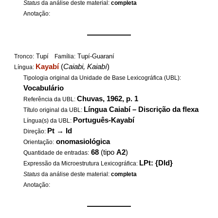
Status
da análise deste material:
completa
Anotação:
——————
Tupí
Tupí-Guaraní
Tronco:
Família:
Kayabí
(
Caiabi, Kaiabí
)
Língua:
Tipologia original da Unidade de Base Lexicográfica (UBL):
Vocabulário
Chuvas, 1962, p. 1
Referência da UBL:
Língua Caiabí – Discrição da flexa
Título original da UBL:
Português-Kayabí
Língua(s) da UBL:
Pt
→
Id
Direção:
onomasiológica
Orientação:
68
(tipo
A2
)
Quantidade de entradas:
LPt: {DId}
Expressão da Microestrutura Lexicográfica:
Status
da análise deste material:
completa
Anotação:
——————