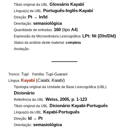
Glossário Kayabí
Título original da UBL:
Português-Inglês-Kayabí
Língua(s) da UBL:
Pt
→
In/Id
Direção:
semasiológica
Orientação:
160
(tipo
A4
)
Quantidade de entradas:
LPt: Nt {DIn/DId}
Expressão da Microestrutura Lexicográfica:
Status
da análise deste material:
completa
Anotação:
——————
Tupí
Tupí-Guaraní
Tronco:
Família:
Kayabí
(
Caiabi, Kaiabí
)
Língua:
Tipologia original da Unidade de Base Lexicográfica (UBL):
Dicionário
Weiss, 2005, p. 1-123
Referência da UBL:
Dicionário Kayabi-Português
Título original da UBL:
Kayabí-Português
Língua(s) da UBL:
Id
→
Pt
Direção:
semasiológica
Orientação: