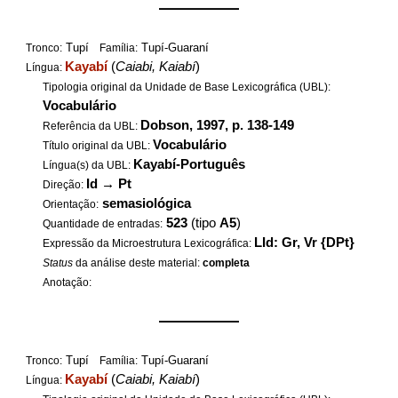
——————
Tupí
Tupí-Guaraní
Tronco:
Família:
Kayabí
(
Caiabi, Kaiabí
)
Língua:
Tipologia original da Unidade de Base Lexicográfica (UBL):
Vocabulário
Dobson, 1997, p. 138-149
Referência da UBL:
Vocabulário
Título original da UBL:
Kayabí-Português
Língua(s) da UBL:
Id
→
Pt
Direção:
semasiológica
Orientação:
523
(tipo
A5
)
Quantidade de entradas:
LId: Gr, Vr {DPt}
Expressão da Microestrutura Lexicográfica:
Status
da análise deste material:
completa
Anotação:
——————
Tupí
Tupí-Guaraní
Tronco:
Família:
Kayabí
(
Caiabi, Kaiabí
)
Língua: