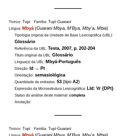
——————
Tupí
Tupí-Guaraní
Tronco:
Família:
Mbyá
(
Guarani Mbya, M'Bya, Mby'a, Mbia
)
Língua:
Tipologia original da Unidade de Base Lexicográfica (UBL):
Glossário
Testa, 2007, p. 202-204
Referência da UBL:
Glossário
Título original da UBL:
Mbyá-Português
Língua(s) da UBL:
Id
→
Pt
Direção:
semasiológica
Orientação:
53
(tipo
A2
)
Quantidade de entradas:
LId: Vr {DPt}
Expressão da Microestrutura Lexicográfica:
Status
da análise deste material:
completa
Anotação:
——————
Tupí
Tupí-Guaraní
Tronco:
Família:
Mbyá
(
Guarani Mbya, M'Bya, Mby'a, Mbia
)
Língua: