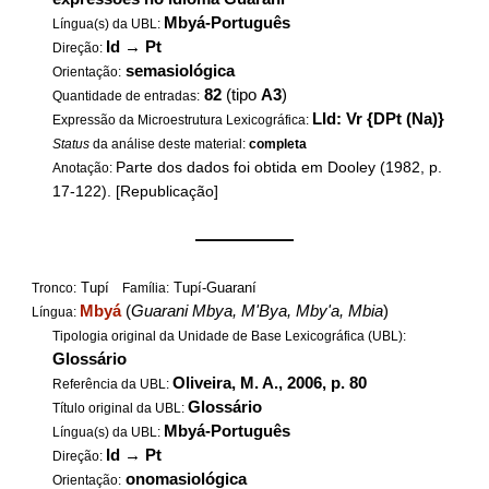
Mbyá-Português
Língua(s) da UBL:
Id
→
Pt
Direção:
semasiológica
Orientação:
82
(tipo
A3
)
Quantidade de entradas:
LId: Vr {DPt (Na)}
Expressão da Microestrutura Lexicográfica:
Status
da análise deste material:
completa
Parte dos dados foi obtida em Dooley (1982, p.
Anotação:
17-122). [Republicação]
——————
Tupí
Tupí-Guaraní
Tronco:
Família:
Mbyá
(
Guarani Mbya, M'Bya, Mby'a, Mbia
)
Língua:
Tipologia original da Unidade de Base Lexicográfica (UBL):
Glossário
Oliveira, M. A., 2006, p. 80
Referência da UBL:
Glossário
Título original da UBL:
Mbyá-Português
Língua(s) da UBL:
Id
→
Pt
Direção:
onomasiológica
Orientação: