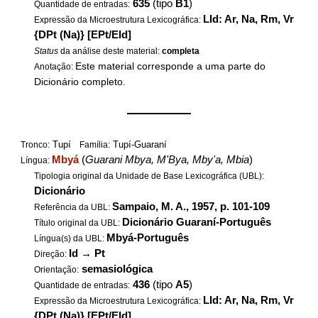
635
(tipo
B1
)
Quantidade de entradas:
LId: Ar, Na, Rm, Vr
Expressão da Microestrutura Lexicográfica:
{DPt (Na)} [EPt/EId]
Status
da análise deste material:
completa
Este material corresponde a uma parte do
Anotação:
Dicionário completo.
——————
Tupí
Tupí-Guaraní
Tronco:
Família:
Mbyá
(
Guarani Mbya, M'Bya, Mby'a, Mbia
)
Língua:
Tipologia original da Unidade de Base Lexicográfica (UBL):
Dicionário
Sampaio, M. A., 1957, p. 101-109
Referência da UBL:
Dicionário Guaraní-Português
Título original da UBL:
Mbyá-Português
Língua(s) da UBL:
Id
→
Pt
Direção:
semasiológica
Orientação:
436
(tipo
A5
)
Quantidade de entradas:
LId: Ar, Na, Rm, Vr
Expressão da Microestrutura Lexicográfica:
{DPt (Na)} [EPt/EId]