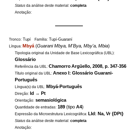
Status
da análise deste material:
completa
Anotação:
——————
Tupí
Tupí-Guaraní
Tronco:
Família:
Mbyá
(
Guarani Mbya, M'Bya, Mby'a, Mbia
)
Língua:
Tipologia original da Unidade de Base Lexicográfica (UBL):
Glossário
Chamorro Argüello, 2008, p. 347-356
Referência da UBL:
Anexo I: Glossário Guarani-
Título original da UBL:
Português
Mbyá-Português
Língua(s) da UBL:
Id
→
Pt
Direção:
semasiológica
Orientação:
189
(tipo
A4
)
Quantidade de entradas:
LId: Na, Vr {DPt}
Expressão da Microestrutura Lexicográfica:
Status
da análise deste material:
completa
Anotação: