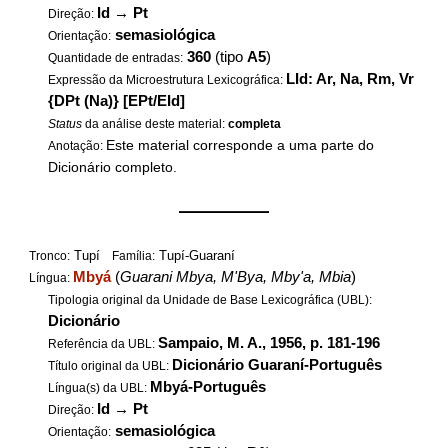
Id
→
Pt
Direção:
semasiológica
Orientação:
360
(tipo
A5
)
Quantidade de entradas:
LId: Ar, Na, Rm, Vr
Expressão da Microestrutura Lexicográfica:
{DPt (Na)} [EPt/EId]
Status
da análise deste material:
completa
Este material corresponde a uma parte do
Anotação:
Dicionário completo.
——————
Tupí
Tupí-Guaraní
Tronco:
Família:
Mbyá
(
Guarani Mbya, M'Bya, Mby'a, Mbia
)
Língua:
Tipologia original da Unidade de Base Lexicográfica (UBL):
Dicionário
Sampaio, M. A., 1956, p. 181-196
Referência da UBL:
Dicionário Guaraní-Português
Título original da UBL:
Mbyá-Português
Língua(s) da UBL:
Id
→
Pt
Direção:
semasiológica
Orientação: