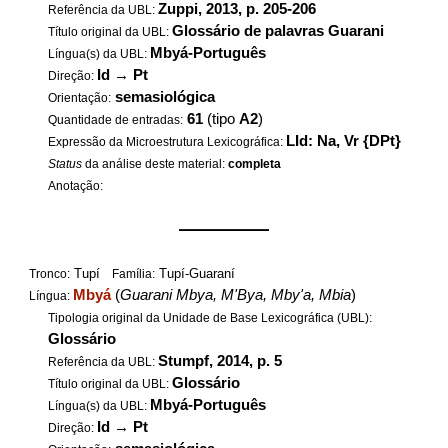
Zuppi, 2013, p. 205-206
Referência da UBL:
Glossário de palavras Guarani
Título original da UBL:
Mbyá-Português
Língua(s) da UBL:
Id
→
Pt
Direção:
semasiológica
Orientação:
61
(tipo
A2
)
Quantidade de entradas:
LId: Na, Vr {DPt}
Expressão da Microestrutura Lexicográfica:
Status
da análise deste material:
completa
Anotação:
——————
Tupí
Tupí-Guaraní
Tronco:
Família:
Mbyá
(
Guarani Mbya, M'Bya, Mby'a, Mbia
)
Língua:
Tipologia original da Unidade de Base Lexicográfica (UBL):
Glossário
Stumpf, 2014, p. 5
Referência da UBL:
Glossário
Título original da UBL:
Mbyá-Português
Língua(s) da UBL:
Id
→
Pt
Direção: