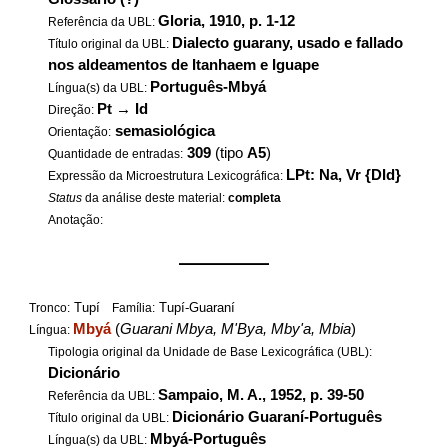
Gloria, 1910, p. 1-12
Referência da UBL:
Dialecto guarany, usado e fallado
Título original da UBL:
nos aldeamentos de Itanhaem e Iguape
Português-Mbyá
Língua(s) da UBL:
Pt
→
Id
Direção:
semasiológica
Orientação:
309
(tipo
A5
)
Quantidade de entradas:
LPt: Na, Vr {DId}
Expressão da Microestrutura Lexicográfica:
Status
da análise deste material:
completa
Anotação:
——————
Tupí
Tupí-Guaraní
Tronco:
Família:
Mbyá
(
Guarani Mbya, M'Bya, Mby'a, Mbia
)
Língua:
Tipologia original da Unidade de Base Lexicográfica (UBL):
Dicionário
Sampaio, M. A., 1952, p. 39-50
Referência da UBL:
Dicionário Guaraní-Português
Título original da UBL:
Mbyá-Português
Língua(s) da UBL: