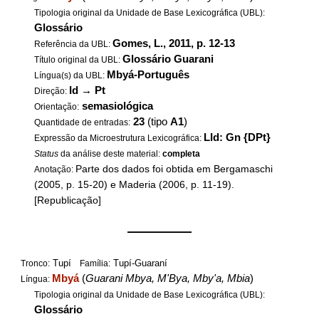
Tipologia original da Unidade de Base Lexicográfica (UBL):
Glossário
Gomes, L., 2011, p. 12-13
Referência da UBL:
Glossário Guarani
Título original da UBL:
Mbyá-Português
Língua(s) da UBL:
Id
→
Pt
Direção:
semasiológica
Orientação:
23
(tipo
A1
)
Quantidade de entradas:
LId: Gn {DPt}
Expressão da Microestrutura Lexicográfica:
Status
da análise deste material:
completa
Parte dos dados foi obtida em Bergamaschi
Anotação:
(2005, p. 15-20) e Maderia (2006, p. 11-19).
[Republicação]
——————
Tupí
Tupí-Guaraní
Tronco:
Família:
Mbyá
(
Guarani Mbya, M'Bya, Mby'a, Mbia
)
Língua:
Tipologia original da Unidade de Base Lexicográfica (UBL):
Glossário