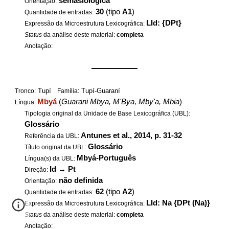
semasiológica
Orientação:
30
(tipo
A1
)
Quantidade de entradas:
LId: {DPt}
Expressão da Microestrutura Lexicográfica:
Status
da análise deste material:
completa
Anotação:
——————
Tupí
Tupí-Guaraní
Tronco:
Família:
Mbyá
(
Guarani Mbya, M'Bya, Mby'a, Mbia
)
Língua:
Tipologia original da Unidade de Base Lexicográfica (UBL):
Glossário
Antunes et al., 2014, p. 31-32
Referência da UBL:
Glossário
Título original da UBL:
Mbyá-Português
Língua(s) da UBL:
Id
→
Pt
Direção:
não definida
Orientação:
62
(tipo
A2
)
Quantidade de entradas:
LId: Na {DPt (Na)}
Expressão da Microestrutura Lexicográfica:
Status
da análise deste material:
completa
Anotação: