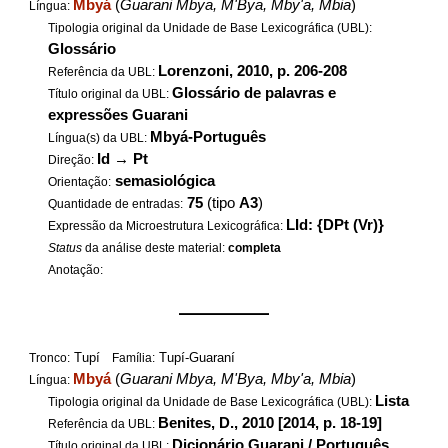
Mbyá
(
Guarani Mbya, M'Bya, Mby'a, Mbia
)
Língua:
Tipologia original da Unidade de Base Lexicográfica (UBL):
Glossário
Lorenzoni, 2010, p. 206-208
Referência da UBL:
Glossário de palavras e
Título original da UBL:
expressões Guarani
Mbyá-Português
Língua(s) da UBL:
Id
→
Pt
Direção:
semasiológica
Orientação:
75
(tipo
A3
)
Quantidade de entradas:
LId: {DPt (Vr)}
Expressão da Microestrutura Lexicográfica:
Status
da análise deste material:
completa
Anotação:
——————
Tupí
Tupí-Guaraní
Tronco:
Família:
Mbyá
(
Guarani Mbya, M'Bya, Mby'a, Mbia
)
Língua:
Lista
Tipologia original da Unidade de Base Lexicográfica (UBL):
Benites, D., 2010 [2014, p. 18-19]
Referência da UBL:
Dicionário Guarani / Português
Título original da UBL: