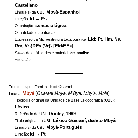
Castellano
Mbyá-Espanhol
Língua(s) da UBL:
Id
→
Es
Direção:
semasiológica
Orientação:
Quantidade de entradas:
LId: Ft, Hm, Na,
Expressão da Microestrutura Lexicográfica:
Rm, Vr {DEs (Vr)} [EId/EEs]
Status
da análise deste material:
em análise
Anotação:
——————
Tupí
Tupí-Guaraní
Tronco:
Família:
Mbyá
(
Guarani Mbya, M'Bya, Mby'a, Mbia
)
Língua:
Tipologia original da Unidade de Base Lexicográfica (UBL):
Léxico
Dooley, 1999
Referência da UBL:
Léxico Guaraní, dialeto Mbyá
Título original da UBL:
Mbyá-Português
Língua(s) da UBL:
Id
→
Pt
Direção: