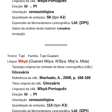
Mbyá-Português
Língua(s) da UBL:
Id
→
Pt
Direção:
semasiológica
Orientação:
58
(tipo
A2
)
Quantidade de entradas:
LId: {DPt}
Expressão da Microestrutura Lexicográfica:
Status
da análise deste material:
completa
Anotação:
——————
Tupí
Tupí-Guaraní
Tronco:
Família:
Mbyá
(
Guarani Mbya, M'Bya, Mby'a, Mbia
)
Língua:
Tipologia original da Unidade de Base Lexicográfica (UBL):
Glossário
Machado, A., 2008, p. 166-168
Referência da UBL:
Glossário
Título original da UBL:
Mbyá-Português
Língua(s) da UBL:
Id
→
Pt
Direção:
semasiológica
Orientação:
114
(tipo
A3
)
Quantidade de entradas:
LId: {DPt}
Expressão da Microestrutura Lexicográfica: