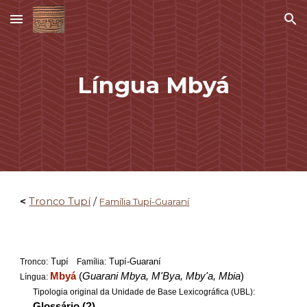
Skip to main content
Skip to navigation
Língua Mbyá
<
Tronco Tupí
/
Família Tupí-Guaraní
Tupí
Tupí-Guaraní
Tronco:
Família:
Mbyá
(
Guarani Mbya, M'Bya, Mby'a, Mbia
)
Língua:
Tipologia original da Unidade de Base Lexicográfica (UBL):
Glossário (?)