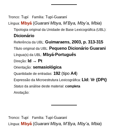
——————
Tupí
Tupí-Guaraní
Tronco:
Família:
Mbyá
(
Guarani Mbya, M'Bya, Mby'a, Mbia
)
Língua:
Tipologia original da Unidade de Base Lexicográfica (UBL):
Dicionário
Guimaraens, 2003, p. 313-315
Referência da UBL:
Pequeno Dicionário Guarani
Título original da UBL:
Mbyá-Português
Língua(s) da UBL:
Id
→
Pt
Direção:
semasiológica
Orientação:
192
(tipo
A4
)
Quantidade de entradas:
LId: Vr {DPt}
Expressão da Microestrutura Lexicográfica:
Status
da análise deste material:
completa
Anotação:
——————
Tupí
Tupí-Guaraní
Tronco:
Família:
Mbyá
(
Guarani Mbya, M'Bya, Mby'a, Mbia
)
Língua: