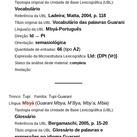
Tipologia original da Unidade de Base Lexicográfica (UBL):
Vocabulário
Ladeira; Matta, 2004, p. 118
Referência da UBL:
Vocabulário das palavras Guarani
Título original da UBL:
Mbyá-Português
Língua(s) da UBL:
Id
→
Pt
Direção:
semasiológica
Orientação:
66
(tipo
A2
)
Quantidade de entradas:
LId: {DPt (Vr)}
Expressão da Microestrutura Lexicográfica:
Status
da análise deste material:
completa
Anotação:
——————
Tupí
Tupí-Guaraní
Tronco:
Família:
Mbyá
(
Guarani Mbya, M'Bya, Mby'a, Mbia
)
Língua:
Tipologia original da Unidade de Base Lexicográfica (UBL):
Glossário
Bergamaschi, 2005, p. 15-20
Referência da UBL:
Glossário de palavras e
Título original da UBL:
expressões no idioma Guarani