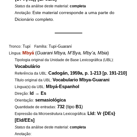
Status
da análise deste material:
completa
Este material corresponde a uma parte do
Anotação:
Dicionário completo.
——————
Tupí
Tupí-Guaraní
Tronco:
Família:
Mbyá
(
Guarani Mbya, M'Bya, Mby'a, Mbia
)
Língua:
Tipologia original da Unidade de Base Lexicográfica (UBL):
Vocabulário
Cadogán, 1959a, p. 1-213 [p. 191-210]
Referência da UBL:
Vocabulario Mbya-Guarani
Título original da UBL:
Mbyá-Espanhol
Língua(s) da UBL:
Id
→
Es
Direção:
semasiológica
Orientação:
732
(tipo
B1
)
Quantidade de entradas:
LId: Vr {DEs}
Expressão da Microestrutura Lexicográfica:
[EId/EEs]
Status
da análise deste material:
completa
Anotação: