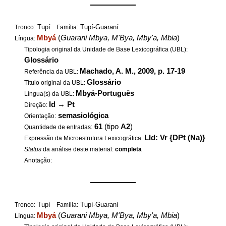
——————
Tupí
Tupí-Guaraní
Tronco:
Família:
Mbyá
(
Guarani Mbya, M'Bya, Mby'a, Mbia
)
Língua:
Tipologia original da Unidade de Base Lexicográfica (UBL):
Glossário
Machado, A. M., 2009, p. 17-19
Referência da UBL:
Glossário
Título original da UBL:
Mbyá-Português
Língua(s) da UBL:
Id
→
Pt
Direção:
semasiológica
Orientação:
61
(tipo
A2
)
Quantidade de entradas:
LId: Vr {DPt (Na)}
Expressão da Microestrutura Lexicográfica:
Status
da análise deste material:
completa
Anotação:
——————
Tupí
Tupí-Guaraní
Tronco:
Família:
Mbyá
(
Guarani Mbya, M'Bya, Mby'a, Mbia
)
Língua: