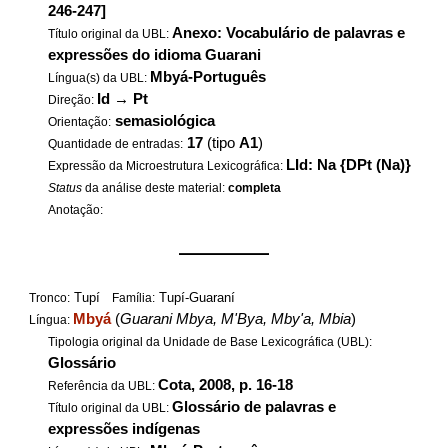
246-247]
Anexo: Vocabulário de palavras e
Título original da UBL:
expressões do idioma Guarani
Mbyá-Português
Língua(s) da UBL:
Id
→
Pt
Direção:
semasiológica
Orientação:
17
(tipo
A1
)
Quantidade de entradas:
LId: Na {DPt (Na)}
Expressão da Microestrutura Lexicográfica:
Status
da análise deste material:
completa
Anotação:
——————
Tupí
Tupí-Guaraní
Tronco:
Família:
Mbyá
(
Guarani Mbya, M'Bya, Mby'a, Mbia
)
Língua:
Tipologia original da Unidade de Base Lexicográfica (UBL):
Glossário
Cota, 2008, p. 16-18
Referência da UBL:
Glossário de palavras e
Título original da UBL:
expressões indígenas