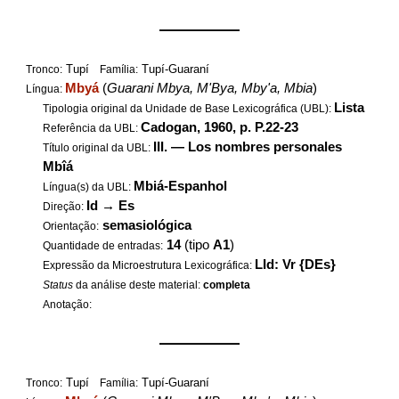
——————
Tupí
Tupí-Guaraní
Tronco:
Família:
Mbyá
(
Guarani Mbya, M'Bya, Mby'a, Mbia
)
Língua:
Lista
Tipologia original da Unidade de Base Lexicográfica (UBL):
Cadogan, 1960, p. P.22-23
Referência da UBL:
III. — Los nombres personales
Título original da UBL:
Mbîá
Mbiá-Espanhol
Língua(s) da UBL:
Id
→
Es
Direção:
semasiológica
Orientação:
14
(tipo
A1
)
Quantidade de entradas:
LId: Vr {DEs}
Expressão da Microestrutura Lexicográfica:
Status
da análise deste material:
completa
Anotação:
——————
Tupí
Tupí-Guaraní
Tronco:
Família: