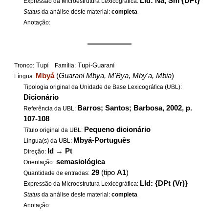
LId: Na, Sm {DPt}
Expressão da Microestrutura Lexicográfica:
Status
da análise deste material:
completa
Anotação:
——————
Tupí
Tupí-Guaraní
Tronco:
Família:
Mbyá
(
Guarani Mbya, M'Bya, Mby'a, Mbia
)
Língua:
Tipologia original da Unidade de Base Lexicográfica (UBL):
Dicionário
Barros; Santos; Barbosa, 2002, p.
Referência da UBL:
107-108
Pequeno dicionário
Título original da UBL:
Mbyá-Português
Língua(s) da UBL:
Id
→
Pt
Direção:
semasiológica
Orientação:
29
(tipo
A1
)
Quantidade de entradas:
LId: {DPt (Vr)}
Expressão da Microestrutura Lexicográfica:
Status
da análise deste material:
completa
Anotação: