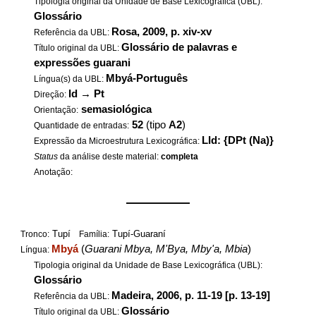
Tipologia original da Unidade de Base Lexicográfica (UBL):
Glossário
Rosa, 2009, p. xiv-xv
Referência da UBL:
Glossário de palavras e
Título original da UBL:
expressões guarani
Mbyá-Português
Língua(s) da UBL:
Id
→
Pt
Direção:
semasiológica
Orientação:
52
(tipo
A2
)
Quantidade de entradas:
LId: {DPt (Na)}
Expressão da Microestrutura Lexicográfica:
Status
da análise deste material:
completa
Anotação:
——————
Tupí
Tupí-Guaraní
Tronco:
Família:
Mbyá
(
Guarani Mbya, M'Bya, Mby'a, Mbia
)
Língua:
Tipologia original da Unidade de Base Lexicográfica (UBL):
Glossário
Madeira, 2006, p. 11-19 [p. 13-19]
Referência da UBL:
Glossário
Título original da UBL: