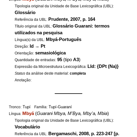
Tipologia original da Unidade de Base Lexicográfica (UBL):
Glossário
Prudente, 2007, p. 164
Referência da UBL:
Glossário Guarani: termos
Título original da UBL:
utilizados na pesquisa
Mbyá-Português
Língua(s) da UBL:
Id
→
Pt
Direção:
semasiológica
Orientação:
95
(tipo
A3
)
Quantidade de entradas:
LId: {DPt (Na)}
Expressão da Microestrutura Lexicográfica:
Status
da análise deste material:
completa
Anotação:
——————
Tupí
Tupí-Guaraní
Tronco:
Família:
Mbyá
(
Guarani Mbya, M'Bya, Mby'a, Mbia
)
Língua:
Tipologia original da Unidade de Base Lexicográfica (UBL):
Vocabulário
Bergamaschi, 2008, p. 223-247 [p.
Referência da UBL: