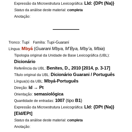
LId: {DPt (Na)}
Expressão da Microestrutura Lexicográfica:
Status
da análise deste material:
completa
Anotação:
——————
Tupí
Tupí-Guaraní
Tronco:
Família:
Mbyá
(
Guarani Mbya, M'Bya, Mby'a, Mbia
)
Língua:
Tipologia original da Unidade de Base Lexicográfica (UBL):
Dicionário
Benites, D., 2010 [2014, p. 3-17]
Referência da UBL:
Dicionário Guarani / Português
Título original da UBL:
Mbyá-Português
Língua(s) da UBL:
Id
→
Pt
Direção:
semasiológica
Orientação:
1007
(tipo
B1
)
Quantidade de entradas:
LId: {DPt (Na)}
Expressão da Microestrutura Lexicográfica:
[EId/EPt]
Status
da análise deste material:
completa
Anotação: