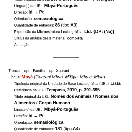
Mbyá-Português
Língua(s) da UBL:
Id
→
Pt
Direção:
semasiológica
Orientação:
86
(tipo
A3
)
Quantidade de entradas:
LId: {DPt (Na)}
Expressão da Microestrutura Lexicográfica:
Status
da análise deste material:
completa
Anotação:
——————
Tupí
Tupí-Guaraní
Tronco:
Família:
Mbyá
(
Guarani Mbya, M'Bya, Mby'a, Mbia
)
Língua:
Lista
Tipologia original da Unidade de Base Lexicográfica (UBL):
Tempass, 2010, p. 391-395
Referência da UBL:
Nomes dos Animais / Nomes dos
Título original da UBL:
Alimentos / Corpo Humano
Mbyá-Português
Língua(s) da UBL:
Id
→
Pt
Direção:
semasiológica
Orientação:
181
(tipo
A4
)
Quantidade de entradas: