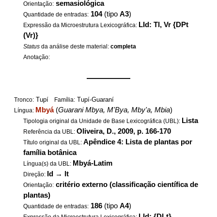
semasiológica
Orientação:
104
(tipo
A3
)
Quantidade de entradas:
LId: Tl, Vr {DPt
Expressão da Microestrutura Lexicográfica:
(Vr)}
Status
da análise deste material:
completa
Anotação:
——————
Tupí
Tupí-Guaraní
Tronco:
Família:
Mbyá
(
Guarani Mbya, M'Bya, Mby'a, Mbia
)
Língua:
Lista
Tipologia original da Unidade de Base Lexicográfica (UBL):
Oliveira, D., 2009, p. 166-170
Referência da UBL:
Apêndice 4: Lista de plantas por
Título original da UBL:
família botânica
Mbyá-Latim
Língua(s) da UBL:
Id
→
lt
Direção:
critério externo (classificação científica de
Orientação:
plantas)
186
(tipo
A4
)
Quantidade de entradas:
LId: {DLt}