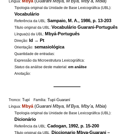
Mbyá
(
Guarani Mbya, M'Bya, Mby'a, Mbia
)
Língua:
Tipologia original da Unidade de Base Lexicográfica (UBL):
Vocabulário
Sampaio, M. A., 1986, p. 13-203
Referência da UBL:
Vocabulário Guarani-Português
Título original da UBL:
Mbyá-Português
Língua(s) da UBL:
Id
→
Pt
Direção:
semasiológica
Orientação:
Quantidade de entradas:
Expressão da Microestrutura Lexicográfica:
Status
da análise deste material:
em análise
Anotação:
——————
Tupí
Tupí-Guaraní
Tronco:
Família:
Mbyá
(
Guarani Mbya, M'Bya, Mby'a, Mbia
)
Língua:
Tipologia original da Unidade de Base Lexicográfica (UBL):
Dicionário
Cadogan, 1992, p. 15-200
Referência da UBL:
Diccionario Mbya-Guarani –
Título original da UBL: