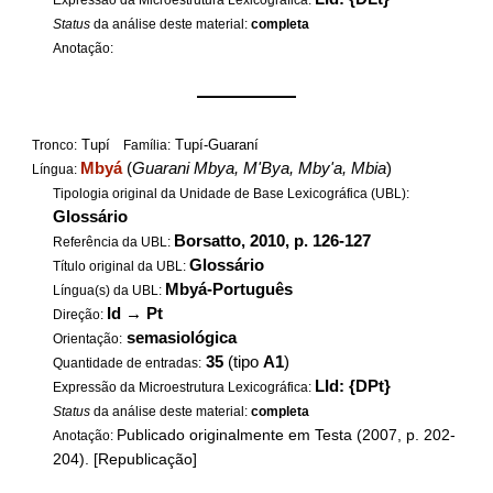
Expressão da Microestrutura Lexicográfica:
Status
da análise deste material:
completa
Anotação:
——————
Tupí
Tupí-Guaraní
Tronco:
Família:
Mbyá
(
Guarani Mbya, M'Bya, Mby'a, Mbia
)
Língua:
Tipologia original da Unidade de Base Lexicográfica (UBL):
Glossário
Borsatto, 2010, p. 126-127
Referência da UBL:
Glossário
Título original da UBL:
Mbyá-Português
Língua(s) da UBL:
Id
→
Pt
Direção:
semasiológica
Orientação:
35
(tipo
A1
)
Quantidade de entradas:
LId: {DPt}
Expressão da Microestrutura Lexicográfica:
Status
da análise deste material:
completa
Publicado originalmente em Testa (2007, p. 202-
Anotação:
204). [Republicação]