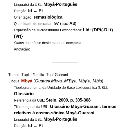
Mbyá-Português
Língua(s) da UBL:
Id
→
Pt
Direção:
semasiológica
Orientação:
97
(tipo
A3
)
Quantidade de entradas:
LId: {DPt(-DLt)
Expressão da Microestrutura Lexicográfica:
(Vr)}
Status
da análise deste material:
completa
Anotação:
——————
Tupí
Tupí-Guaraní
Tronco:
Família:
Mbyá
(
Guarani Mbya, M'Bya, Mby'a, Mbia
)
Língua:
Tipologia original da Unidade de Base Lexicográfica (UBL):
Glossário
Stein, 2009, p. 305-308
Referência da UBL:
Glossário Mbyá-Guarani: termos
Título original da UBL:
relativos à cosmo-sônica Mbyá-Guarani
Mbyá-Português
Língua(s) da UBL:
Id
→
Pt
Direção: