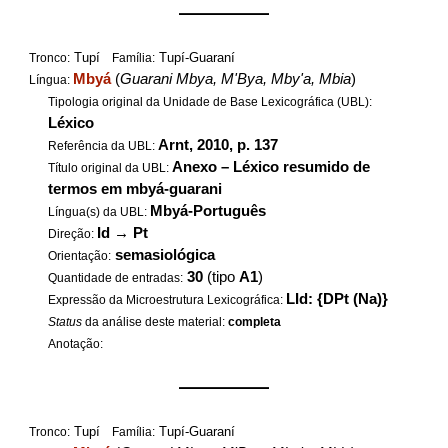
——————
Tupí
Tupí-Guaraní
Tronco:
Família:
Mbyá
(
Guarani Mbya, M'Bya, Mby'a, Mbia
)
Língua:
Tipologia original da Unidade de Base Lexicográfica (UBL):
Léxico
Arnt, 2010, p. 137
Referência da UBL:
Anexo – Léxico resumido de
Título original da UBL:
termos em mbyá-guarani
Mbyá-Português
Língua(s) da UBL:
Id
→
Pt
Direção:
semasiológica
Orientação:
30
(tipo
A1
)
Quantidade de entradas:
LId: {DPt (Na)}
Expressão da Microestrutura Lexicográfica:
Status
da análise deste material:
completa
Anotação:
——————
Tupí
Tupí-Guaraní
Tronco:
Família: