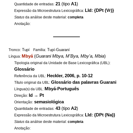
21
(tipo
A1
)
Quantidade de entradas:
LId: {DPt (Vr)}
Expressão da Microestrutura Lexicográfica:
Status
da análise deste material:
completa
Anotação:
——————
Tupí
Tupí-Guaraní
Tronco:
Família:
Mbyá
(
Guarani Mbya, M'Bya, Mby'a, Mbia
)
Língua:
Tipologia original da Unidade de Base Lexicográfica (UBL):
Glossário
Heckler, 2006, p. 10-12
Referência da UBL:
Glossário das palavras Guarani
Título original da UBL:
Mbyá-Português
Língua(s) da UBL:
Id
→
Pt
Direção:
semasiológica
Orientação:
43
(tipo
A2
)
Quantidade de entradas:
LId: {DPt (Na)}
Expressão da Microestrutura Lexicográfica:
Status
da análise deste material:
completa
Anotação: