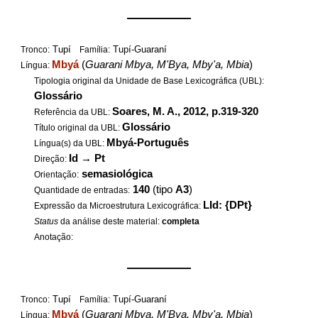
——————
Tupí
Tupí-Guaraní
Tronco:
Família:
Mbyá
(
Guarani Mbya, M'Bya, Mby'a, Mbia
)
Língua:
Tipologia original da Unidade de Base Lexicográfica (UBL):
Glossário
Soares, M. A., 2012, p.319-320
Referência da UBL:
Glossário
Título original da UBL:
Mbyá-Português
Língua(s) da UBL:
Id
→
Pt
Direção:
semasiológica
Orientação:
140
(tipo
A3
)
Quantidade de entradas:
LId: {DPt}
Expressão da Microestrutura Lexicográfica:
Status
da análise deste material:
completa
Anotação:
——————
Tupí
Tupí-Guaraní
Tronco:
Família:
Mbyá
(
Guarani Mbya, M'Bya, Mby'a, Mbia
)
Língua: