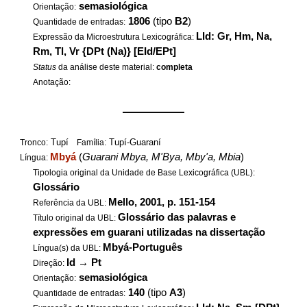
semasiológica
Orientação:
1806
(tipo
B2
)
Quantidade de entradas:
LId: Gr, Hm, Na,
Expressão da Microestrutura Lexicográfica:
Rm, Tl, Vr {DPt (Na)} [EId/EPt]
Status
da análise deste material:
completa
Anotação:
——————
Tupí
Tupí-Guaraní
Tronco:
Família:
Mbyá
(
Guarani Mbya, M'Bya, Mby'a, Mbia
)
Língua:
Tipologia original da Unidade de Base Lexicográfica (UBL):
Glossário
Mello, 2001, p. 151-154
Referência da UBL:
Glossário das palavras e
Título original da UBL:
expressões em guarani utilizadas na dissertação
Mbyá-Português
Língua(s) da UBL:
Id
→
Pt
Direção:
semasiológica
Orientação:
140
(tipo
A3
)
Quantidade de entradas: