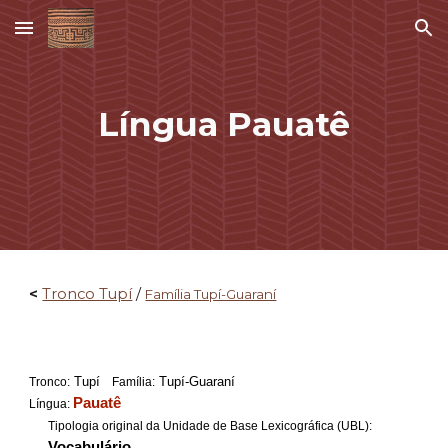
Skip to main content
Skip to navigation
Língua Pauatê
<
Tronco Tupí
/
Família Tupí-Guaraní
Tupí
Tupí-Guaraní
Tronco:
Família:
Pauatê
Língua:
Tipologia original da Unidade de Base Lexicográfica (UBL):
Vocabulário