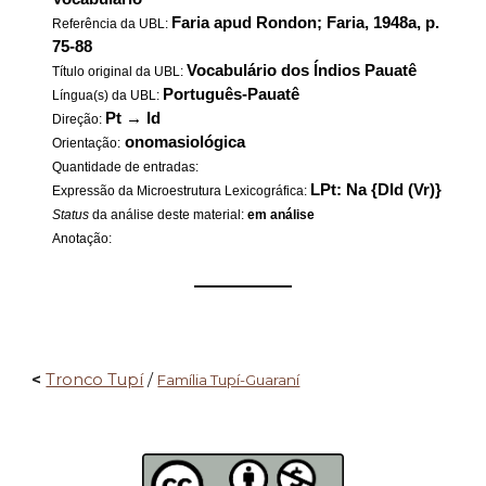
Faria apud Rondon; Faria, 1948a, p.
Referência da UBL:
75-88
Vocabulário dos Índios Pauatê
Título original da UBL:
Português-Pauatê
Língua(s) da UBL:
Pt
→
Id
Direção:
onomasiológica
Orientação:
Quantidade de entradas:
LPt: Na {DId (Vr)}
Expressão da Microestrutura Lexicográfica:
Status
da análise deste material:
em análise
Anotação:
——————
<
Tronco Tupí
/
Família Tupí-Guaraní